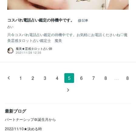
コスパれ電話占い鑑定の待機中です。
記事
占い
只今コスパれ電話占い鑑定の待機中です。お気軽にお電話くださいね♡魔
美霊感タロット占い鑑定士 魔美
魔美★霊感タロット占い師
2021/11/28 12:35
…
1
2
3
4
5
6
7
8
8
最新ブログ
パートナーシップ🔯誕生月から
2022/11/10★決める時