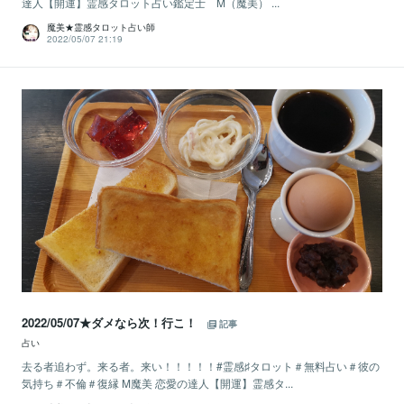
達人【開運】霊感タロット占い鑑定士 M（魔美） ...
魔美★霊感タロット占い師
2022/05/07 21:19
2022/05/07★ダメなら次！行こ！
記事
占い
去る者追わず。来る者。来い！！！！！#霊感♯タロット＃無料占い＃彼の
気持ち＃不倫＃復縁 M魔美 恋愛の達人【開運】霊感タ...