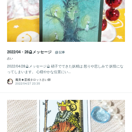
2022/04・28🔮メッセージ
記事
占い
2022/04/28🔮メッセージ🔮 硝子でできた妖精は 怒りや悲しみで 妖怪にな
ってしまいます。 心穏やかな位置にい...
魔美★霊感タロット占い師
2022/04/27 23:35