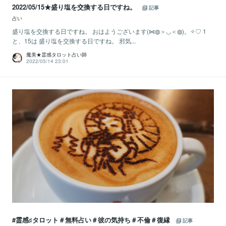
2022/05/15★盛り塩を交換する日ですね。
記事
占い
盛り塩を交換する日ですね。 おはようございます(⋈◍＞◡＜◍)。✧♡ 1
と、15は 盛り塩を交換する日ですね。 邪気...
魔美★霊感タロット占い師
2022/05/14 23:01
#霊感♯タロット＃無料占い＃彼の気持ち＃不倫＃復縁
記事