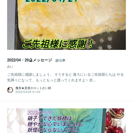
2022/04・29🔮メッセージ
記事
占い
ご先祖様に感謝しましょう。 そうすると 後ろにいるご先祖様たちは やる
気満々になって、もっともっと護ってくれますよ✨ 折...
魔美★霊感タロット占い師
2022/04/29 01:03