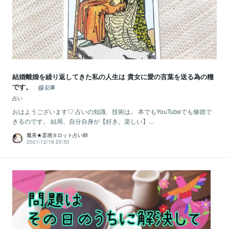
結婚離婚を繰り返してきた私の人生は 貴女に愛の言葉を送る為の糧
です。
記事
占い
おはようございます♡ 占いの知識、技術は。 本でもYouTubeでも修徳で
きるのです。 結局、自分自身が【好き。楽しい】...
魔美★霊感タロット占い師
2021/12/18 20:50