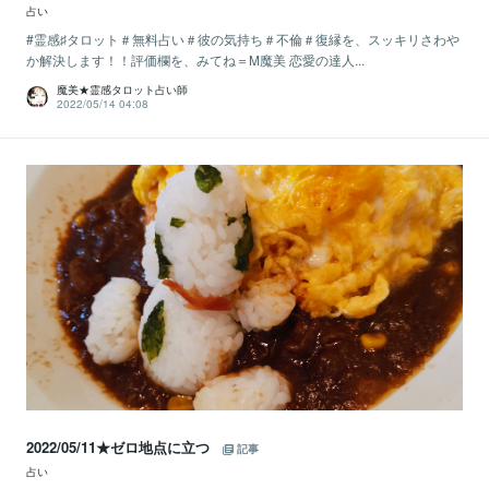
占い
#霊感♯タロット＃無料占い＃彼の気持ち＃不倫＃復縁を、スッキリさわや
か解決します！！評価欄を、みてね＝M魔美 恋愛の達人...
魔美★霊感タロット占い師
2022/05/14 04:08
2022/05/11★ゼロ地点に立つ
記事
占い