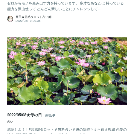
ゼロからモノを産み出す力を持っています。 多才なあなたは 持っている
能力を沢山使って どんどん新しいことにチャレンジして...
魔美★霊感タロット占い師
2022/05/10 20:36
2022/05/08★母の日
記事
占い
感謝しよ！！#霊感♯タロット＃無料占い＃彼の気持ち＃不倫＃復縁 恋愛の