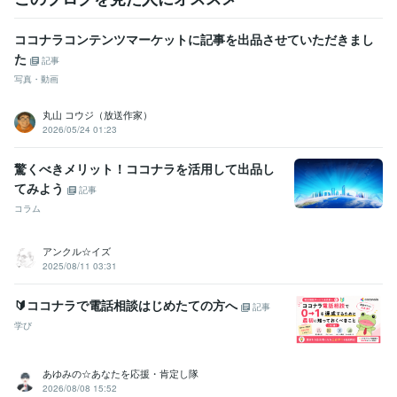
ココナラコンテンツマーケットに記事を出品させていただきまし
た
記事
写真・動画
丸山 コウジ（放送作家）
2026/05/24 01:23
驚くべきメリット！ココナラを活用して出品し
てみよう
記事
コラム
アンクル☆イズ
2025/08/11 03:31
🔰ココナラで電話相談はじめたての方へ
記事
学び
あゆみの☆あなたを応援・肯定し隊
2026/08/08 15:52