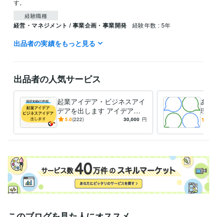
経験職種
経営・マネジメント / 事業企画・事業開発
経験年数 : 5年
出品者の実績をもっと見る
受賞歴
シゴクリ（ビジネスアイデアメディア）ブログ運営
udemy講座「リ
サーチとアイデア出しのやり方」
出品者の人気サービス
ビジネス・クリエイティブツール
Excel:20年
PowerPoint:10年
Word:20年
起業アイデア・ビジネスアイ
あな
得意分野
デアを出します アイデアに
理す
ビジネス代行・事務代行
ビジネスアイデア出し
困った方向け。ビジネスアイ
カッ
5.0
(222)
30,000
円
4.9
ビジネス
企画
アイデア
新規事業
デア出しまくり！
乗り
このブログを見た人にオススメ