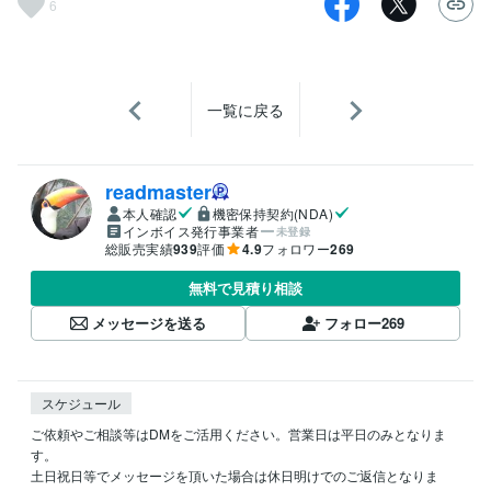
6
一覧に戻る
readmaster
本人確認
機密保持契約(NDA)
インボイス発行事業者
未登録
総販売実績
939
評価
4.9
フォロワー
269
無料で見積り相談
メッセージを送る
フォロー
269
スケジュール
ご依頼やご相談等はDMをご活用ください。営業日は平日のみとなりま
す。

土日祝日等でメッセージを頂いた場合は休日明けでのご返信となりま