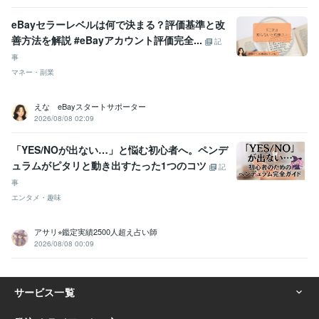
eBayセラーレベルは何で決まる？評価基準と改
善方法を解説 #eBayアカウント評価完全...
記
事
マネー・副業
えな eBayスタートサポーター
2026/08/08 02:09
「YES/NOが出ない…」と悩む初心者へ。ペンデ
ュラムがピタリと動き出すたった1つのコツ
記
事
エンタメ・趣味
アサリ⭐︎鑑定実績2500人超え占い師
2026/08/08 00:09