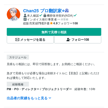
Chan25 プロ翻訳家⭐️
本人確認
機密保持契約(NDA)
インボイス発行事業者
未登録
総販売実績
732
評価
4.9
フォロワー
108
無料で見積り相談
メッセージを送る
フォロー
108
スケジュール
見積もり相談には、即日で回答致します。お気軽にご相談ください。

急ぎで見積もりが必要な場合は依頼タイトルに【至急】と記載いただけ
経験職種
PM・PO・ディレクター / プロジェクトリーダー
経験年数 : 10年
出品者の実績をもっと見る
職歴
グローバル企業
2012年3月 ~ 現在