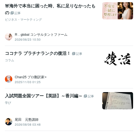
🚨海外で本当に困った時、私に足りなかったも
の
記事
ビジネス・マーケティング
R．global コンサルタントファーム
2026/06/23 10:50
ココナラ プラチナランクの復活！
記事
コラム
Chan25 プロ翻訳家⭐️
2025/11/03 01:25
入試問題全国ツアー【英語】～香川編～
記事
学び
尾田 元塾講師
2026/08/08 03:48