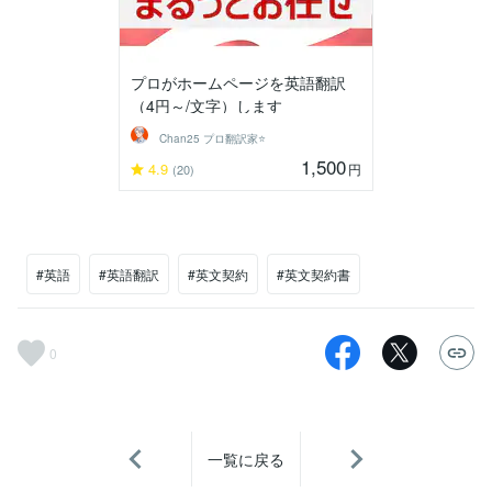
プロがホームページを英語翻訳
（4円～/文字）します
Chan25 プロ翻訳家⭐️
1,500
4.9
円
(20)
#英語
#英語翻訳
#英文契約
#英文契約書
0
一覧に戻る