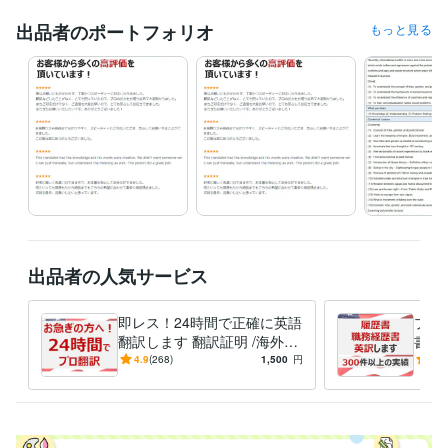
受賞歴
出品者のポートフォリオ
もっと見る
ココナラ　プラチナランク
資格・検定
TOEIC
取得年 : 2011年
PMP（Project Management Professional）
取得年 : 2019年
プログラミング言語・フレームワーク
Python:10年
ビジネス・クリエイティブツール
Access:10年
Excel:10年
Google スプレッドシート:5年
PowerPoint:10年
Word:10年
出品者の人気サービス
得意分野
ライティング・翻訳
ビジネス英語
ビジネス
即レス！24時間で正確に英語
プロ
ライティング・翻訳
金融系ブログ記事執筆
翻訳します 翻訳証明 /海外ビ
書を
金融
投資
不動産
ビジネス
ジネス15年 /上場企業と取引
ビジ
4.9
(268)
1,500
円
5.0
場企
学歴
京都大学大学院
2010年3月 ~ 2012年2月
語学力