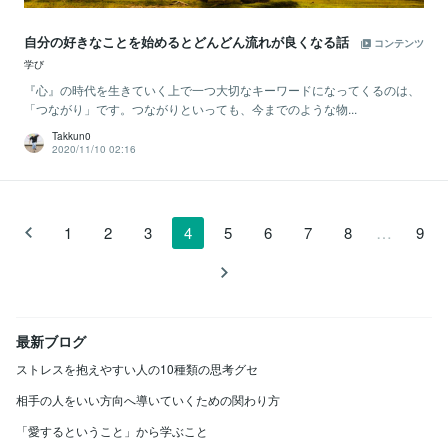
自分の好きなことを始めるとどんどん流れが良くなる話
コンテンツ
学び
『心』の時代を生きていく上で一つ大切なキーワードになってくるのは、
「つながり」です。つながりといっても、今までのような物...
Takkun0
2020/11/10 02:16
…
1
2
3
4
5
6
7
8
9
最新ブログ
ストレスを抱えやすい人の10種類の思考グセ
相手の人をいい方向へ導いていくための関わり方
「愛するということ」から学ぶこと