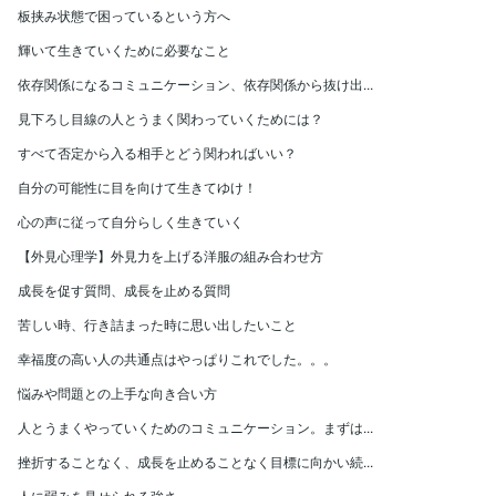
板挟み状態で困っているという方へ
輝いて生きていくために必要なこと
依存関係になるコミュニケーション、依存関係から抜け出...
見下ろし目線の人とうまく関わっていくためには？
すべて否定から入る相手とどう関わればいい？
自分の可能性に目を向けて生きてゆけ！
心の声に従って自分らしく生きていく
【外見心理学】外見力を上げる洋服の組み合わせ方
成長を促す質問、成長を止める質問
苦しい時、行き詰まった時に思い出したいこと
幸福度の高い人の共通点はやっぱりこれでした。。。
悩みや問題との上手な向き合い方
人とうまくやっていくためのコミュニケーション。まずは...
挫折することなく、成長を止めることなく目標に向かい続...
人に弱みを見せられる強さ