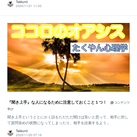
Takkun0
2020/11/21 11:02
『聞き上手』な人になるために注意しておくこと１つ！
コンテンツ
学び
聞き上手というととにかく話をただただ聞けば良いと思って、相手に対し
て質問攻めの状態になってしまったり、相手を詮索するよう...
Takkun0
2020/11/20 07:19