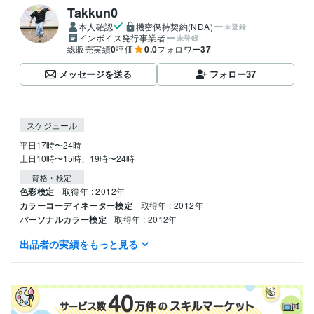
Takkun0
本人確認
機密保持契約(NDA)
未登録
インボイス発行事業者
未登録
総販売実績
0
評価
0.0
フォロワー
37
メッセージを送る
フォロー
37
スケジュール
平日17時〜24時

土日10時〜15時、19時〜24時
資格・検定
色彩検定
取得年 : 2012年
カラーコーディネーター検定
取得年 : 2012年
パーソナルカラー検定
取得年 : 2012年
出品者の実績をもっと見る
得意分野
悩み相談・カウンセリング
心理相談
カラーセラピー
住まい・美容・生活相談
パーソナルカラー診断
ヘアセット