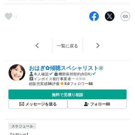
11
一覧に戻る
おはぎ✿傾聴スペシャリスト
本人確認
機密保持契約(NDA)
インボイス発行事業者
未登録
総販売実績
38
評価
5.0
フォロワー
88
無料で見積り相談
メッセージを送る
フォロー
88
スケジュール
【お知らせ】
