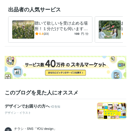
経験職種
出品者の人気サービス
クリエイター / ライター・編集
経験年数 : 5年
事務・ビジネスサポート / 事務（一般事務）
経験年数 : 35年
聴いて欲しいを受け止める場
お話
職歴
所！１分だけでも伺います
達♡
ライター
2023年2月 ~ 現在
辛い気持ち・嬉しい気持ち・
語は
5.0
(23)
100
円
/分
5.0
モヤモヤした気持ちなんでも
は貴
受賞歴
どうぞ♡
市主催　健康俳句入賞
地元WEB新聞の取材執筆（現在進行形）
第二
回市主催　健康俳句入賞
資格・検定
金融渉外技能審査（FP3級）
取得年 : 2014年
一種証券外務員
取得年 : 2017年
得意分野
このブログを見た人にオススメ
悩み相談・カウンセリング
世間話から、愚痴聴き、悩み聴きなど
雑談
仕事
恋愛
うつ
カラオケ
話し相手
愚痴
悩み相談・カウンセリング
お話しをじっくり伺います。
デザインでお困りの方へ
告知
人間関係
仕事
恋愛
うつ
パートナー
遠距離恋愛
介護
転職
デザイン・イラスト
学歴
静岡県立下田南高等学校
1985年3月 ~ 1988年2月
チラシ・SNS「YOU design」