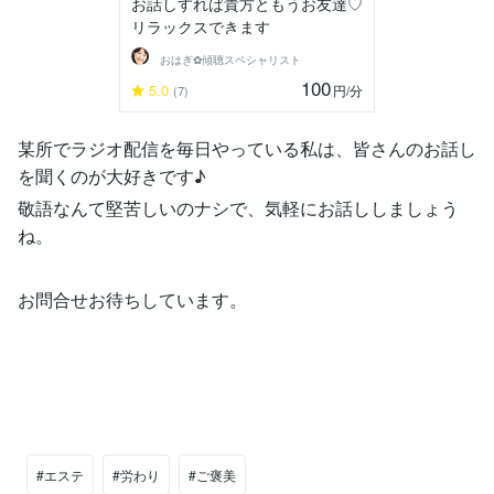
お話しすれば貴方ともうお友達♡
リラックスできます
おはぎ✿傾聴スペシャリスト
100
5.0
円
/分
(7)
某所でラジオ配信を毎日やっている私は、皆さんのお話し
を聞くのが大好きです♪
敬語なんて堅苦しいのナシで、気軽にお話ししましょう
ね。
お問合せお待ちしています。
#エステ
#労わり
#ご褒美