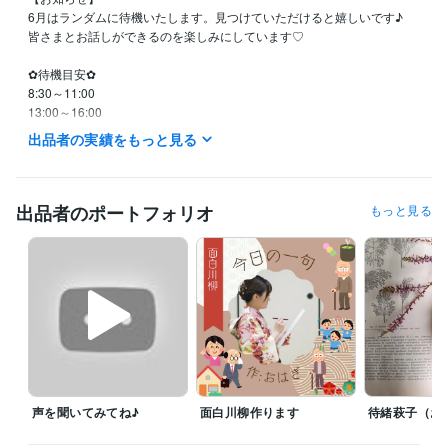
6月はランダムに待機いたします。見つけていただけると嬉しいです♪

皆さまとお話しができるのを楽しみにしています♡

✿待機目安✿

8:30～11:00

13:00～16:00

21:00～25:00

出品者の実績をもっと見る
日曜日・祝日　待機はランダムになります。

あくまで目安で、前後すること多々です(*'▽')

出品者のポートフォリオ
もっと見る
※メッセージはいつでもOKなので、「この日のこの時間お話しでき
る？」などありましたらお気軽にお声かけください♪

✼••┈┈┈┈┈┈••✼✼••┈┈┈┈┈┈••✼

予約を受付ています！

お返事はなるべく早くお返ししておりますので、ご安心下さい。

また、待機中のお声掛けお待ちしています‪(〃✪ω✪〃)

声を聞いてみてね♪
面白川柳作ります
待緒萩子（お