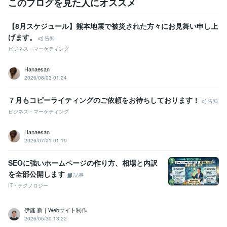
このブログを見た人にオススメ
得意分野
ライティング・翻訳
①ウェディング/ホテル観光②金融生活節約
代
筆（結婚式、PTA、学校、会社挨拶）
エッセイ、コラム
【8月スケジュール】熊本地震で被災された方々にお見舞い申し上
ウェディング
出版
新聞
外資系
教育
学校
ブライダル
観光
げます。
旅行
ホテル
告知
ライティング・翻訳
ホームページ・パンフレットのライティング
ビジネス・マーケティング
ホームページ
ライティング
リフレット
代表挨拶
コピー
企業理念
会社紹介
キャッチコピー
メインコピー
サブコピー
Hanaesan
2026/08/03 01:24
学歴
武蔵大学
1994年3月 ~ 1998年2月
７月もコピーライティングのご依頼をお待ちしております！
立教大学
1995年3月 ~ 1996年2月
告知
英国留学
2000年7月 ~ 2001年6月
ビジネス・マーケティング
語学力
Hanaesan
英語
ビジネスレベル
2026/07/01 01:19
SEOに強いホームページの作り方、相場と内訳
を全部公開します
記事
IT・テクノロジー
伊庭 新｜Webサイト制作
2026/05/30 13:22