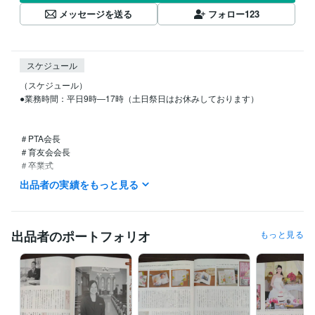
メッセージを送る
フォロー
123
スケジュール
（スケジュール）

●業務時間：平日9時―17時（土日祭日はお休みしております）

＃PTA会長

＃育友会会長

＃卒業式　

＃祝辞　

出品者の実績をもっと見る
＃スピーチ　

＃挨拶

＃入学式　

＃保護者代表

出品者のポートフォリオ
もっと見る
#ウェディング　

＃ブライダル　

＃ライター

＃観光

＃ホテル

＃旅行
