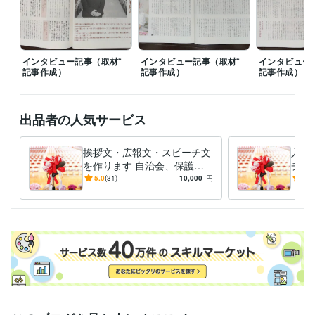
＃節約

＃ファイナンシャルプランナー
経験職種
クリエイター / コピーライター
経験年数 : 11年
インタビュー記事（取材⁺
インタビュー記事（取材⁺
インタビュー
クリエイター / ライター・編集
経験年数 : 11年
記事作成）
記事作成）
記事作成）
ライフスタイル・その他 / ファイナンシャルプランナー
経験年数 : 1
年
出品者の人気サービス
受賞歴
多治見市主催「みちくさ」エッセー　入選
ネット短編小説、佳作入
挨拶文・広報文・スピーチ文
入学
選（リトル・ガリヴァー社）
恋愛短編集「恋が魔法」優秀賞（日本
を作ります 自治会、保護者
チ文
文学館）
リーン・ロゼ・エッセーコンテスト佳作入選
「とっておき
会、PTA 挨拶、学校の広報
TA
5.0
(31)
10,000
円
4.9
のワンシーン」（エッセ＆絵）入選
朝日新聞の投書（全国・地域）
誌の文章作成！！
必見
に24回採用掲載実績あり
俳句ポスト365　初級　入選１３回
し）
資格・検定
2級FP技能士
取得年 : 2024年
TOEIC
取得年 : 2000年
秘書技能検定2級
取得年 : 1997年
実用英語技能検定2級
取得年 : 1995年
普通自動車第一種運転免許
取得年 : 1997年