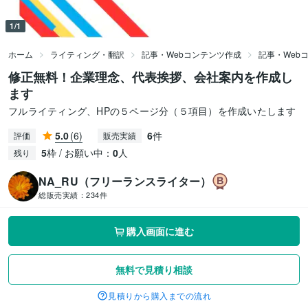
1/1
ホーム
ライティング・翻訳
記事・Webコンテンツ作成
記事・Web
修正無料！企業理念、代表挨拶、会社案内を作成し
ます
フルライティング、HPの５ページ分（５項目）を作成いたします
5.0
(6)
6
件
評価
販売実績
5
枠 / お願い中：
0
人
残り
NA_RU（フリーランスライター）
総販売実績：
234件
購入画面に進む
無料で見積り相談
見積りから購入までの流れ