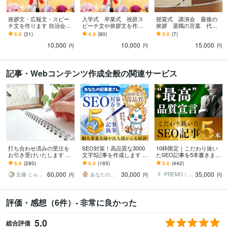
英語
ビジネスレベル
挨拶文・広報文・スピー
入学式 卒業式 祝辞ス
授賞式 講演会 最後の
チ文を作ります 自治会、
ピーチ文や挨拶文を作成
挨拶 退職の言葉 代筆
保護者会、PTA 挨拶、学
します PTA会長保護者会
します あらゆるシーンで
5.0
(31)
4.9
(80)
5.0
(7)
校の広報誌の文章作
父母会代表様必見！（リ
の最後の一言＆スピー
10,000
10,000
15,000
成！！
ライト追加料金なし）
チ を代筆いたします！
円
円
円
記事・Webコンテンツ作成全般の関連サービス
打ち合わせ済みの受注を
SEO対策！高品質な3000
10枠限定｜こだわり抜い
お引き受けいたします ダ
文字5記事を作成します プ
たSEO記事を5本書きます
イレクトメッセージ等
ロがSEO対策記事を丁寧
WP入稿無料！キーワー
5.0
(280)
5.0
(165)
5.0
(442)
で、内容を打合せ済みの
に作成！KW提案やWP入
ド、構成、SEO対策も丸
60,000
30,000
35,000
方の窓口です
稿も無料！
ごとお任せ！
近藤 じゅんこ
あなたの記事屋さん
PREMO｜SEO記事＆X運用の専門家
円
円
円
評価・感想（6件）- 非常に良かった
5.0
総合評価