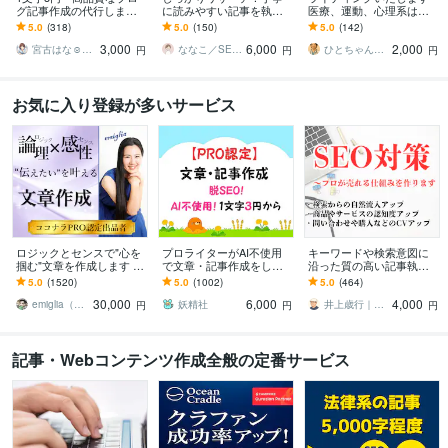
グ記事作成の代行します
に読みやすい記事を執筆
医療、運動、心理系は強
現役ブロガーがあなたの
します 【SEO】と【読み
いです。なんでもご相談
5.0
(318)
5.0
(150)
5.0
(142)
「書いてほしい」記事を
やすさ】にこだわった記
ください。
3,000
6,000
2,000
作成
事に仕上げます
宮古はな☺︎ブロガーでライター
ななこ／SEOライター
ひとちゃん先生 心と身体のサポーター
円
円
円
お気に入り登録が多いサービス
ロジックとセンスで"心を
プロライターがAI不使用
キーワードや検索意図に
掴む"文章を作成します あ
で文章・記事作成をしま
沿った質の高い記事執筆
なたの「実現したい未
す ホームページ、アフィ
します ランキング1位獲得
5.0
(1520)
5.0
(1002)
5.0
(464)
来」を叶えるための渾身
リエイト、ゲーム記事な
済ライター、出版賞受賞
30,000
6,000
4,000
のライティング
ども楽しく執筆中！
ライターが心をこめて
emiglia（エミリア）
妖精社
井上歳行｜SEO対策×Webライティング
円
円
円
記事・Webコンテンツ作成全般の定番サービス