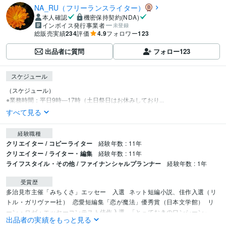
NA_RU（フリーランスライター）
本人確認
機密保持契約(NDA)
インボイス発行事業者
未登録
総販売実績
234
評価
4.9
フォロワー
123
出品者に質問
フォロー
123
スケジュール
（スケジュール）

●業務時間：平日9時―17時（土日祭日はお休みしており...
すべて見る
経験職種
クリエイター / コピーライター
経験年数 : 11年
クリエイター / ライター・編集
経験年数 : 11年
ライフスタイル・その他 / ファイナンシャルプランナー
経験年数 : 1年
受賞歴
多治見市主催「みちくさ」エッセー　入選
ネット短編小説、佳作入選（リ
トル・ガリヴァー社）
恋愛短編集「恋が魔法」優秀賞（日本文学館）
リ
ーン・ロゼ・エッセーコンテスト佳作入選
「とっておきのワンシーン」
出品者の実績をもっと見る
（エッセ＆絵）入選
朝日新聞の投書（全国・地域）に24回採用掲載実績あ