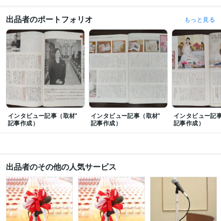
り
俳句ポスト365　初級　入選１３回
出品者のポートフォリオ
もっと見る
資格・検定
2級FP技能士
取得年 : 2024年
TOEIC
取得年 : 2000年
秘書技能検定2級
取得年 : 1997年
実用英語技能検定2級
取得年 : 1995年
普通自動車第一種運転免許
取得年 : 1997年
得意分野
ライティング・翻訳
①ウェディング/ホテル観光②金融生活節約
代筆（結
婚式、PTA、学校、会社挨拶）
エッセイ、コラム
インタビュー記事（取材⁺
インタビュー記事（取材⁺
インタビュー記事
ウェディング
出版
新聞
外資系
教育
学校
ブライダル
観光
旅行
記事作成）
記事作成）
記事作成）
ホテル
ライティング・翻訳
ホームページ・パンフレットのライティング
ホームページ
ライティング
リフレット
代表挨拶
コピー
企業理念
会社紹介
キャッチコピー
メインコピー
サブコピー
出品者のその他の人気サービス
学歴
武蔵大学
1994年3月 ~ 1998年2月
立教大学
1995年3月 ~ 1996年2月
英国留学
2000年7月 ~ 2001年6月
語学力