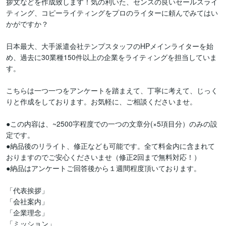
拶文などを作成致します！気の利いた、センスの良いセールスライ
ティング、コピーライティングをプロのライターに頼んでみてはい
かがですか？

日本最大、大手派遣会社テンプスタッフのHPメインライターを始
め、過去に30業種150件以上の企業をライティングを担当していま
す。

こちらは一つ一つをアンケートを踏まえて、丁寧に考えて、じっく
りと作成をしております。お気軽に、ご相談くださいませ。

●この内容は、~2500字程度での一つの文章分(×5項目分）のみの設
定です。

●納品後のリライト、修正なども可能です。全て料金内に含まれて
おりますのでご安心くださいませ（修正2回まで無料対応！）

●納品はアンケートご回答後から１週間程度頂いております。

「代表挨拶」

「会社案内」

「企業理念」

「ミッション」
