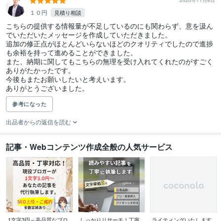
2020年11月8日
１０円
見積り相談
こちらの提供する情報量が不足しているのにも関わらず、意を汲ん
でいただいたメッセージを作成していただきました。

追加の修正点がほとんどいらないほどのクオリティでしたので進捗
も余裕を持って進めることができました。

また、納期に関してもこちらの無理を受け入れてくれたのがすごく
ありがたかったです。

今後もまたお願いしたいと考えいます。

ありがとうございました。
参考になった
出品者からの返信を読む
記事・Webコンテンツ作成全般の人気サービス
1文字3円～高品質なブロ
しっかりリサーチ！丁寧
ライティングいたします