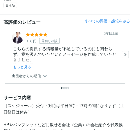
日本語
すべての評価・感想をみる
高評価のレビュー
3年以上前
１０円
見積り相談
こちらの提供する情報量が不足しているのにも関わら
ず、意を汲んでいただいたメッセージを作成していただ
きました。
追加の修正...
もっと見る
出品者からの返信
サービス内容
（スケジュール）受付・対応は平日9時－17時の間になります（土
日祭日は休み）

HPやパンフレットなどに載せる会社（企業）の会社紹介や代表挨