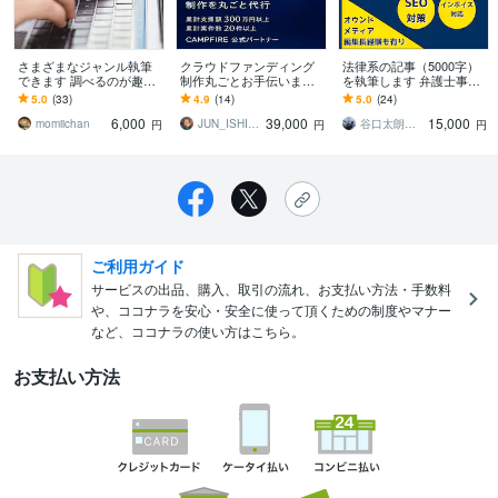
さまざまなジャンル執筆
クラウドファンディング
法律系の記事（5000字）
できます 調べるのが趣味
制作丸ごとお手伝います
を執筆します 弁護士事務
なライターが専門的な文
Plan SをCampfire公式パ
所のサイト用記事などお
5.0
(33)
4.9
(14)
5.0
(24)
章を作成します！
ートナー取得記念価格
気軽にご相談ください。
6,000
39,000
15,000
で！
momiichan
JUN_ISHIKAWA
谷口太朗｜Luna企画代表
円
円
円
ご利用ガイド
サービスの出品、購入、取引の流れ、お支払い方法・手数料
や、ココナラを安心・安全に使って頂くための制度やマナー
など、ココナラの使い方はこちら。
お支払い方法