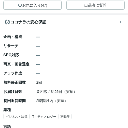
お気に入り(47)
出品者に質問
ココナラの安心保証
企画・構成
リサーチ
SEO対応
写真・画像選定
グラフ作成
無料修正回数
2回
お届け日数
要相談 / 約26日（実績）
初回返答時間
2時間以内（実績）
業種
ビジネス・法律
IT・テクノロジー
不動産
言語