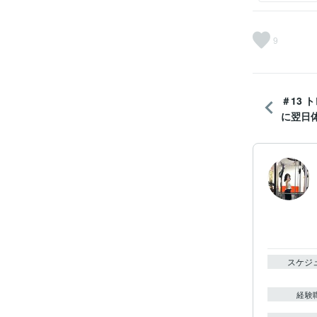
9
＃13 
に翌日体
スケジ
経験