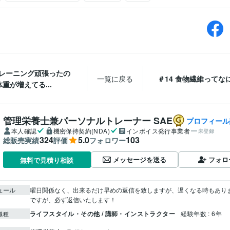
トレーニング頑張ったの
一覧に戻る
＃14 食物繊維ってな
重が増えてる...
管理栄養士兼パーソナルトレーナー SAE
プロフィール
本人確認
機密保持契約(NDA)
インボイス発行事業者
未登録
324
5.0
103
総販売実績
評価
フォロワー
メッセージを送る
フォロ
無料で見積り相談
ュール
曜日関係なく、出来るだけ早めの返信を致しますが、遅くなる時もありま
ですが、必ず返信いたします！
ライフスタイル・その他 / 講師・インストラクター
経験年数 : 6年
職種