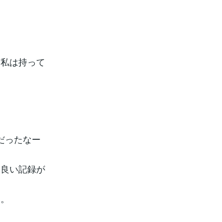
前私は持って
だったなー
と良い記録が
い。