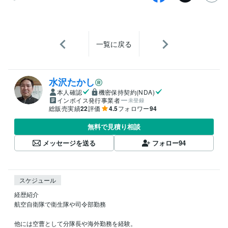
一覧に戻る
水沢たかし
本人確認
機密保持契約(NDA)
インボイス発行事業者
未登録
総販売実績
22
評価
4.5
フォロワー
94
無料で見積り相談
メッセージを送る
フォロー
94
スケジュール
経歴紹介

航空自衛隊で衛生隊や司令部勤務

他には空曹として分隊長や海外勤務を経験。
