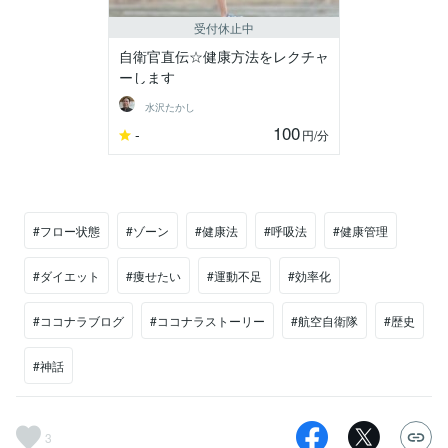
受付休止中
自衛官直伝☆健康方法をレクチャ
ーします
水沢たかし
100
-
円
/分
#フロー状態
#ゾーン
#健康法
#呼吸法
#健康管理
#ダイエット
#痩せたい
#運動不足
#効率化
#ココナラブログ
#ココナラストーリー
#航空自衛隊
#歴史
#神話
3