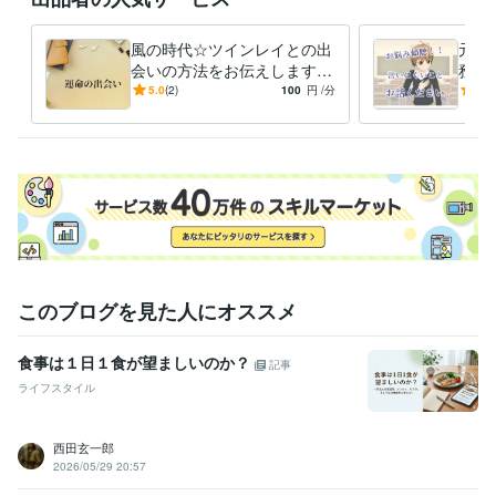
第5級賞詞
風の時代☆ツインレイとの出
元航
資格・検定
会いの方法をお伝えします
務の
上級救命講習終了証を取得
取得年 : 2009年
☆スピリチュアルな視点で風
派遣
5.0
(2)
100
円
/分
-
(1)
ホームヘルパー2級、
取得年 : 2008年
の時代の生き方をお伝えしま
聴！
Word2級
取得年 : 2008年
す☆
Excel3級
取得年 : 2021年
剣道初段
取得年 : 1999年
銃剣道二段
取得年 : 2001年
得意分野
悩み相談・カウンセリング
お悩みご不安をご相談で解消に努めま
す。
金運
運気向上
自衛隊
安定
コンサル
健康
寝不足解消
ストレス緩和
健康維持
カウンセラー
このブログを見た人にオススメ
食事は１日１食が望ましいのか？
記事
ライフスタイル
西田玄一郎
2026/05/29 20:57