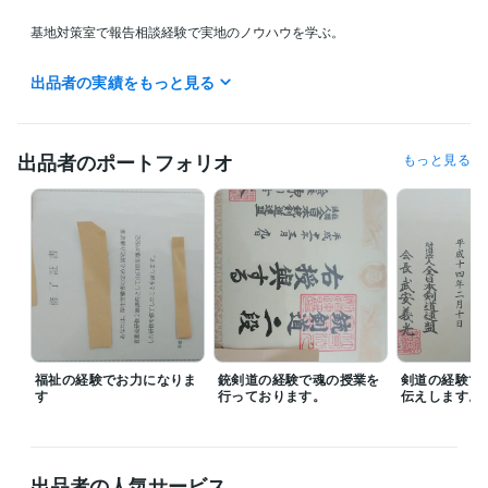
基地対策室で報告相談経験で実地のノウハウを学ぶ。

ライバーとして3カ月間のトークを通じてのお仕事に活かしています

出品者の実績をもっと見る
是非、プロフィールとブログなどをご覧ください。

転職経験多数あり。

出品者のポートフォリオ
もっと見る
航空自衛隊、行政の職員、建築業、飲食業、印刷業、ホームセンターの
販売員、農業、福祉関係、アパレル店員、大手自動車メーカーの総務課
勤務、ホテルのフロント業務、ボランティア活動、コピーライター、コ
ンサルタントなどを経験しているのであなたに役立つアドバイスができ
ます。

豊富な人生経験と多数の資格あり☆彡

カウンセラーのお仕事に生かすことができます。

福祉の経験でお力になりま
銃剣道の経験で魂の授業を
剣道の経験で
す
行っております。
伝えします。
お悩みを相談したいという方はお気軽にお問い合わせください。

ご連絡お待ちしております。
受賞歴
出品者の人気サービス