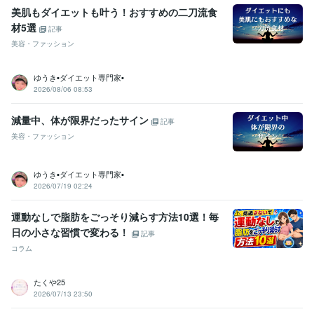
美肌もダイエットも叶う！おすすめの二刀流食
材5選
記事
美容・ファッション
ゆうき▪️ダイエット専門家▪️
2026/08/06 08:53
減量中、体が限界だったサイン
記事
美容・ファッション
ゆうき▪️ダイエット専門家▪️
2026/07/19 02:24
運動なしで脂肪をごっそり減らす方法10選！毎
日の小さな習慣で変わる！
記事
コラム
たくや25
2026/07/13 23:50