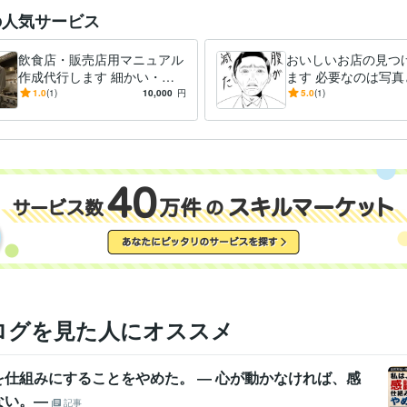
の人気サービス
飲食店・販売店用マニュアル
おいしいお店の見つ
作成代行します 細かい・使
ます 必要なのは写真
いやすいマニュアルはいかが
ューだけで見つけら
1.0
(1)
10,000
円
5.0
(1)
でしょう？？
になります！
ログを見た人にオススメ
を仕組みにすることをやめた。 ― 心が動かなければ、感
ない。―
記事