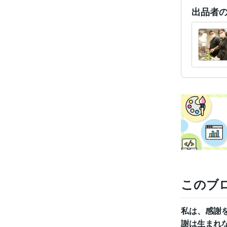
出品者
このブ
私は、感謝
謝は生まれ