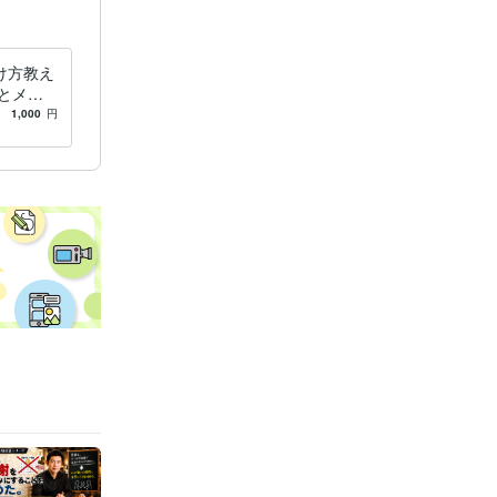
け方教え
とメニ
れるよう
1,000
円