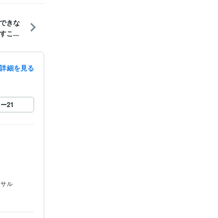
できな
こ...
詳細を見る
録
ロー
21
ンサル