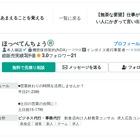
【無茶な要望】仕事が
あまえることを覚える
一覧に戻る
い人にかぎって言い出す
ほっぺてんちょう
プロフィール
本人確認
機密保持契約(NDA)
インボイス発行事業者
未登録
未登
3
3.0
21
総販売実績
評価
フォロワー
メッセージを送る
フォ
無料で見積り相談
ュール
■営業終わりの時間を活用しませんか？

平日21-23時

■土日の営業の合間に！

土日祝15-17時
ビジネス代行・事務代行
飲食店向け人材教育コンサル
求人広告コ
分野
飲食店
接客
新人
チーム
求人