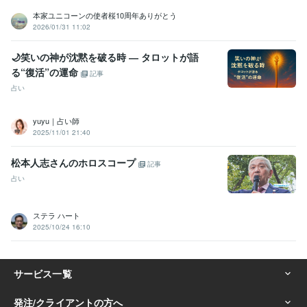
イス
公正証書遺言書原案作成、死後事務委任
契約書
契約書作成
利用規約
利用規約相談
プライバシーポリシー
本家ユニコーンの使者桜10周年ありがとう
NDA
秘密保持
賃貸借
業務委託契約書
行政書士
2026/01/31 11:02
集客・マーケティング相談
経営相談
🌙笑いの神が沈黙を破る時 ― タロットが語
学歴
る“復活”の運命
記事
国内大学院
2012年3月 ~ 2014年2月
占い
語学力
英語
ビジネスレベル
yuyu｜占い師
2025/11/01 21:40
松本人志さんのホロスコープ
記事
占い
ステラ ハート
2025/10/24 16:10