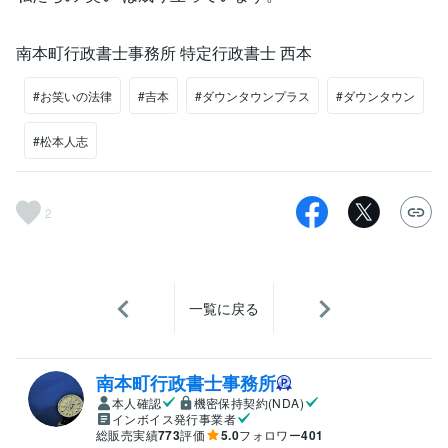
南本町行政書士事務所 特定行政書士 西本
#お笑いの法律
#吉本
#ダウンタウンプラス
#ダウンタウン
#松本人志
2
一覧に戻る
南本町行政書士事務所
本人確認
機密保持契約(NDA)
インボイス発行事業者
総販売実績
773
評価
5.0
フォロワー
401