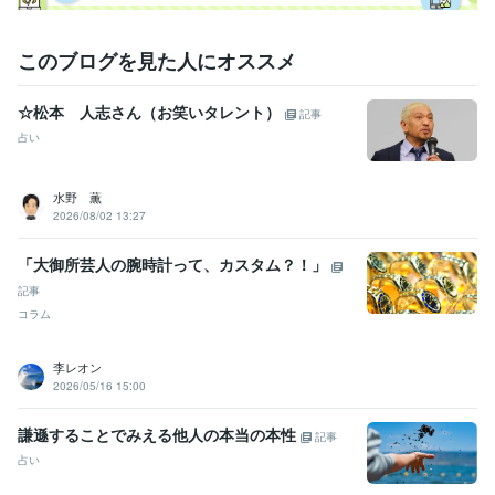
職歴
南本町行政書士事務所
2019年1月 ~ 現在
このブログを見た人にオススメ
受賞歴
2023年度行政書士試験対策講座
2025年度行政書士試験対策講座
20
☆松本 人志さん（お笑いタレント）
記事
26年度行政書士試験対策講座
占い
資格・検定
行政書士
取得年 : 2018年
水野 薫
2026/08/02 13:27
プログラミング言語・フレームワーク
Google Cloud Platform:5年
「大御所芸人の腕時計って、カスタム？！」
ビジネス・クリエイティブツール
記事
Wix:10年
WordPress:6年
JIMDO:6年
Excel:20年
Google サイト:20年
コラム
Google スプレッドシート:15年
Google スライド:5年
Google ドキュメント:10年
PowerPoint:20年
Word:20年
李レオン
Google Analytics:7年
ChatGPT:2年
Bard:2年
Adobe Premiere Pro:3年
2026/05/16 15:00
Adobe Illustrator:3年
Adobe Flash:7年
謙遜することでみえる他人の本当の本性
得意分野
記事
ビジネス代行・事務代行
契約書・業務委託契約書・利用規約修正
契
占い
約書・業務委託契約・利用規約作成
契約法務、取引に関するアドバ