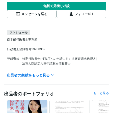
無料で見積り相談
メッセージを送る
フォロー
401
スケジュール
南本町行政書士事務所　

行政書士登録番号19260969

登録資格　特定行政書士(行政庁への申請に対する審査請求代理人）

　　　　　法務大臣認定入国申請取次行政書士

契約書作成を含めすべての業務は365日受付けています。返信は年末年
出品者の実績をもっと見る
始、土日祝日、定休日を除き1時間〜12時間以内に致します。

やり取りは迅速に行いますのでお急ぎの方もぜひお問い合わせくださ
い。

出品者のポートフォリオ
もっと見る
このお問い合わせ段階で契約に関する法務相談を詳細に行います。ここ
では料金はいただきませんので、ぜひご活用ください。
