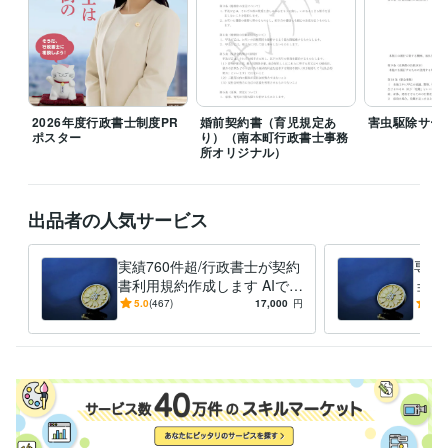
また、守秘義務によりご提示いただきました個人情報はご依頼の有無に
関わらず現在、将来に渡り外部にもれることはございません。ご安心く
ださい。

契約書作成、利用規約、覚書、誓約書、業務委託契約書の作成、その他
の書面など、個人間、法人間におけるお取引、取り決めをしたいといっ
2026年度行政書士制度PR
婚前契約書（育児規定あ
害虫駆除サー
た幅広いご相談をお受けいたします。

ポスター
り）（南本町行政書士事務
所オリジナル）
◯契約書、利用規約作成納期について

原則翌日となりますが、場合によりお時間をいただくことがあります。
出品者の人気サービス
お問い合わせください。

◯各種許認可申請書類のご相談

実績760件超/行政書士が契約
専門
サービスタイトルにあげていない事業、個人の方の権利に関する許可に
書利用規約作成します AIでは
ョナ
つきましてもお問い合わせいただきましたら調査致します。
処理しにくい契約書、利用規
高難
5.0
(467)
17,000
円
5.0
約の修正・作成をします。
業務
経験職種
同意
マーケティング / ブランディング
経験年数 : 12年
営業 / 法人営業
経験年数 : 10年
コンサルタント / 経営コンサルタント
経験年数 : 11年
士業・専門職 / 行政書士
経験年数 : 11年
ライフスタイル・その他 / 講師・インストラクター
経験年数 : 20年