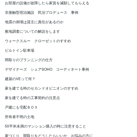
お部屋の設備が故障したら家賃を減額してもらえる
非接触型宿泊施設 民泊プロデュース 事例
地震の倒壊は貸主に責任があるのか
敷地調査についての解説をします
ウォークスルー クローゼットのすすめ
ビルトイン駐車場
間取りのプランニングの仕方
デザイナーズ シェアSOHO コーディネート事例
建築のVEって何？
家を建てる時のセカンドオピニオンのすすめ
家を建てる時の工事契約の注意点
戸建にも宅配ＢＯＸ
所有者不明の土地
50平米未満のマンション購入の時に注意すること
家づくり 間取りをどうしたらいいか お悩みの方に