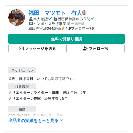
福田 マツモト 有人
本人確認
機密保持契約(NDA)
インボイス発行事業者
未登録
総販売実績
344
評価
4.9
フォロワー
76
無料で見積り相談
メッセージを送る
フォロー
76
スケジュール
経験職種
クリエイター / ライター・編集
経験年数 : 5年
クリエイター / 作家
経験年数 : 5年
職歴
croudworks
2020年2月 ~ 現在
出品者の実績をもっと見る
受賞歴
詩集「月の海」（Amazon　kindleにて発売中）
詩集「月華清明」