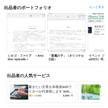
（Amazon　kindleにて発売中）　
出品者のポートフォリオ
もっと見る
ビジネス・クリエイティブツール
ペライチ:1年
Google スプレッドシート:3年
Google ドキュメント:1年
ChatGPT:2年
Word:6年
得意分野
ライティング・翻訳
一般的な作文・メールなどの文章作成
webコン
テンツ作成
創作（ストーリー作成・二次創作）
文学・哲学・芸術
語学力
シカゴ・ファイア ～Ano
「悪魔の子」（オリジナル
イベント（Well
英語
日常会話レベル
ther episode～
小説）
o2023）司
出品者の人気サービス
書きたい文章を本格派webラ
様々
イターが代筆致します webコ
ター
ンテンツ・レポート・手紙な
の人
5.0
(166)
3,000
円
5.0
ど、何でも丁寧・迅速に作成
親身