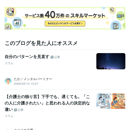
このブログを見た人にオススメ
自分のパターンを見直す
記事
コラム
たか／メンタルパートナー
2026/02/13 13:27
【介護士の独り言】下手でも、遅くても。「こ
の人に介護されたい」と思われる人の決定的な
違い
記事
コラム
ユリコカ介護