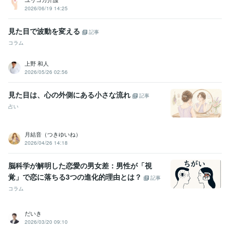
2026/06/19 14:25
見た目で波動を変える
記事
コラム
上野 和人
2026/05/26 02:56
見た目は、心の外側にある小さな流れ
記事
占い
月結音（つきゆいね）
2026/04/26 14:18
脳科学が解明した恋愛の男女差：男性が「視
覚」で恋に落ちる3つの進化的理由とは？
記事
コラム
だいき
2026/03/20 09:10