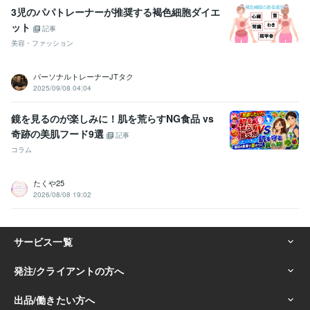
3児のパパトレーナーが推奨する褐色細胞ダイエ
ット
記事
美容・ファッション
パーソナルトレーナーJTタク
2025/09/08 04:04
鏡を見るのが楽しみに！肌を荒らすNG食品 vs
奇跡の美肌フード9選
記事
コラム
たくや25
2026/08/08 19:02