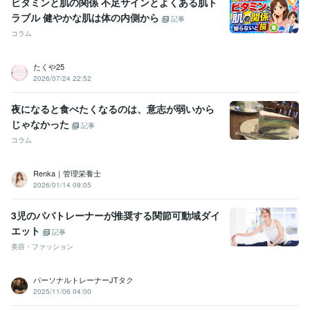
ビタミンと肌の関係 不足サインとよくある肌ト
ラブル 健やかな肌は体の内側から
記事
コラム
たくや25
2026/07/24 22:52
夜になると食べたくなるのは、意志が弱いから
じゃなかった
記事
コラム
Renka｜管理栄養士
2026/01/14 09:05
3児のパパトレーナーが推奨する関節可動域ダイ
エット
記事
美容・ファッション
パーソナルトレーナーJTタク
2025/11/06 04:00