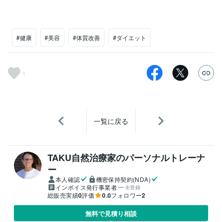
#健康
#美容
#体質改善
#ダイエット
1
一覧に戻る
TAKU自然治療家のパーソナルトレーナ
ー
本人確認
機密保持契約(NDA)
インボイス発行事業者
未登録
総販売実績
0
評価
0.0
フォロワー
2
無料で見積り相談