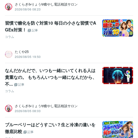
さくらぎ☕りょう⛎癒やし電話相談サロン
2026/08/06 08:23
習慣で糖化を防ぐ対策10 毎日の小さな習慣でA
GEs対策！
記事
コラム
たくや25
2026/08/05 19:50
なんだかんだで、いつも一緒にいてくれる人は
貴重なの。 もちろんいつも一緒になんだから、
不...
記事
コラム
さくらぎ☕りょう⛎癒やし電話相談サロン
2026/08/05 08:03
ブルーベリーはどうすごい？生と冷凍の違いを
徹底比較
記事