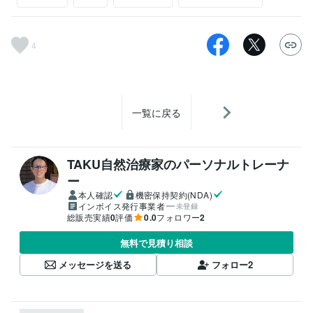
4
一覧に戻る
TAKU自然治療家のパーソナルトレーナ
ー
本人確認
機密保持契約(NDA)
インボイス発行事業者
未登録
総販売実績
0
評価
0.0
フォロワー
2
無料で見積り相談
メッセージを送る
フォロー
2