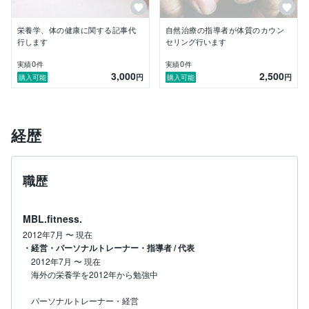
栄養学、体の健康に関する記事代
自然治療の指導者が体質のカウン
行します
セリング行います
【MBL.fitness公式HP】

https://www.mbl-fitness.com/

0
0
実績
件
実績
件
3,000
2,500
円
円
購入可能
購入可能
ココナラは2024年3月から始めてみました。

経歴
お気軽にご連絡、お問い合わせ頂けたらと思います。

職歴
MBL.fitness.
2012年7月
〜
現在
・経営・パーソナルトレーナー・指導者 / 代表
2012年7月
〜
現在
海外の栄養学を2012年から勉強中

パーソナルトレーナー・経営
