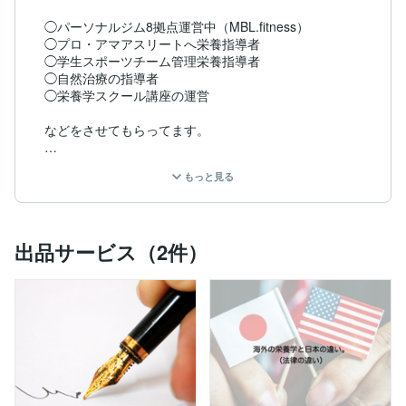
◯パーソナルジム8拠点運営中（MBL.fitness）

◯プロ・アマアスリートへ栄養指導者

◯学生スポーツチーム管理栄養指導者

◯自然治療の指導者

◯栄養学スクール講座の運営

などをさせてもらってます。

海外の最先端の栄養学の学びから、

もっと見る
◯体質改善（慢性的な症状や生活習慣病、食アレルギー
など）

◯体型改善（ダイエットやボディメイク）

出品サービス（2件）
◯食事、栄養改善

◯スポーツ栄養指導者

など、行うことができ、人間の体の構造を元に1人1人
に必要な食事栄養のアドバイスをしていくことができま
す。

ホームページでブログ記事も定期的に更新してますの
で、拝見していただけると幸いです。
