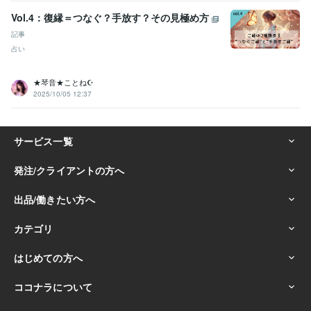
Vol.4：復縁＝つなぐ？手放す？その見極め方
記事
占い
★琴音★ことね☪️
2025/10/05 12:37