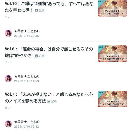
Vol.10｜ご縁は“2種類”あっても、すべてはあな
たを幸せに導く
記事
占い
★琴音★ことね☪️
2025/10/14 02:35
Vol.8：「運命の再会」は自分で起こせる♡その
鍵は“軽やかさ”
記事
占い
★琴音★ことね☪️
2025/10/11 11:53
Vol.7：「未来が視えない」と感じるあなたへ心
のノイズを静める方法
記事
占い
★琴音★ことね☪️
2025/10/10 05:32