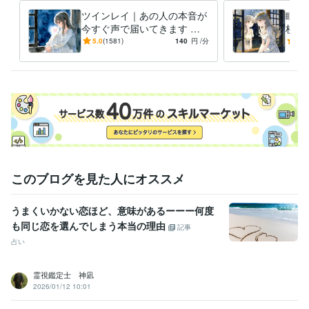
ツインレイ｜あの人の本音が
眠れ
今すぐ声で届いてきます 待
枚で
てない夜も、今すぐ声で届い
と探
5.0
(1581)
140
円
/分
5.0
てきます
から
このブログを見た人にオススメ
うまくいかない恋ほど、意味があるーーー何度
も同じ恋を選んでしまう本当の理由
記事
占い
霊視鑑定士 神凪
2026/01/12 10:01