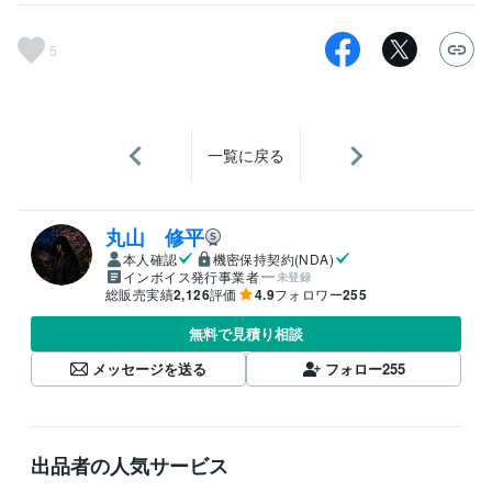
5
一覧に戻る
丸山 修平
本人確認
機密保持契約(NDA)
インボイス発行事業者
未登録
総販売実績
2,126
評価
4.9
フォロワー
255
無料で見積り相談
メッセージを送る
フォロー
255
出品者の人気サービス