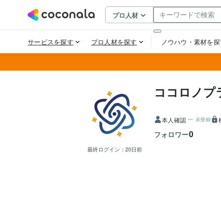
ココロノプ
本人確認
未登録
0
フォロワー
最終ログイン：
20日前