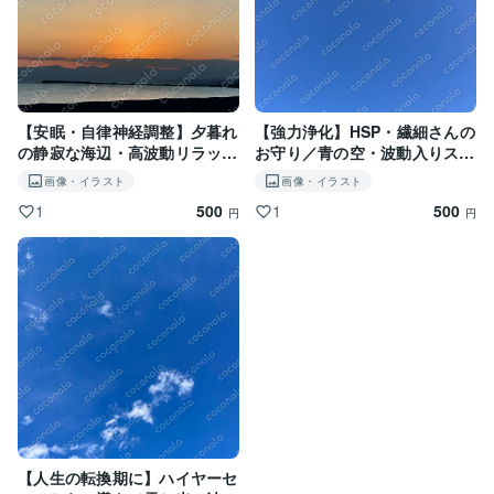
【安眠・自律神経調整】夕暮れ
【強力浄化】HSP・繊細さんの
の静寂な海辺・高波動リラック
お守り／青の空・波動入りスマ
ススマホ壁紙
ホ壁紙
画像・イラスト
画像・イラスト
500
500
1
1
円
円
【人生の転換期に】ハイヤーセ