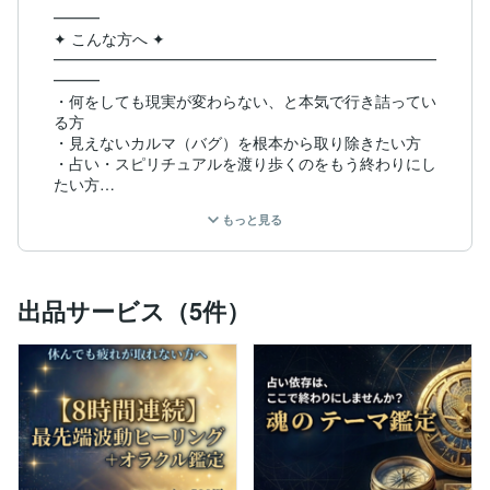
━━━

✦ こんな方へ ✦

━━━━━━━━━━━━━━━━━━━━━━━━━
━━━

・何をしても現実が変わらない、と本気で行き詰ってい
る方

・見えないカルマ（バグ）を根本から取り除きたい方

・占い・スピリチュアルを渡り歩くのをもう終わりにし
たい方

・いつか「自力で統治できる側」に立ちたい方

もっと見る
━━━━━━━━━━━━━━━━━━━━━━━━━
━━━

✦ なぜ「自己統治」という言葉を使うのか ✦

出品サービス（5件）
━━━━━━━━━━━━━━━━━━━━━━━━━
━━━

変われない理由は、意志の弱さではありません。

自分の無意識に刻まれた「システムエラー（バグ）」が

書き換わっていないからです。

どれほど高いヒーリングを受けても、

どれほど前向きな言葉を唱えても、

バグが残ったままでは、必ず元の場所に引き戻されま