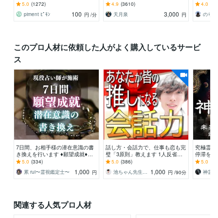
この場所がリアルなのかわからな
かるか、授かる時期、性別、授か
前に。実
5.0
(1272)
4.9
(3610)
4.0
(4)
くなる瞬間に〜〜
るための行動を鑑定
となりま
100
3,000
piment ﾋﾟﾓﾝ
天月泉
のりか
円
/分
円
このプロ人材に依頼した人がよく購入しているサービ
ス
7日間、お相手様の潜在意識の書
話し方・会話力で、仕事も恋も完
究極霊視
き換えを行います ♦️願望成就♦️潜
璧「3原則」教えます 1人反省会
停滞を読
在意識のブロック解除のエネルギ
を卒業！友達0人あがり症→プレ
縁・不倫
5.0
(334)
5.0
(386)
5.0
(31
ーを送ります
ゼン大会1位の奥義
供・仕事
1,000
1,000
累 rui〜霊視鑑定士〜
池ちゃん先生｜話し方×自分発見コーチ｜
神霊術
円
円
/90分
関連する人気プロ人材