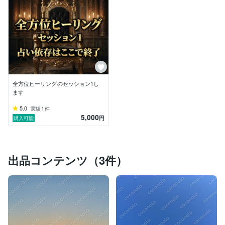
━━━━━━━━━━━━━━━━━━━━━━━━━
━━━

✦ サービス（ステップアップ設計） ✦

━━━━━━━━━━━━━━━━━━━━━━━━━
━━━

STEP 1【体感する】

数霊REIWAで8時間ヒーリング（500円）

全方位ヒーリングのセッション1し
STEP 2【可視化する】

ます
高次元ガイドの人生のテーマ鑑定

5.0
1
実績
件
5,000
円
購入可能
STEP 3【浄化する】

全方位ヒーリング（1〜3）

STEP 4【完成させる】

出品コンテンツ（3件）
魂のテーマの障害を回避します。

障害に煩わせられることなく学びに到達します。

あなたが王座に帰還する日を、お待ちしています。

━━━━━━━━━━━━━━━━━━━━━━━━━
━━━