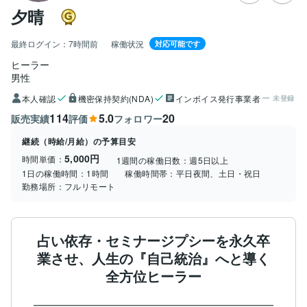
夕晴
最終ログイン：
7時間前
稼働状況
対応可能です
ヒーラー
男性
本人確認
機密保持契約(NDA)
インボイス発行事業者
未登録
114
5.0
20
販売実績
評価
フォロワー
継続（時給/月給）の予算目安
5,000円
時間単価：
1週間の稼働日数：
週5日以上
1日の稼働時間：
1時間
稼働時間帯：
平日夜間、土日・祝日
勤務場所：
フルリモート
占い依存・セミナージプシーを永久卒
業させ、人生の『自己統治』へと導く
全方位ヒーラー
━━━━━━━━━━━━━━━━━━━━━━━━━