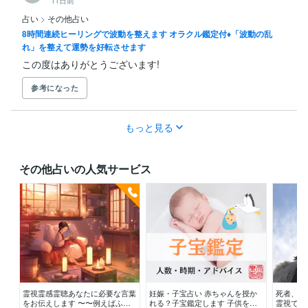
占い
>
その他占い
8時間連続ヒーリングで波動を整えます オラクル鑑定付♦︎「波動の乱
れ」を整えて運勢を好転させます
この度はありがとうございます!
参考になった
もっと見る
その他占いの人気サービス
霊視霊感霊聴あなたに必要な言葉
妊娠・子宝占い 赤ちゃんを授か
死者、行
をお伝えします 〜〜例えばふと
れる？子宝鑑定します 子供を授
霊視で引