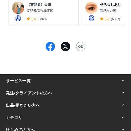
【霊能者】天晴
せろ☆しあり
霊能者/霊視鑑定師
霊感占い師
5.0
(3869)
5.0
(6987)