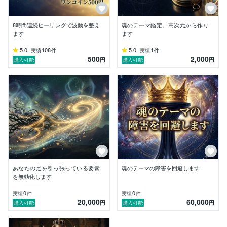
す。

私が提供するのは「その場の癒やし」ではありません。

8時間連続ヒーリングで波動を整え
魂のテーマ鑑定。高次元から作り
「自分の人生を、自分が王として統治できる状態にす
ます
ます
る」

──それが、私の唯一の仕事です。

5.0
108
5.0
1
実績
件
実績
件
500
2,000
円
円
購入可能
購入可能
━━━━━━━━━━━━━━━━━━━━━━━━━
━━━

✦ 独自メソッド ✦

━━━━━━━━━━━━━━━━━━━━━━━━━
━━━

◆ 数霊REIWA

数の波動を活用した高次元エネルギーワーク。

見えないバグ（カルマ）を特定・浄化します。

◆ 高次元タロットリーディング

現在地・バグの所在・本来の軌道を「可視化する診断」
あなたの足を引っ張っている要素
魂のテーマの障害を回避します
として活用。

を無効化します
0
0
実績
件
実績
件
◆ 左脳×右脳の完全統合

20,000
60,000
円
円
購入可能
購入可能
「なぜそうなるのか」を論理で解析し（左脳）、

エネルギーで根本から書き換える（右脳）。

この両立が、他のヒーラーにはない私の強みです。
