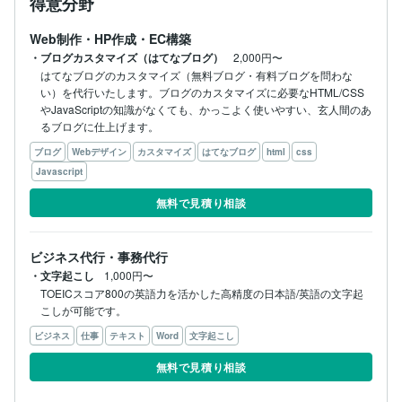
得意分野
Web制作・HP作成・EC構築
・ブログカスタマイズ（はてなブログ）
2,000円〜
はてなブログのカスタマイズ（無料ブログ・有料ブログを問わな
い）を代行いたします。ブログのカスタマイズに必要なHTML/CSS
やJavaScriptの知識がなくても、かっこよく使いやすい、玄人間のあ
るブログに仕上げます。
ブログ
Webデザイン
カスタマイズ
はてなブログ
html
css
Javascript
無料で見積り相談
ビジネス代行・事務代行
・文字起こし
1,000円〜
TOEICスコア800の英語力を活かした高精度の日本語/英語の文字起
こしが可能です。
ビジネス
仕事
テキスト
Word
文字起こし
無料で見積り相談