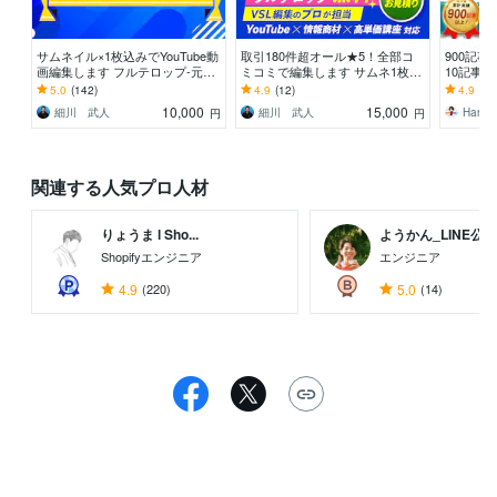
サムネイル×1枚込みでYouTube動
取引180件超オール★5！全部コ
900記
画編集します フルテロップ-元動
ミコミで編集します サムネ1枚無
10記事作
画10分以内のYouTube動画の編集
料！VSL・対談動画の実績多数
ードプレ
5.0
(142)
4.9
(12)
4.9
(16
定・画像
10,000
15,000
細川 武人
細川 武人
Hana_
円
円
関連する人気プロ人材
りょうま l Sho...
ようかん_LINE公...
Shopifyエンジニア
エンジニア
4.9
(220)
5.0
(14)