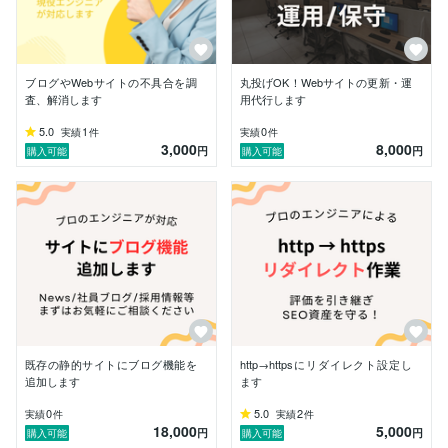
ブログやWebサイトの不具合を調
丸投げOK！Webサイトの更新・運
査、解消します
用代行します
5.0
1
0
実績
件
実績
件
3,000
8,000
円
円
購入可能
購入可能
既存の静的サイトにブログ機能を
http→httpsにリダイレクト設定し
追加します
ます
0
5.0
2
実績
件
実績
件
18,000
5,000
円
円
購入可能
購入可能