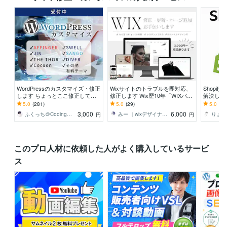
WordPressのカスタマイズ・修正
Wixサイトのトラブルを即対応、
Shopi
します ちょっとここ修正して欲
修正します Wix歴10年「WIXパー
解決します
しい！など。
トナー」がお悩み相談承ります◎
るサイト
5.0
(281)
5.0
(29)
5.0
(16
3,000
6,000
ふくっち＠Coding（Design）
みー ｜wixデザイナー10年
円
円
このプロ人材に依頼した人がよく購入しているサービ
ス