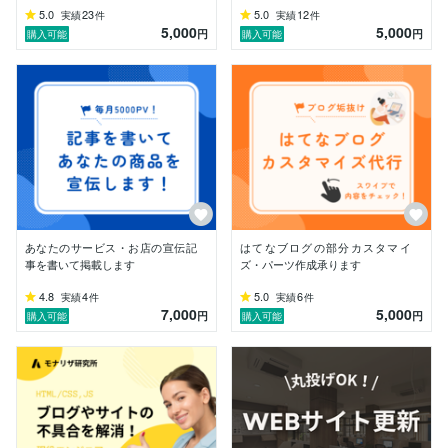
5.0
23
5.0
12
実績
件
実績
件
5,000
5,000
円
円
購入可能
購入可能
あなたのサービス・お店の宣伝記
はてなブログの部分カスタマイ
事を書いて掲載します
ズ・パーツ作成承ります
4.8
4
5.0
6
実績
件
実績
件
7,000
5,000
円
円
購入可能
購入可能