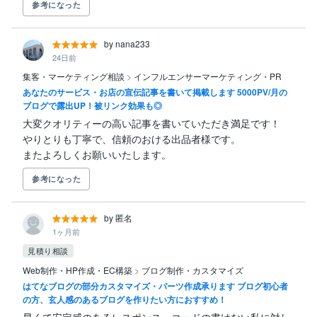
参考になった
by nana233
24日前
集客・マーケティング相談
>
インフルエンサーマーケティング・PR
あなたのサービス・お店の宣伝記事を書いて掲載します 5000PV/月の
ブログで露出UP！被リンク効果も◎
大変クオリティーの高い記事を書いていただき満足です！

やりとりも丁寧で、信頼のおける出品者様です。

またよろしくお願いいたします。
参考になった
by 匿名
1ヶ月前
見積り相談
Web制作・HP作成・EC構築
>
ブログ制作・カスタマイズ
はてなブログの部分カスタマイズ・パーツ作成承ります ブログ初心者
の方、玄人感のあるブログを作りたい方におすすめ！
早くて安定感のあるレスポンス、コードの書けない私に対し