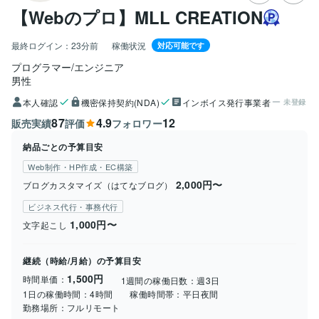
【Webのプロ】MLL CREATION
最終ログイン：
23分前
稼働状況
対応可能です
プログラマー/エンジニア
男性
本人確認
機密保持契約(NDA)
インボイス発行事業者
未登録
87
4.9
12
販売実績
評価
フォロワー
納品ごとの予算目安
Web制作・HP作成・EC構築
2,000円〜
ブログカスタマイズ（はてなブログ）
ビジネス代行・事務代行
1,000円〜
文字起こし
継続（時給/月給）の予算目安
1,500円
時間単価：
1週間の稼働日数：
週3日
1日の稼働時間：
4時間
稼働時間帯：
平日夜間
勤務場所：
フルリモート