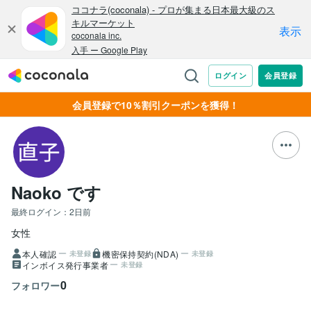
会員登録で10％割引クーポンを獲得！
Naoko です
最終ログイン：
2日前
女性
本人確認
機密保持契約(NDA)
未登録
未登録
インボイス発行事業者
未登録
0
フォロワー