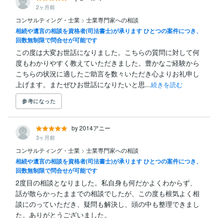
2ヶ月前
コンサルティング・士業
>
士業専門家への相談
相続や遺言の相談を資格者(司法書士)が承ります ひとつの案件につき、
回数無制限で問合せが可能です
この度は大変お世話になりました。こちらの質問に対して何
度もわかりやすく教えていただきました。豊かなご経験から
こちらの状況に適したご助言を数々いただき心よりお礼申し
上げます。またぜひお世話になりたいと思...
続きを読む
参考になった
by 2014アニー
3ヶ月前
コンサルティング・士業
>
士業専門家への相談
相続や遺言の相談を資格者(司法書士)が承ります ひとつの案件につき、
回数無制限で問合せが可能です
2度目の相談となりました。私自身も何だかよくわからず、
話が散らかったままでの相談でしたが、この度も根気よく相
談にのっていただき、疑問も解決し、頭の中も整理できまし
た。ありがとうございました。