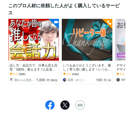
このプロ人材に依頼した人がよく購入しているサービ
ス
話し方・会話力で、仕事も恋も完
いつもありがとうございます。優
デザイン
璧「3原則」教えます 1人反省会
しく寄り添い癒します ✨いつも笑
デザイン
を卒業！友達0人あがり症→プレ
顔でいられるよう、私の笑顔をお
頼等何で
5.0
(386)
5.0
(446)
5.0
(23
ゼン大会1位の奥義
すそ分け♡
1,000
100
池ちゃん先生｜話し方×自分発見コーチ｜
花香（かこ）
INFO
円
/90分
円
/分