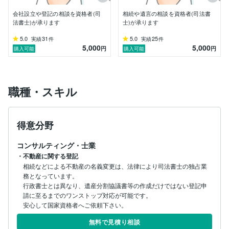
会社設立や登記の相談を資格者(司
相続や遺言の相談を資格者(司法書
法書士)が承ります
士)が承ります
5.0
31
5.0
25
実績
件
実績
件
5,000
5,000
円
円
購入可能
購入可能
職種・スキル
得意分野
コンサルティング・士業
・不動産に関する登記
相続などによる不動産の名義変更は、法律により司法書士の独占業
務となっています。

行政書士とは異なり、遺産分割協議書等の作成だけではない登記申
請に至るまでのワンストップ対応が可能です。

安心して国家資格者へご依頼下さい。
無料で見積り相談