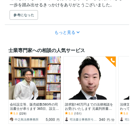
一歩を踏み出せるきっかけをありがとうございました。
参考になった
もっと見る
士業専門家への相談の人気サービス
会社設立等、販売総数580件の司
請求額140万円までの法律相談を
法律文書
法書士が承ります 365日、設立日
お受けいたします 元裁判所書記
わって作
を選べるようになりました！
官の認定司法書士です。法律相談
の作成に
5.0
(229)
5.0
(151)
5.0
(24
はお任せください！
さい！【
5,000
340
中之島法務事務所
司法書士事務所モチノロン
円
円
/分