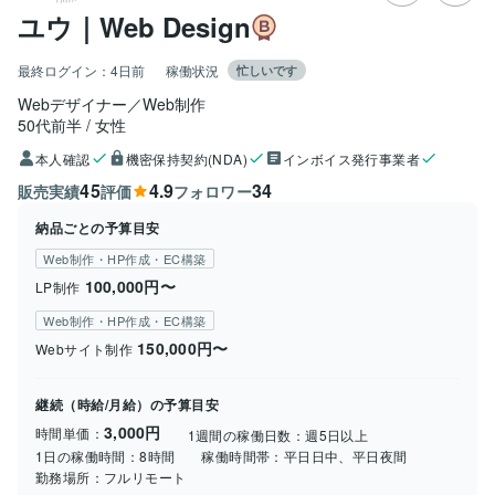
ユウ｜Web Design
最終ログイン：
4日前
稼働状況
忙しいです
Webデザイナー／Web制作
50代前半
女性
本人確認
機密保持契約(NDA)
インボイス発行事業者
45
4.9
34
販売実績
評価
フォロワー
納品ごとの予算目安
Web制作・HP作成・EC構築
100,000円〜
LP制作
Web制作・HP作成・EC構築
150,000円〜
Webサイト制作
継続（時給/月給）の予算目安
3,000円
時間単価：
1週間の稼働日数：
週5日以上
1日の稼働時間：
8時間
稼働時間帯：
平日日中、平日夜間
勤務場所：
フルリモート