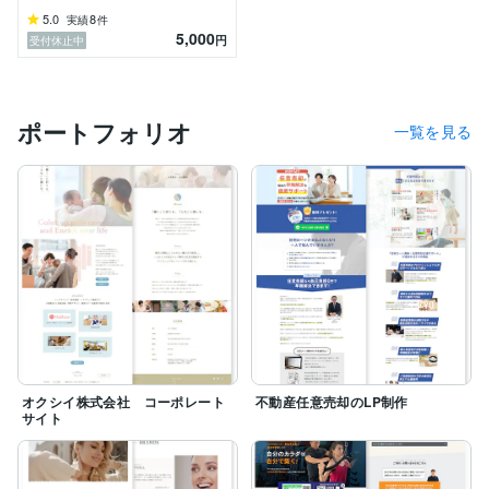
5.0
8
実績
件
5,000
円
受付休止中
ポートフォリオ
一覧を見る
オクシイ株式会社 コーポレート
不動産任意売却のLP制作
サイト