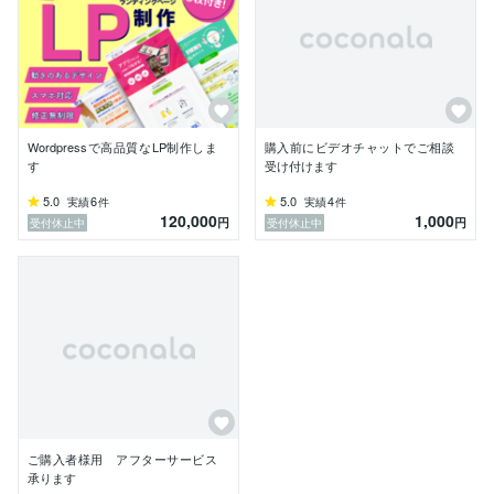
結果につながるデザインについて日々研究をしていま
す。

---------------------

●経歴

広告代理店のデザイナーとして12年勤務し、雑誌広告
やアパレルブランドのカタログ・チラシ等の紙媒体を制
Wordpressで高品質なLP制作しま
購入前にビデオチャットでご相談
作。

す
受け付けます
退職後Webデザイン・Web制作を学び、フリーランス
5.0
6
5.0
4
実績
件
実績
件
に。

120,000
1,000
円
円
受付休止中
受付休止中
今年10歳になる娘がいます。

2022年から本格的にフリーランスのWebデザイナーと
して活動をはじめました。

日々目まぐるしく変化する新しい技術やトレンドに必死
に食らいつきつつ、

「ユーザーの目線に立ったわかりやすいデザイン」を心
がけ、日々制作をしています。

息抜きにペットの爬虫類に癒やされています。キャンプ
も好きです。

どうぞよろしくお願いいたします。
ご購入者様用 アフターサービス
承ります