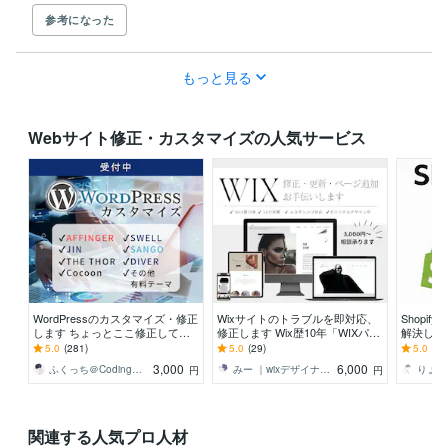
参考になった
もっと見る
Webサイト修正・カスタマイズの人気サービス
WordPressのカスタマイズ・修正
Wixサイトのトラブルを即対応、
Shopi
します ちょっとここ修正して欲
修正します Wix歴10年「WIXパー
解決します
しい！など。
トナー」がお悩み相談承ります◎
るサイト
5.0
(281)
5.0
(29)
5.0
(16
3,000
6,000
ふくっち＠Coding（Design）
みー ｜wixデザイナー10年
円
円
関連する人気プロ人材