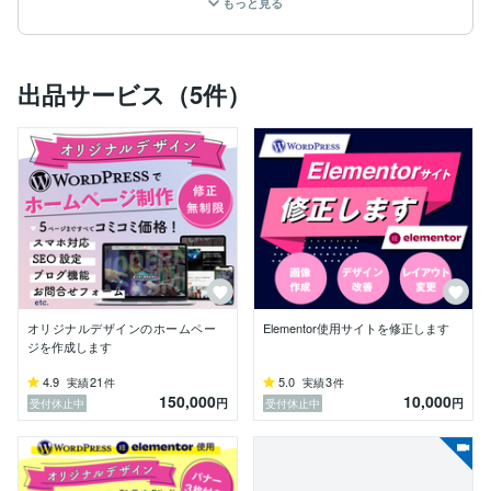
もっと見る
こんにちは、プロフィールをご覧頂きありがとうござい
ます

Webデザイナーのユウと申します。

出品サービス（5件）
＼ Webデザイン・制作、全て一人で承っております ／

●できること

・LP（ランディングページ）制作 (オリジナルデザイン
可）

・Webサイト制作 (Wordpress・Elementor使用／オリ
ジナルデザイン可)

・ECサイト構築（Wordpress・Woocommerce使用）

・チラシ、パンフレット、名刺等印刷物

---------------------

制作時に心がけていることは

オリジナルデザインのホームペー
Elementor使用サイトを修正します
「サービスの目的をわかりやすく、伝わるように」する
ジを作成します
ことです。

4.9
21
5.0
3
実績
件
実績
件
150,000
10,000
「集客」「売上アップ」「ブランディング」など、お客
円
円
受付休止中
受付休止中
様の課題を解決し、ビジョンを実現していけるようなデ
ザインを作成し、カタチにしていきます。

LPデザインを制作する機会も多く、より顧客に届く・