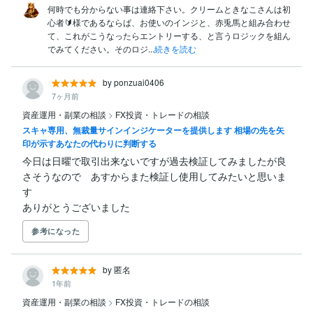
何時でも分からない事は連絡下さい。クリームときなこさんは初
心者🔰様であるならば、お使いのインジと、赤兎馬と組み合わせ
て、これがこうなったらエントリーする、と言うロジックを組ん
でみてください。そのロジ...
続きを読む
by ponzuai0406
7ヶ月前
資産運用・副業の相談
>
FX投資・トレードの相談
スキャ専用、無裁量サインインジケーターを提供します 相場の先を矢
印が示すあなたの代わりに判断する
今日は日曜で取引出来ないですが過去検証してみましたが良
さそうなので　あすからまた検証し使用してみたいと思いま
す

ありがとうございました
参考になった
by 匿名
1年前
資産運用・副業の相談
>
FX投資・トレードの相談