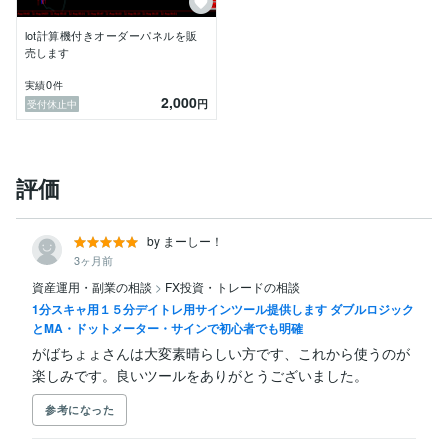
lot計算機付きオーダーパネルを販
売します
0
実績
件
2,000
円
受付休止中
評価
by まーしー！
3ヶ月前
資産運用・副業の相談
>
FX投資・トレードの相談
1分スキャ用１５分デイトレ用サインツール提供します ダブルロジック
とMA・ドットメーター・サインで初心者でも明確
がばちょょさんは大変素晴らしい方です、これから使うのが
楽しみです。良いツールをありがとうございました。
参考になった