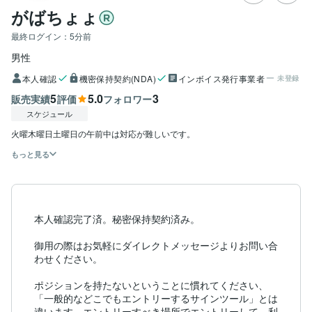
がばちょょ
最終ログイン：
5分前
男性
本人確認
機密保持契約(NDA)
インボイス発行事業者
未登録
5
5.0
3
販売実績
評価
フォロワー
スケジュール
火曜木曜日土曜日の午前中は対応が難しいです。
もっと見る
本人確認完了済。秘密保持契約済み。

御用の際はお気軽にダイレクトメッセージよりお問い合
わせください。

ポジションを持たないということに慣れてください、
「一般的などこでもエントリーするサインツール」とは
違います。エントリーすべき場所でエントリーして、利