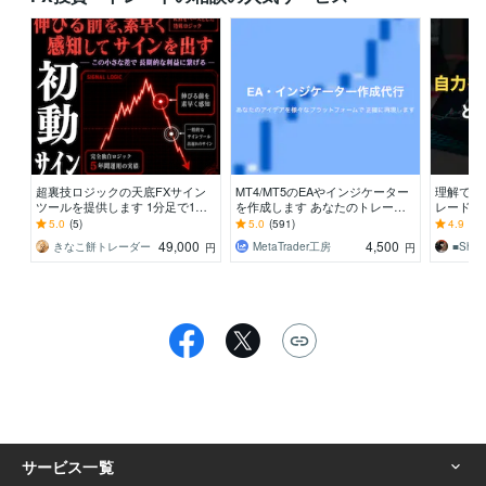
超裏技ロジックの天底FXサイン
MT4/MT5のEAやインジケーター
理解でき
ツールを提供します 1分足で1日2
を作成します あなたのトレード
レードを
0回以上のシグナル！RSI×特殊ロ
をMetaTrader上で正確に再現！
では無意
5.0
(5)
5.0
(591)
4.9
(12
ジック搭載！
重ねて実
49,000
4,500
きなこ餅トレーダー
MetaTrader工房
■Shun
円
円