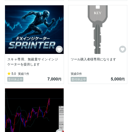
スキャ専用、無裁量サインインジ
ツール購入者様専用になります
ケーターを提供します
5.0
1
0
実績
件
実績
件
7,000
5,000
円
円
受付休止中
受付休止中