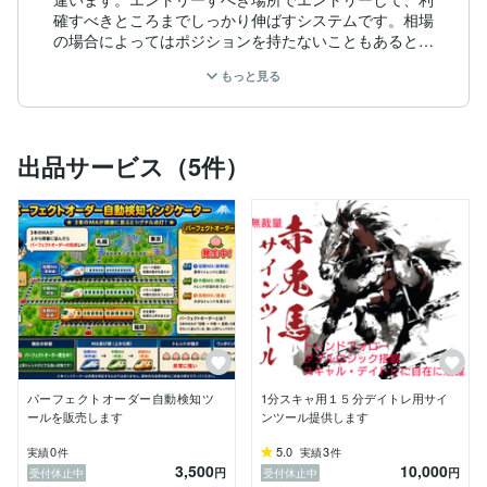
確すべきところまでしっかり伸ばすシステムです。相場
の場合によってはポジションを持たないこともあるとい
うことを理解してください。

もっと見る
トレンドに強いので極端な相場で爆益になり、レンジ相
場では打診打ちしながらコツコツ損切りします。利大損
小のスタイルです。逆に、どこでも手当たり次第にエン
出品サービス（5件）
トリーするから一般的な逆張りツールはいつかくる大型
トレンド相場で全て吹き飛ばすんです。

つまりレンジで打診打ちしながら、コツコツ損切りして
回収するときに何pipsと一気に抜き取るというロジック
です。相場はレンジが7割トレンド3割と言われます。

大きく勝つのは「トレンドに当たる3割の相場」です。
レンジ相場ではノートレードか微損に終わるような相場
です。チャンスは少ないが、だからこそリスクリワード
がよくなります。デイトレードなら、気長に見てくださ
い。

スキャルピング（1分足〜５分足）でも、1〜2週間単位
パーフェクトオーダー自動検知ツ
1分スキャ用１５分デイトレ用サイ
で勝ちに行くスタイルです。
ールを販売します
ンツール提供します
0
5.0
3
実績
件
実績
件
3,500
10,000
円
円
受付休止中
受付休止中