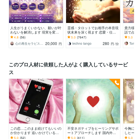
人生がうまくいかない、願いが叶
霊感・タロットでお相手の本音現
貴方様の
わないを解消します 現実を変え
状未来を深く視ます 恋愛・仕
話で占い
るために努力したのに、自力では
事・家族・人間関係の本質を見抜
オラクル
4.8
(56)
5.0
(7647)
5.0
(71
もう無理と感じている
きスピード解決へ
ドを使用
20,000
280
心の再生セラピスト YASUKO
techno tango
Tomo_
円
円
/分
このプロ人材に依頼した人がよく購入しているサービ
ス
この恋…このまま続けてもいいの
不安ネガティブをヒーリングサポ
今胸にあ
か分かります 追いかけているつ
ートアプローチします 国内外で4
しヒーリ
もりが…／俺の声／数値化／LIN
1000回以上ヒーリング奇跡を呼
族・人間
5.0
(52)
5.0
(411)
5.0
(55