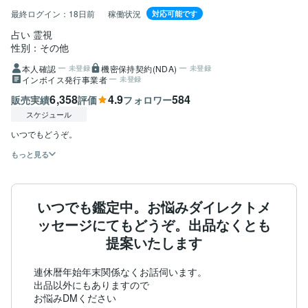
最終ログイン：
18日前
稼働状況
対応可能です
占い 霊視
性別：その他
本人確認
機密保持契約(NDA)
未登録
未登録
インボイス発行事業者
未登録
6,358
4.9
584
販売実績
評価
フォロワー
スケジュール
もっと見る
いつでも鑑定中。お悩みダイレクトメ
ッセージにてもどうぞ。出品なくとも
提案いたします
連休暦年始年末関係なくお話伺います。

出品以外にもありますので
