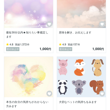
最短30分以内★知りたい事鑑定し
意味を解き、お伝えします
ます
4.8
1,572
4.9
157
実績
件
実績
件
1,000
1,000
円
円
受付休止中
受付休止中
本当の自分の気持ちがわからない
大切なペットの気持ちをみます
方みます