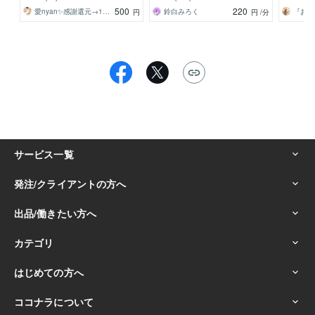
E
ぶ方法お伝えします
目標・金
500
220
愛nyan✨感謝還元→15日まで✨
鈴白みろく
円
円
/分