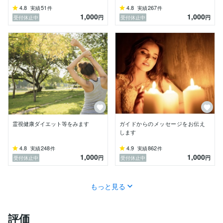
4.8
51
4.8
267
実績
件
実績
件
1,000
1,000
円
円
受付休止中
受付休止中
霊視健康ダイエット等をみます
ガイドからのメッセージをお伝え
します
4.8
248
4.9
862
実績
件
実績
件
1,000
1,000
円
円
受付休止中
受付休止中
もっと見る
評価