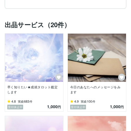
出品サービス（20件）
早く知りたい★成就タロット鑑定
今日のあなたへのメッセージをみ
します
ます
4.8
683
4.9
100
実績
件
実績
件
1,000
1,000
円
円
受付休止中
受付休止中