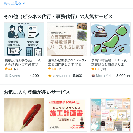
もっと見る
その他（ビジネス代行・事務代行）の人気サービス
機械設備工事の設計、積
屋根外壁塗装の3Dパース•
貿易18年経験！ L/C・英
算を請負います 給排水、
立面図作成します 平面図
文書類など相談承ります
空調設備の設計や積算業
から！パース作成、建築
～初めてでも安心、輸出
5.0
(7)
5.0
(413)
5.0
(23)
務を請負います
数量算出！6点セット
現場で培った知識で全般
4,000
5,000
3,000
サポート～
Etoile55
みかん11111
Marine学社
円
円
円
お気に入り登録が多いサービス