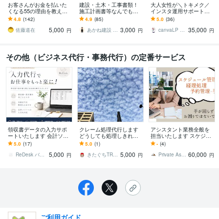
お客さんがお金を払いた
建設・土木・工事書類！
大人女性が＼トキメク／
くなる55の理由を教えま
施工計画書等なんでもし
インスタ運用サポートま
す 『自分がどうすれば人
ます 【総販売200件】・
す 【プラチナ認定】編集
4.8
(142)
4.9
(85)
5.0
(36)
の役にたてるのかわから
施工計画書・竣工書類・
可能なテンプレもプレゼ
5,000
3,000
35,000
ない』ときに
事務・雑務など！
ント★
佐藤道在
あかね建設 AKANEoffice
canvaLP ･ HP┊︎mimo39
円
円
円
その他（ビジネス代行・事務代行）の定番サービス
領収書データの入力サポ
クレーム処理代行します
アシスタント業務全般を
ートいたします 会計ソフ
どうしても処理しきれな
担当いたします スケジュ
ト入力サポート（入力作
いクレームに！
ール調整/管理・連絡取
5.0
(17)
5.0
(1)
-
(4)
業のみ対応）
次・データ処理・コーデ
5,000
5,000
60,000
ィング等
ReDesk バックオフィスサポート
きたぐちTRYOUTplus
Private Assistant
円
円
円
ご利用ガイド