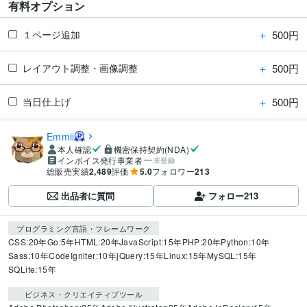
有料オプション
＋
500円
１ページ追加
＋
500円
レイアウト調整・画像調整
＋
500円
当日仕上げ
Emmii
本人確認
機密保持契約(NDA)
インボイス発行事業者
未登録
総販売実績
2,489
評価
5.0
フォロワー
213
出品者に質問
フォロー
213
プログラミング言語・フレームワーク
CSS:20年
Go:5年
HTML:20年
JavaScript:15年
PHP:20年
Python:10年
Sass:10年
CodeIgniter:10年
jQuery:15年
Linux:15年
MySQL:15年
SQLite:15年
ビジネス・クリエイティブツール