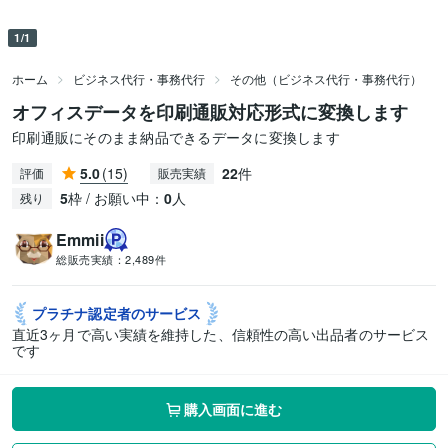
1/1
ホーム
ビジネス代行・事務代行
その他（ビジネス代行・事務代行）
オフィスデータを印刷通販対応形式に変換します
印刷通販にそのまま納品できるデータに変換します
5.0
(15)
22
件
評価
販売実績
5
枠 / お願い中：
0
人
残り
Emmii
総販売実績：
2,489件
プラチナ認定者の
サービス
直近3ヶ月で高い実績を維持した、信頼性の高い出品者のサービス
です
購入画面に進む