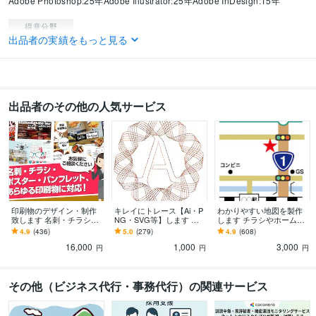
Adobe Photoshop:25年
Adobe Illustrator:25年
Adobe InDesign:15年
得意分野
出品者の実績をもっと見る
デザイン制作
デザイン及びDTP作業
印刷
デザイン
IT相談・システム開発
WEBプログラミング
出品者のその他の人気サービス
印刷物のデザイン・制作
キレイにトレース【Ai・P
わかりやすい地図を製作
致します 名刺・チラシ・
NG・SVG等】します 名
します チラシやホームペ
ポスター・パンフレッ
刺・チラシ・ポスターで
ージに掲載する簡単な地
4.9
(436)
5.0
(279)
4.9
(608)
ト、あらゆる印刷物に対
拡大・縮小しても綺麗
図が欲しい時
16,000
1,000
3,000
応
円
円
円
その他（ビジネス代行・事務代行）の関連サービス