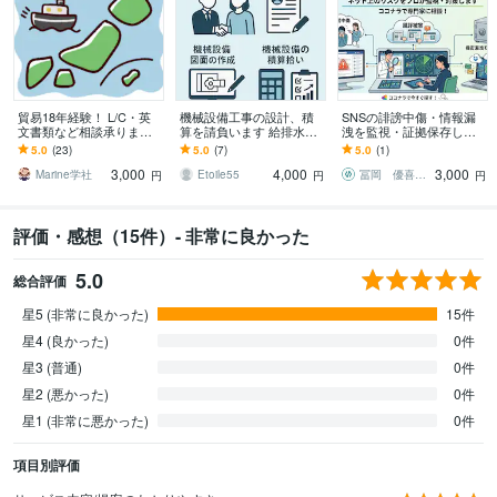
貿易18年経験！ L/C・英
機械設備工事の設計、積
SNSの誹謗中傷・情報漏
文書類など相談承ります
算を請負います 給排水、
洩を監視・証拠保存しま
～初めてでも安心、輸出
空調設備の設計や積算業
す リスクを3段階で早期検
5.0
(23)
5.0
(7)
5.0
(1)
現場で培った知識で全般
務を請負います
知・証拠保存します！分
3,000
4,000
3,000
サポート～
析や対策案も！
Marine学社
Etoile55
冨岡 優喜（トミークリエイト代表）
円
円
円
評価・感想（15件）- 非常に良かった
5.0
総合評価
星5 (非常に良かった)
15件
星4 (良かった)
0件
星3 (普通)
0件
星2 (悪かった)
0件
星1 (非常に悪かった)
0件
項目別評価