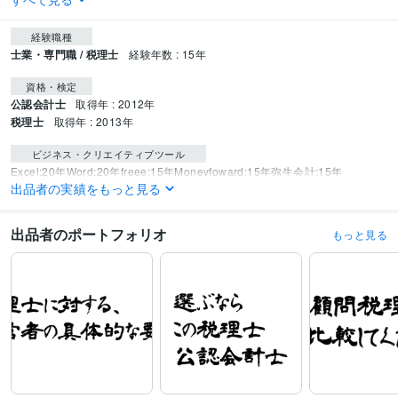
経験職種
士業・専門職 / 税理士
経験年数 : 15年
資格・検定
公認会計士
取得年 : 2012年
税理士
取得年 : 2013年
ビジネス・クリエイティブツール
Excel:20年
Word:20年
freee:15年
Moneyfoward:15年
弥生会計:15年
出品者の実績をもっと見る
得意分野
ビジネス代行・事務代行
本物の公認会計士・税理士による超節税対策
出品者のポートフォリオ
もっと見る
経営 税金 資金繰
節税 税金
公認会計士 税理士
税理士法人
節税対策
税金対策
医療法人
歯科
セカンドオピニオン
経営者
資産運用・副業の相談
ホンモノによる確定申告直前「超」節税対策
M&A
のお手伝いをいたします。
M&Aのお手伝い