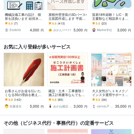
機械設備工事の設計、積
屋根外壁塗装の3Dパース•
貿易18年経験！ L/C・英
算を請負います 給排水、
立面図作成します 平面図
文書類など相談承ります
空調設備の設計や積算業
から！パース作成、建築
～初めてでも安心、輸出
5.0
(7)
5.0
(413)
5.0
(23)
務を請負います
数量算出！6点セット
現場で培った知識で全般
4,000
5,000
3,000
サポート～
Etoile55
みかん11111
Marine学社
円
円
円
お気に入り登録が多いサービス
お客さんがお金を払いた
建設・土木・工事書類！
大人女性が＼トキメク／
くなる55の理由を教えま
施工計画書等なんでもし
インスタ運用サポートま
す 『自分がどうすれば人
ます 【総販売200件】・
す 【プラチナ認定】編集
4.8
(142)
4.9
(85)
5.0
(36)
の役にたてるのかわから
施工計画書・竣工書類・
可能なテンプレもプレゼ
5,000
3,000
35,000
ない』ときに
事務・雑務など！
ント★
佐藤道在
あかね建設 AKANEoffice
canvaLP ･ HP┊︎mimo39
円
円
円
その他（ビジネス代行・事務代行）の定番サービス