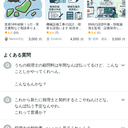
貿易18年経験！ L/C・英
機械設備工事の設計、積
SNSの誹謗中傷・情報漏
文書類など相談承ります
算を請負います 給排水、
洩を監視・証拠保存しま
～初めてでも安心、輸出
空調設備の設計や積算業
す リスクを3段階で早期検
5.0
(23)
5.0
(7)
5.0
(1)
現場で培った知識で全般
務を請負います
知・証拠保存します！分
3,000
4,000
3,000
サポート～
析や対策案も！
Marine学社
Etoile55
冨岡 優喜（トミークリエイト代表）
円
円
円
よくある質問
うちの税理士の顧問料は年間なんぼ払ってるけど、こんな
ことしかやってくれへん。

こんなもんかな？
これから新たに税理士と契約するとこやねんけどな。

なんぼ払う予定なんやわ。

これって普通か？
税理士の契約書、いっぺん見てくれへん？