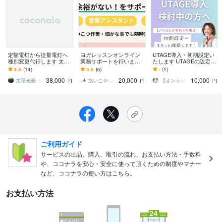
定額電灯から従量電灯へ
ヨガレッスンオンライン
UTAGE導入・初期設定い
種別変更代行します 太陽
業務サポートを行います
たします UTAGEの設定に
光発電所 【東北電力管
オンラインでの事務代
不安があるあなたへ
4.5
(14)
5.0
(6)
-
(1)
内限定】 費用削減 従
行・サポートお任せくだ
38,000
20,000
10,000
量電灯
さい
太陽光発電所・申請から工事まで全てお任せ
あいこ＠事務代行・営業アシスタント
【オンライン秘書・UTAGE構築】なつみ
円
円
円
ご利用ガイド
サービスの出品、購入、取引の流れ、お支払い方法・手数料
や、ココナラを安心・安全に使って頂くための制度やマナー
など、ココナラの使い方はこちら。
お支払い方法