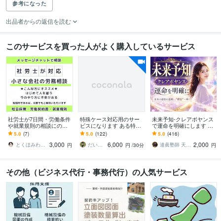
参考になった
出品者からの返信を読む
このサービスを買った人がよく購入しているサービス
社労士が7日間・労働条件
特殊ケース対応用のサー
未来予知-クレアボヤンス
や就業規則の相談にのり
ビスになります ある特殊
で運命を明確にします 未
ます はじめての雇用で不
な場合だけ「購入可能」
来の道筋を透視し、“確
5.0
(7)
5.0
(122)
5.0
(416)
安な方、就業規則を作る
です…m(_ _)m
信”へと導く未来予知リー
3,000
6,000
2,000
かお悩みの方 歓迎
ディング
とくほみわ 人事歴20年以上の社労士
だい先生 ➡︎ ギフテッド（IQ142）
達眞塾師 天照 風龍
円
円
/30分
円
その他（ビジネス代行・事務代行）の人気サービス