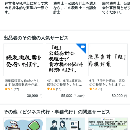
経営者が税理士に対して求
税理士・公認会計士を選ぶ
顧問税理士、公
める具体的な要望の一部で
なら、この税理士・公認会
会計事務所とぜ
す。
計士
てください。
出品者のその他の人気サービス
源泉徴収票を作成いたし
4月、5月、6月決算直前、
6月、7月申告直前、節税
ます 源泉徴収票を作成
節税のご提案をいたしま
のご提案をいたします 決
し、メッセージにて添付
す 旬なネタあり？？節税
算直前、貴方様専用の具
5.0
(77)
4.9
(35)
5.0
(1)
させていただきます。
公認会計士による節税の
体的な節税のご提案いた
30,000
55,000
80,000
ご提案いたします。
します。
円
円
/60分
円
その他（ビジネス代行・事務代行）の関連サービス