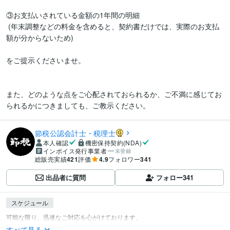
③お支払いされている金額の1年間の明細

 (年末調整などの料金を含めると、契約書だけでは、実際のお支払
額が分からないため)

をご提示くださいませ。

また、どのような点をご心配されておられるか、ご不満に感じてお
られるかにつきましても、ご教示ください。
節税公認会計士・税理士
本人確認
機密保持契約(NDA)
インボイス発行事業者
未登録
総販売実績
421
評価
4.9
フォロワー
341
出品者に質問
フォロー
341
スケジュール
すべて見る