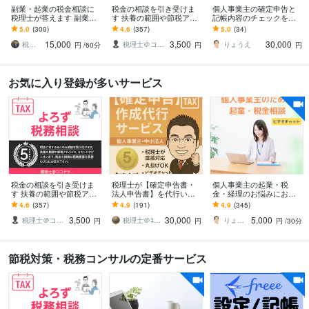
副業・起業の税金相談に
税金の相談を引き受けま
個人事業主の確定申告と
税理士が答えます 副業・
す 扶養の範囲や節税アド
記帳内容のチェックをし
フリーランスの税金の疑
バイス、セカンドオピニ
ます 確定申告、記帳、税
5.0
(300)
4.6
(357)
5.0
(34)
問にお答えします
オンまで
務調査への対応に不安の
15,000
3,500
30,000
ある方へ
税理士 宮川真一
税理士＠ココナラ
りょうえ
円
/60分
円
円
お気に入り登録が多いサービス
税金の相談を引き受けま
税理士が【確定申告書・
個人事業主の起業・税
す 扶養の範囲や節税アド
法人申告書】を代行いた
金・経理のお悩みにお答
バイス、セカンドオピニ
します 「売上1,000万円以
えします ビデオチャット
4.6
(357)
4.9
(191)
4.9
(345)
オンまで
下」の個人事業主の方！
で起業アドバイザーの税
3,500
30,000
5,000
実績1,500件
理士に相談できます
税理士＠ココナラ
税理士＠ｺｺﾅﾗ
りょうえ
円
円
円
/30分
節税対策・税務コンサルの定番サービス