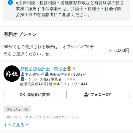
※法律相談・税務相談・各種書類作成など有資格者の独占
業務に該当する個別案件は、弁護士・税理士・社会保険
労務士等の有資格者にご相談ください。
有料オプション
90分間をご選択される場合は、オプションで5千
＋
5,000円
円をご選択くださいませ。
節税公認会計士・税理士
本人確認
機密保持契約(NDA)
インボイス発行事業者
未登録
総販売実績
421
評価
4.9
フォロワー
341
出品者に質問
フォロー
341
スケジュール
すべて見る