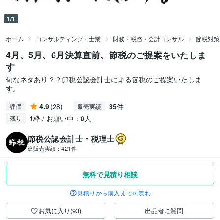
1/1
ホーム
コンサルティング・士業
財務・税務・会計コンサル
節税対策
4月、5月、6月決算直前、節税のご提案をいたしま
す
旬なネタあり？？節税公認会計士による節税のご提案いたしま
す。
4.9
(28)
35
件
評価
販売実績
1
枠 / お願い中：
0
人
残り
節税公認会計士・税理士
総販売実績：
421件
無料で見積り相談
見積りから購入までの流れ
お気に入り(93)
出品者に質問