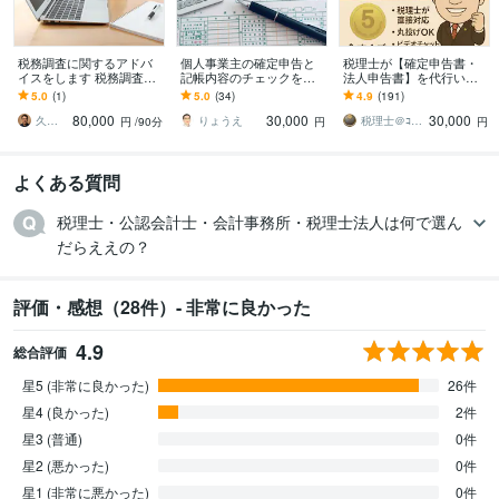
税務調査に関するアドバ
個人事業主の確定申告と
税理士が【確定申告書・
イスをします 税務調査に
記帳内容のチェックをし
法人申告書】を代行いた
なった・税務調査の連絡
ます 確定申告、記帳、税
します 「売上1,000万円以
5.0
(1)
5.0
(34)
4.9
(191)
が来たら相談してくださ
務調査への対応に不安の
下」の個人事業主の方！
80,000
30,000
30,000
い
ある方へ
実績1,500件
久川 秀則
りょうえ
税理士＠ｺｺﾅﾗ
円
/90分
円
円
よくある質問
税理士・公認会計士・会計事務所・税理士法人は何で選ん
だらええの？
評価・感想（28件）- 非常に良かった
4.9
総合評価
星5 (非常に良かった)
26件
星4 (良かった)
2件
星3 (普通)
0件
星2 (悪かった)
0件
星1 (非常に悪かった)
0件