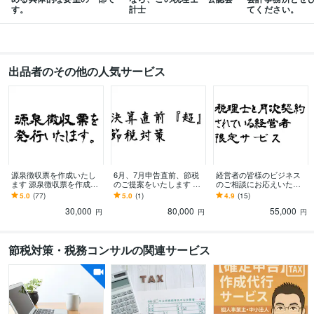
す。
計士
てください。
出品者のその他の人気サービス
源泉徴収票を作成いたし
6月、7月申告直前、節税
経営者の皆様のビジネス
ます 源泉徴収票を作成
のご提案をいたします 決
のご相談にお応えいたし
し、メッセージにて添付
算直前、貴方様専用の具
ます 節税、資金繰り、役
5.0
(77)
5.0
(1)
4.9
(15)
させていただきます。
体的な節税のご提案いた
員報酬、保険、ビジネス
30,000
80,000
55,000
します。
のご相談、賜ります。
円
円
円
節税対策・税務コンサルの関連サービス