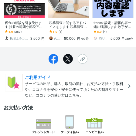
税金の相談を引き受けま
税務調査に関するアドバ
freeeの設定・記帳内容一
す 扶養の範囲や節税アド
イスをします 税務調査に
緒に確認します 数字が合
バイス、セカンドオピニ
なった・税務調査の連絡
わない・・・エラーが出
4.6
(357)
5.0
(1)
5.0
(4)
オンまで
が来たら相談してくださ
る・・・画面共有で確認
3,500
80,000
5,000
い
します！
税理士＠ココナラ
久川 秀則
TSUNAGUクリエイターベース
円
円
/90分
円
/30分
ご利用ガイド
サービスの出品、購入、取引の流れ、お支払い方法・手数料
や、ココナラを安心・安全に使って頂くための制度やマナー
など、ココナラの使い方はこちら。
お支払い方法