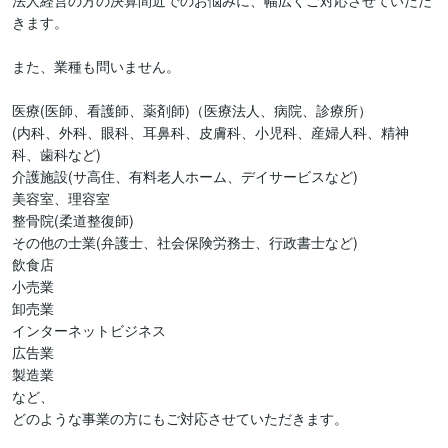
法人経営の方の決算間近でのお悩みに、幅広くご対応させていただ
きます。

また、業種も問いません。

医療(医師、看護師、薬剤師)（医療法人、病院、診療所）

(内科、外科、眼科、耳鼻科、皮膚科、小児科、産婦人科、精神
科、歯科など)

介護施設(サ高住、有料老人ホーム、デイサービスなど)

美容室、理容室

整骨院(柔道整復師)

その他の士業(弁護士、社会保険労務士、行政書士など)

飲食店

小売業

卸売業

インターネットビジネス

広告業

製造業

など、

どのような事業の方にもご対応させていただきます。
