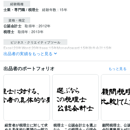
経験職種
士業・専門職 / 税理士
経験年数 : 15年
資格・検定
公認会計士
取得年 : 2012年
税理士
取得年 : 2013年
ビジネス・クリエイティブツール
Excel:20年
Word:20年
freee:15年
Moneyfoward:15年
弥生会計:15年
出品者の実績をもっと見る
得意分野
ビジネス代行・事務代行
本物の公認会計士・税理士による超節税対策
出品者のポートフォリオ
もっと見る
経営 税金 資金繰
節税 税金
公認会計士 税理士
税理士法人
節税対策
税金対策
医療法人
歯科
セカンドオピニオン
経営者
資産運用・副業の相談
ホンモノによる確定申告直前「超」節税対策
M&A
のお手伝いをいたします。
M&Aのお手伝い
経営者が税理士に対して求
税理士・公認会計士を選ぶ
顧問税理士、公
める具体的な要望の一部で
なら、この税理士・公認会
会計事務所とぜ