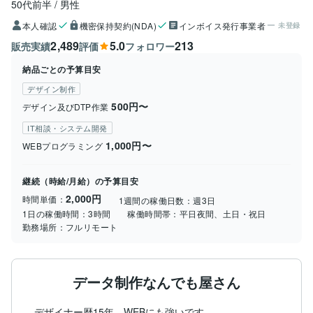
50代前半
男性
本人確認
機密保持契約(NDA)
インボイス発行事業者
未登録
2,489
5.0
213
販売実績
評価
フォロワー
納品ごとの予算目安
デザイン制作
500円〜
デザイン及びDTP作業
IT相談・システム開発
1,000円〜
WEBプログラミング
継続（時給/月給）の予算目安
2,000円
時間単価：
1週間の稼働日数：
週3日
1日の稼働時間：
3時間
稼働時間帯：
平日夜間、土日・祝日
勤務場所：
フルリモート
データ制作なんでも屋さん
デザイナー歴15年。WEBにも強いです。
