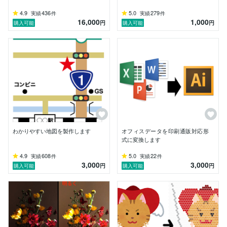
4.9
436
5.0
279
実績
件
実績
件
16,000
1,000
円
円
購入可能
購入可能
わかりやすい地図を製作します
オフィスデータを印刷通販対応形
式に変換します
4.9
608
5.0
22
実績
件
実績
件
3,000
3,000
円
円
購入可能
購入可能