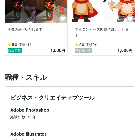
画像の修正いたします
アイロンビーズ図案作成いたしま
す
5.0
41
5.0
2
実績
件
実績
件
1,000
1,000
円
円
購入可能
受付休止中
職種・スキル
ビジネス・クリエイティブツール
Adobe Photoshop
経験年数
:
25年
Adobe Illustrator