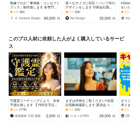
熟練プロが『事例集・コンセプト
様々なサイズに対応！パンフ等の
InDes
ブック』制作致します 各専門分
デザインをします 印刷会社勤務
をいたし
野の実務歴12年～21年のデザイ
デザイナーが、デザインから入稿
ら組版ま
4.9
(36)
5.0
(28)
5.0
(22
ナーメンバーがご対応
データまで作ります
下さい
85,000
35,000
Ｒ Creative Design
Rei Design
bizarr
円
円
このプロ人材に依頼した人がよく購入しているサービ
ス
守護霊リーディングにより、未来
まずは作例をご覧ください!!全国
オリジナ
予測を致します 【1500文字以
出張動画撮影します 講演会.イベ
承ります
上】霊視で心の不安を開放、未来
ント.発表会.ＰＲ動画もお任せ下
品を制作
5.0
(778)
5.0
(33)
5.0
(2)
洞察
さい！
2,000
29,000
達眞塾師 天照 風龍
スタジオONO
DESIG
円
円