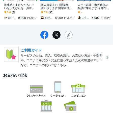
達成感！まだなんもして
個人事業主の《開業相
人生・起業・海外移住の
いないあなたを一歩進ま
談》承ります 開業直後の
相談に乗ります 海外20年
せます ☆おうちでお仕事
方、今から開業される方
以上の経験をもとに実践
5.0
(2)
5.0
(33)
-
するための「1タスク達
はぜひ！スタートから順
的に助言します
9,000
8,000
5,000
成」ワークショップ
調に！
DTP SUGAWARA
税理士ひなた
人生アップグレード相談室
円
/90分
円
/30分
円
/60分
ご利用ガイド
サービスの出品、購入、取引の流れ、お支払い方法・手数料
や、ココナラを安心・安全に使って頂くための制度やマナー
など、ココナラの使い方はこちら。
お支払い方法