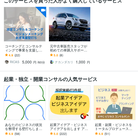
このサービスを買った人がよく購入しているサービス
コーチングとコンサルテ
元中古車販売スタッフが
ィングで事業を支援しま
初めての車購入サポート
す 経営の核となるパーパ
します 車が欲しい、けど
4.9
(22)
5.0
(8)
ス、ビジョン、ミッショ
何を選べばいいのか分か
5,000
1,000
ン、バリューの構築
らない方必見です！
RICAS
ナカンダカリ
円
/60分
円
起業・独立・開業コンサルの人気サービス
あなたのビジネスの状況
起業アイデア・ビジネス
起業・副業・ビジネスを
を整理する壁打ちします
アイデアを出します アイ
トータルプロデュースし
ディスカッション相手と
デアに困った方向け。ビ
ます 経験豊富コンサルが
4.9
(58)
5.0
(222)
4.9
(51)
して相談に乗ります
ジネスアイデア出しまく
強みを活かしたビジネス