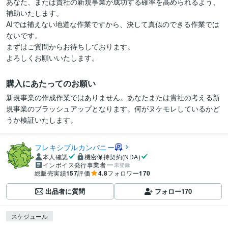
あなた、または貴社の新規事業が成功する確率を高められるよう、
補助いたします。

AIでは補えない地道な作業ですから、決して真似のできる作業では
ないです。

まずはご質問からお待ちしております。

よろしくお願いいたします。
購入にあたってのお願い
新規事業の作成作業ではありません。あなたまたは貴社の考える新
規事業のブラッシュアップとなります。何がヌケモレしているかど
うか検証いたします。
フレキシブルカンパニー
本人確認
機密保持契約(NDA)
インボイス発行事業者
未登録
総販売実績
157
評価
4.8
フォロワー
170
出品者に質問
フォロー
170
スケジュール