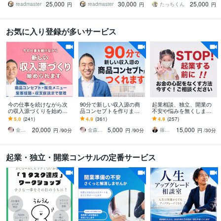
25,000
30,000
25,000
り！
設計から集客まで伴走
readmaster
readmaster
たっちくん
円
円
円
お気に入り登録が多いサービス
今の仕事を続けながら次
90分で新しい収入源の商
起業相談、独立、開業の
の収入源づくりを始めら
品コンセプトを作ります
不安や悩みを無くします 1
れます 独自ポジションづ
弱み×強みで競合と比較さ
8の質問で悩みに回答。希
5.0
(241)
4.9
(361)
4.9
(257)
くりからメニュー・集客
れない独自ポジションを
望者には15分ビデオチャ
20,000
5,000
15,000
経路・収支仮説まで整理
整理します
ットOK！
金森正治
金森正治
篠田圭三
円
/90分
円
/90分
円
/30分
起業・独立・開業コンサルの定番サービス