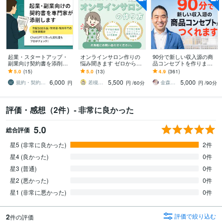
起業・スタートアップ・
オンラインサロン作りの
90分で新しい収入源の商
副業向け契約書を添削し
悩み聞きます ゼロから始
品コンセプトを作ります
ます 契約書専門の法務事
めるサロン相談、歓迎！
弱み×強みで競合と比較さ
5.0
(15)
5.0
(13)
4.9
(361)
務所が起業時に必要な契
れない独自ポジションを
6,000
5,500
5,000
約書を安心サポート！
整理します
規約・契約書の専門家 みやはら法務事務所
若槻けいこ
金森正治
円
円
/60分
円
/90分
評価・感想（2件）- 非常に良かった
5.0
総合評価
星5 (非常に良かった)
2件
星4 (良かった)
0件
星3 (普通)
0件
星2 (悪かった)
0件
星1 (非常に悪かった)
0件
2
評価で絞り込む
件の評価