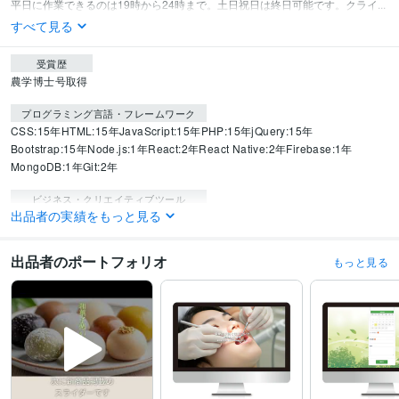
平日に作業できるのは19時から24時まで。土日祝日は終日可能です。クライ...
すべて見る
受賞歴
農学博士号取得
プログラミング言語・フレームワーク
CSS:15年
HTML:15年
JavaScript:15年
PHP:15年
jQuery:15年
Bootstrap:15年
Node.js:1年
React:2年
React Native:2年
Firebase:1年
MongoDB:1年
Git:2年
ビジネス・クリエイティブツール
出品者の実績をもっと見る
Wix:5年
WordPress:15年
Excel:20年
PowerPoint:20年
Word:20年
STORES:3年
Google Analytics:20年
Google Search Console:20年
Adobe Photoshop:15年
Adobe Premiere Pro:10年
Adobe Illustrator:15年
出品者のポートフォリオ
もっと見る
Adobe After Effects:10年
ChatGPT:5年
Adobe Firefly:3年
DaVinci Resolve:5年
Figma:5年
得意分野
Web制作・HP作成・EC構築
WPプラグインなしでの多機能サイト
検索機
能で店舗メニュー検索ができるHP
WEBライティング
UXデザイン
動画編集
コーディング
１から作り上げる
WordPress化
プラグインなし
不動産
飲食店舗
高品質