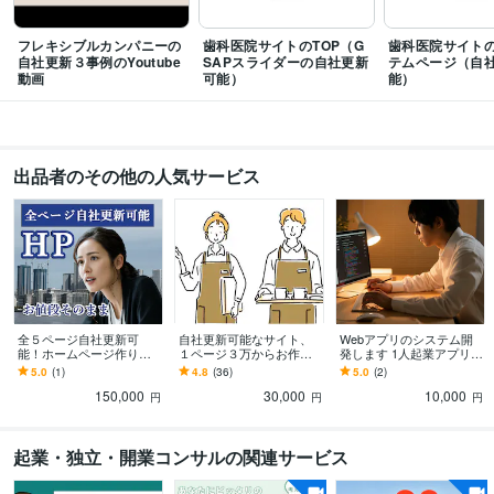
オンラインレッスン・習い事
WPプラグインなしのスキル販売
ココナラサービス
お客様目線
プラグインなし
多機能サイト
ホームページ
レッスン
フレキシブルカンパニーの
歯科医院サイトのTOP（G
歯科医院サイト
自社更新３事例のYoutube
SAPスライダーの自社更新
テムページ（自
動画
可能）
能）
語学力
英語
日常会話レベル
出品者のその他の人気サービス
全５ページ自社更新可
自社更新可能なサイト、
Webアプリのシステム開
能！ホームページ作りま
１ページ３万からお作り
発します 1人起業アプリ/
す お値段そのままで、値
します AIに対する上位表
恋愛相談アプリ/AIによる
5.0
(1)
4.8
(36)
5.0
(2)
上げしません！ブログ１
示対策も講じます
MTG議論アプリ
150,000
30,000
10,000
つ付、８０件の実績
円
円
円
起業・独立・開業コンサルの関連サービス