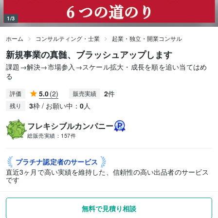
1/3
ホーム
コンサルティング・士業
起業・独立・開業コンサル
新規事業の真髄、ブラッシュアップします
課題→解決→市場参入→スケール拡大・成長を順を追い当てはめ
る
5.0
(2)
2
件
評価
販売実績
3
枠 / お願い中：
0
人
残り
フレキシブルカンパニー
総販売実績：
157件
プラチナ認定者の
サービス
直近3ヶ月で高い実績を維持した、信頼性の高い出品者のサービス
です
無料で見積り相談