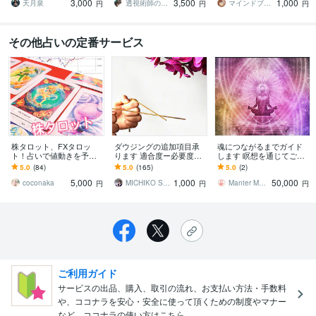
3,000
3,500
1,000
ための行動を鑑定
と感じている方へ
天月泉
透視術師のアリナ
マインドブロックバスター颯（soul）
円
円
円
その他占いの定番サービス
株タロット、FXタロッ
ダウジングの追加項目承
魂につながるまでガイド
ト！占いで値動きを予想
ります 適合度ー必要度な
します 瞑想を通じてご自
します 株価や日経平均、
ど追加でチェックが必要
身を深く内観する【魂に
5.0
(84)
5.0
(165)
5.0
(2)
ドル円等為替の値動きを
な方
つながるセッション】
5,000
1,000
50,000
タロットで占います！
coconaka
MICHIKO SCHNECK
Manter Myes
円
円
円
ご利用ガイド
サービスの出品、購入、取引の流れ、お支払い方法・手数料
や、ココナラを安心・安全に使って頂くための制度やマナー
など、ココナラの使い方はこちら。