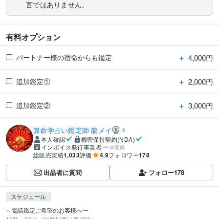
言ではありません。
有料オプション
＋
4,000円
パートナー様の宿命からも鑑定
＋
2,000円
追加鑑定①
＋
3,000円
追加鑑定②
算命学占い鑑定師 龍メイ
本人確認
機密保持契約(NDA)
インボイス発行事業者
未登録
総販売実績
1,033
評価
4.9
フォロワー
178
出品者に質問
フォロー
178
スケジュール
～電話鑑定ご希望のお客様へ〜
