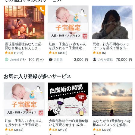
霊視霊感霊聴あなたに必
妊娠・子宝占い 赤ちゃん
死者、行方不明者のメッ
要な言葉をお伝えします
を授かれる？子宝鑑定し
セージを霊視で引き出し
〜〜例えばふとこの場所
ます 子供を授かるか、授
ます 探偵に頼む前に。実
5.0
(1285)
4.9
(3612)
4.0
(5)
がリアルなのかわからな
かる時期、性別、授かる
績多数、特殊な霊視鑑定
100
3,000
70,000
くなる瞬間に〜〜
ための行動を鑑定
となります。
piment ﾋﾟﾓﾝ
天月泉
のりか霊視
円
/分
円
円
お気に入り登録が多いサービス
妊娠・子宝占い 赤ちゃん
少数部族秘伝の白魔術✿願
あなたが今1番解除すべき
を授かれる？子宝鑑定し
いを実現させます 成功率8
根本のブロックを解除し
ます 子供を授かるか、授
0%☆願いを実現します✿
ます とにかく現状を変え
4.9
(3612)
5.0
(2421)
5.0
(3036)
かる時期、性別、授かる
たい方、上手くいかない