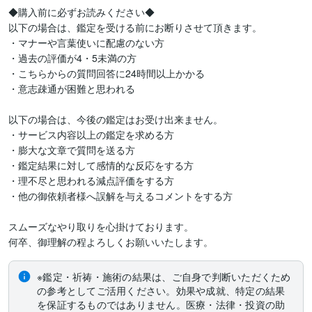
◆購入前に必ずお読みください◆

以下の場合は、鑑定を受ける前にお断りさせて頂きます。

・マナーや言葉使いに配慮のない方

・過去の評価が4・5未満の方

・こちらからの質問回答に24時間以上かかる

・意志疎通が困難と思われる

以下の場合は、今後の鑑定はお受け出来ません。

・サービス内容以上の鑑定を求める方

・膨大な文章で質問を送る方

・鑑定結果に対して感情的な反応をする方

・理不尽と思われる減点評価をする方

・他の御依頼者様へ誤解を与えるコメントをする方

スムーズなやり取りを心掛けております。

何卒、御理解の程よろしくお願いいたします。
※鑑定・祈祷・施術の結果は、ご自身で判断いただくため
の参考としてご活用ください。効果や成就、特定の結果
を保証するものではありません。医療・法律・投資の助