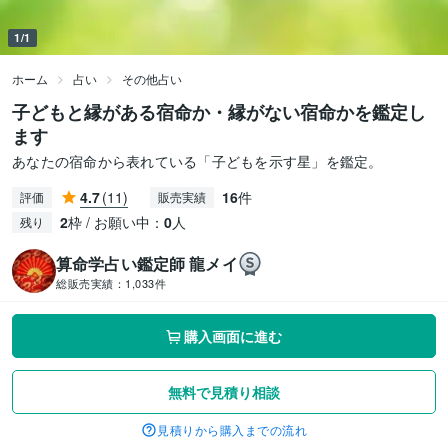
1/1
ホーム
占い
その他占い
子どもと縁がある宿命か・縁がない宿命かを鑑定し
ます
あなたの宿命から表れている「子どもを示す星」を鑑定。
4.7
(11)
16
件
評価
販売実績
2
枠 / お願い中：
0
人
残り
算命学占い鑑定師 龍メイ
総販売実績：
1,033件
購入画面に進む
無料で見積り相談
見積りから購入までの流れ