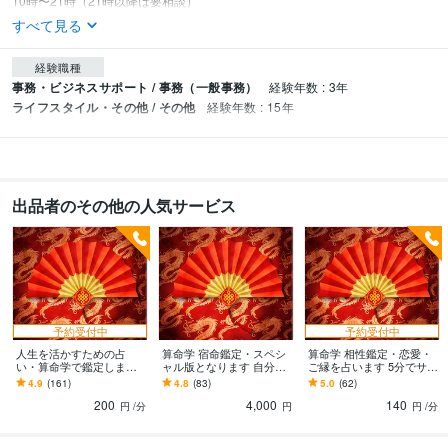
10時〜21時（21時以降は要相談）
すべて見る
経験職種
事務・ビジネスサポート / 事務（一般事務）
経験年数 : 3年
ライフスタイル・その他 / その他
経験年数 : 15年
出品者のその他の人気サービス
予約受付中
予約受付中
人生を活かすための占
算命学 宿命鑑定・スペシ
算命学 相性鑑定・恋愛・
い・算命学で鑑定します
ャル版となります 自分の
ご縁を占います 5分でサク
朱学院にて11年間習得・
宿命に見合う生き方が、
ッと占います。明確ハッ
4.9
(161)
4.8
(83)
5.0
(62)
鑑定歴20年
運勢をしっかりさせるこ
キリ鑑定スタイル⭐️
200
4,000
140
とに
円
/分
円
円
/分