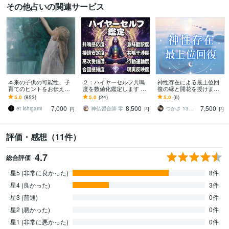
その他占いの関連サービス
本来の子供の可能性、子
２：ハイヤーセルフ共鳴
神性存在による最上位回
育てのヒントをお伝え致
度を数値化鑑定します 高
復の縁と開花を授けます 7
します お子さまの個性と
次のナビゲーターとの接
万5千件中 占いおすすめ1
5.0
(853)
5.0
(24)
5.0
(6)
行動パターンのサインを
続・受信・感知・翻訳・
位 心身の回復 13カ国で評
7,000
8,500
7,500
理解して、最適な育児を
行動化を測定
価
et Ishigami
神仏習合師 零
つかさ 13カ国で評価 8日新出品 予定
円
円
円
評価・感想（11件）
4.7
総合評価
星5 (非常に良かった)
8件
星4 (良かった)
3件
星3 (普通)
0件
星2 (悪かった)
0件
星1 (非常に悪かった)
0件