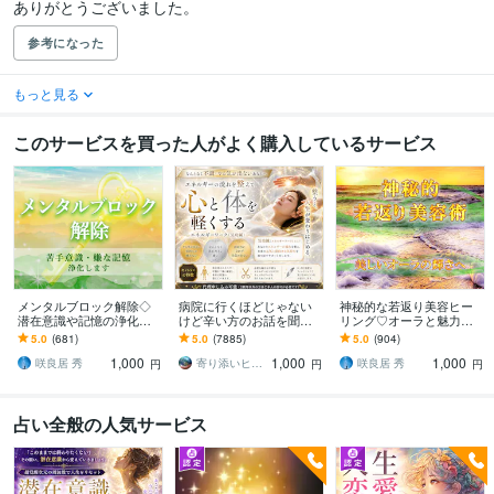
ありがとうございました。
参考になった
もっと見る
このサービスを買った人がよく購入しているサービス
メンタルブロック解除◇
病院に行くほどじゃない
神秘的な若返り美容ヒー
潜在意識や記憶の浄化を
けど辛い方のお話を聞き
リング♡オーラと魅力輝
します ☆苦手意識&思い
ます なんとなく不調が続
きます ☆ミスティカル・
5.0
(681)
5.0
(7885)
5.0
(904)
込み&先入感 / 魂の記憶情
く方へ、やさしく整える
リジュベネーション / 神秘
1,000
1,000
1,000
報の浄化と整理☆
エネルギー調整
美容光の若返り☆
咲良居 秀
寄り添いヒーラー＊haru
咲良居 秀
円
円
円
占い全般の人気サービス