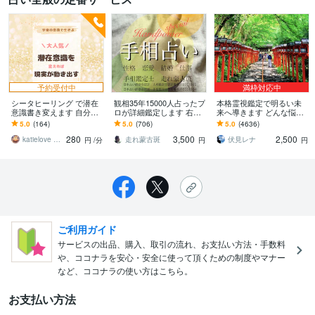
予約受付中
満枠対応中
シータヒーリング で潜在
観相35年15000人占ったプ
本格霊視鑑定で明るい未
意識書き変えます 自分を
ロが詳細鑑定します 右手
来へ導きます どんな悩み
諦めずに奇跡を信じてみ
から性格、金運、仕事
も真の解決へ導く、寄り
5.0
(164)
5.0
(706)
5.0
(4636)
ませんか？ヒーリングプ
運、恋愛運、子宝、健康
添った霊視鑑定。
280
3,500
2,500
レゼント付
運を占います。
katielove healing
走れ蒙古斑
伏見レナ
円
/分
円
円
ご利用ガイド
サービスの出品、購入、取引の流れ、お支払い方法・手数料
や、ココナラを安心・安全に使って頂くための制度やマナー
など、ココナラの使い方はこちら。
お支払い方法