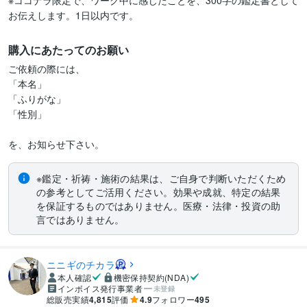
※ココナラ限定で、ワーク中に感じたことを、300字の鑑定書として
お伝えします。1日以内です。
購入にあたってのお願い
ご依頼の際には、

「本名」

「ふりがな」

「性別」

を、お知らせ下さい。
※鑑定・祈祷・施術の結果は、ご自身で判断いただくため
の参考としてご活用ください。効果や成就、特定の結果
を保証するものではありません。医療・法律・投資の助
言ではありません。
ニニギのチカラ
本人確認
機密保持契約(NDA)
インボイス発行事業者
未登録
総販売実績
4,815
評価
4.9
フォロワー
495