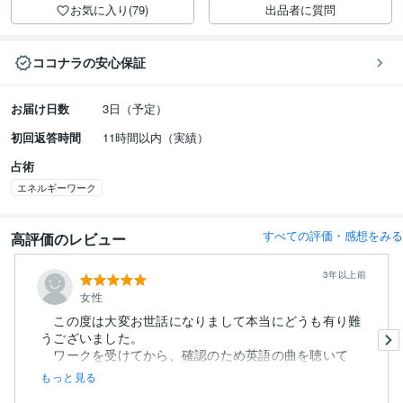
お気に入り(79)
出品者に質問
ココナラの安心保証
お届け日数
3日（予定）
初回返答時間
11時間以内（実績）
占術
エネルギーワーク
すべての評価・感想をみる
高評価のレビュー
3年以上前
女性
この度は大変お世話になりまして本当にどうも有り難
うございました。
ワークを受けてから、確認のため英語の曲を聴いて
み...
もっと見る