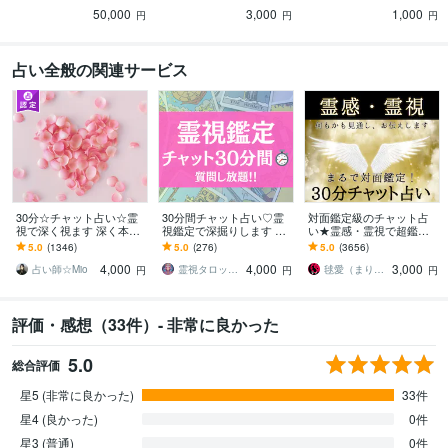
たの速読を極めます。～8
00字鑑定付き）
す。～プチ鑑定つき～
50,000
3,000
1,000
00字鑑定書付き～
円
円
円
占い全般の関連サービス
30分☆チャット占い☆霊
30分間チャット占い♡霊
対面鑑定級のチャット占
視で深く視ます 深く本質
視鑑定で深掘りします 霊
い★霊感・霊視で超鑑定
にアクセス！上げなし幸
視で未来を導きます。こ
します 占いし放題の30
5.0
(1346)
5.0
(276)
5.0
(3656)
せになるためのお手伝い
れからの真実、知りたく
分！どんなことでも全て
4,000
4,000
3,000
をします
ありませんか？
を見通す霊感霊視で解決
占い師☆Mio
霊視タロット占い師＊lumina
毬愛（まりあ）
円
円
円
評価・感想（33件）- 非常に良かった
5.0
総合評価
星5 (非常に良かった)
33件
星4 (良かった)
0件
星3 (普通)
0件