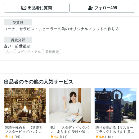
出品者に質問
フォロー
495
受賞歴
コーチ、セラピスト、ヒーラーの為のオリジナルメソッドの作り方
得意分野
占い
前世鑑定
占い
スピリチュアル
前世鑑定
出品者のその他の人気サービス
速読を極める、【速読力
勉） 「スタディビッグバ
誇りを高める【マスター
マスタービッグバン】あ
ン」あります 受験や試験
フラッグ】あります 負け
ります 神を超えた、あな
対策に効果てきめん！（3
たくない！を、かなえま
4.8
(16)
4.9
(161)
5.0
(181)