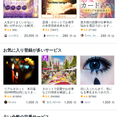
予約受付中
人生がうまくいかない、
霊感・タロットでお相手
貴方様の恋愛や仕事等の
願いが叶わないを解消し
の本音現状未来を深く視
悩みを電話で占います タ
ます 現実を変えるために
ます 恋愛・仕事・家族・
ロットカード、オラクル
4.8
(56)
5.0
(7647)
5.0
(7134)
努力したのに、自力では
人間関係の本質を見抜き
カード、ルノルマンカー
20,000
280
240
もう無理と感じている
スピード解決へ
ドを使用します
心の再生セラピスト YASUKO
techno tango
Tomo_Angel7
円
円
/分
円
/分
お気に入り登録が多いサービス
リアルタロット 本日返
タロットで恋愛やお仕事
目に入ったらきて。気に
信24時間以内になります
などの現状を確認します
なる事生まれつきの力で
❤︎タイトルをご確認くださ
アドバイスもしっかりお
視ます 視ましょう恋愛や
4.9
(41854)
5.0
(54066)
4.9
(9769)
い❤︎
届けしますので安心して
仕事などこの先など
1,000
1,000
1,500
ください♡
Nnatty
蓮見 lilyholic
syuri
円
円
円
占い全般の定番サービス