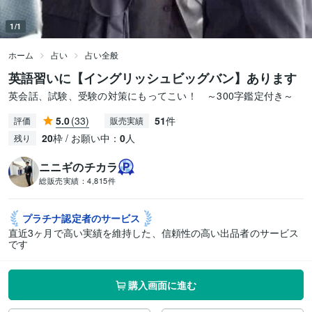
1/1
ホーム
占い
占い全般
英語習いに【イングリッシュビッグバン】あります
英会話、試験、受験の対策にもってこい！ ～300字鑑定付き～
5.0
(33)
51
件
評価
販売実績
20
枠 / お願い中：
0
人
残り
ニニギのチカラ
総販売実績：
4,815件
プラチナ認定者の
サービス
直近3ヶ月で高い実績を維持した、信頼性の高い出品者のサービス
です
購入画面に進む