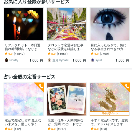
お気に入り登録が多いサービス
リアルタロット 本日返
タロットで恋愛やお仕事
目に入ったらきて。気に
信24時間以内になります
などの現状を確認します
なる事生まれつきの力で
❤︎タイトルをご確認くださ
アドバイスもしっかりお
視ます 視ましょう恋愛や
4.9
(41847)
5.0
(54051)
4.9
(9769)
い❤︎
届けしますので安心して
仕事などこの先など
1,000
1,000
1,500
ください♡
Nnatty
蓮見 lilyholic
syuri
円
円
円
占い全般の定番サービス
予約受付中
電話で鑑定します 見えな
恋愛・仕事・人間関係な
今すぐ電話OKです。霊視
い未来を、優しく導く霊
ど 質問3つカードで占い
で、アドバイスします 相
視鑑定
ます どんなテーマでもO
手の本音・気持ち・仕事•
5.0
(112)
5.0
(1947)
5.0
(123)
K。レビュー多数☆カード
人間関係など気になるこ