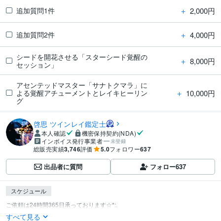
＋
2,000円
追加質問1件
＋
4,000円
追加質問2件
シードを開花させる「スターシード覚醒の
＋
8,000円
セッション」
アセンテッドマスター「サナトクマラ」に
＋
10,000円
よる覚醒アチューメントとレイキヒーリン
グ
啓思 ツインレイ鑑定士
本人確認
機密保持契約(NDA)
インボイス発行事業者
未登録
総販売実績
3,746
評価
5.0
フォロワー
637
出品者に質問
フォロー
637
スケジュール
すべて見る