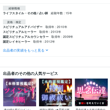
経験職種
ライフスタイル・その他 / 占い師
経験年数 : 15年
資格・検定
スピリチュアルアドバイザー
取得年 : 2010年
スピリチュアルヒーラー
取得年 : 2013年
認定スピリチュアルカウンセラー
取得年 : 2009年
認定レイキヒーラー
取得年 : 2012年
出品者の実績をもっと見る
得意分野
占い
霊視鑑定
思念伝達・潜在意識書き換え
霊視鑑定
ツインレイ
ツインソウル
恋愛
不倫
復縁
思念伝達
潜在意識書き換え
スターシード
アセンション
悩み相談・カウンセリング
不倫・浮気・複雑愛
仕事、転職、家族、人間
出品者のその他の人気サービス
関係、人生
恋愛
失恋
不倫
復縁
仕事
転職
人生
使命
家族
人間関係
魂の縁を視てツインレ
特別お禊祓い★霊視で家
思念伝達と占術で意中の