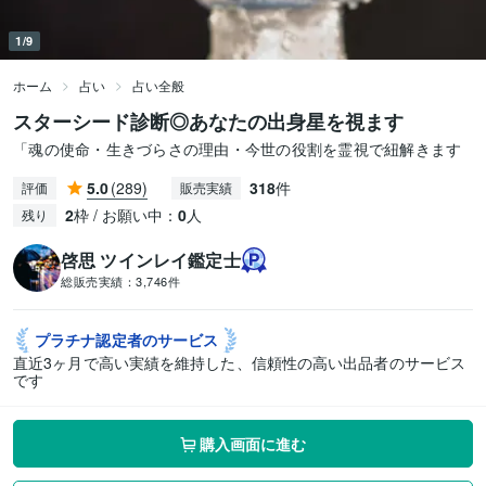
1/9
ホーム
占い
占い全般
スターシード診断◎あなたの出身星を視ます
「魂の使命・生きづらさの理由・今世の役割を霊視で紐解きます
5.0
(289)
318
件
評価
販売実績
2
枠 / お願い中：
0
人
残り
啓思 ツインレイ鑑定士
総販売実績：
3,746件
プラチナ認定者の
サービス
直近3ヶ月で高い実績を維持した、信頼性の高い出品者のサービス
です
購入画面に進む