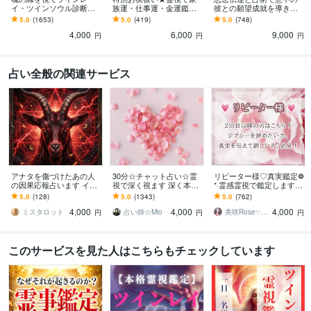
イ・ツインソウル診断を
族運・仕事運・金運鑑定
彼との願望成就を導きま
致します 片思い・音信不
します 転職・適職・職場
す 復縁・片思い・音信不
5.0
(1653)
5.0
(419)
5.0
(748)
通でもOK。魂の縁とお相
の人間関係・家族仲。停
通に。1日1名限定の本格
4,000
6,000
9,000
手の気持ちを視ます
滞の原因を祓います
思念伝達です
円
円
円
占い全般の関連サービス
アナタを傷づけたあの人
30分☆チャット占い☆霊
リピーター様♡真実鑑定❁
の因果応報占います イラ
視で深く視ます 深く本質
*·霊感霊視で鑑定します
イラ解消！気持ちを整理
にアクセス！上げなし幸
アゲ鑑定に惑わされて悩
5.0
(128)
5.0
(1343)
5.0
(762)
したい人向け
せになるためのお手伝い
んでいる方へ❁ .現状を打
4,000
4,000
4,000
をします
破します！
ミスタロット
占い師☆Mio
美咲Rose✨白魔術成就協会✨
円
円
円
このサービスを見た人はこちらもチェックしています