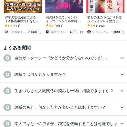
30年の霊視経験による
魂の縁を視てツインレ
彼との魂のつながりを霊
【本格霊事鑑定】を行い
イ・ツインソウル診断を
視でツインレイ鑑定しま
ます 霊現象・家相・家
致します 片思い・音信不
す 気になる彼とつながる
5.0
(416)
5.0
(1653)
5.0
(1852)
系・先祖・土地・人間関
通でもOK。魂の縁とお相
ことができるのか鑑定し
3,000
4,000
1,000
係・悪縁・因縁・厄払い
手の気持ちを視ます
ます
【霊能者】天晴
啓思 ツインレイ鑑定士
ツインレイ縁結び専門鑑定士✢神結シオン✢
円
円
円
よくある質問
自分がスターシードかどうか分からないのですが…。
診断では何が分かりますか？
生きづらさや人間関係の悩みも一緒に相談できますか？
診断のあと、何かした方が良いことはありますか？
本人ではないのですが、鑑定を依頼することは可能でしょ