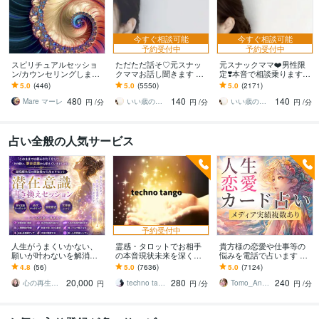
今すぐ相談可能
今すぐ相談可能
予約受付中
予約受付中
スピリチュアルセッショ
ただただ話そ♡元スナッ
元スナックママ❤️男性限
ン/カウンセリングします
クママお話し聞きます ゆ
定❣️本音で相談乗ります
情報空間と繋がり望む現
ったり、癒しの時間を╰(*
私に頼ってみませんか❤️
5.0
(446)
5.0
(5550)
5.0
(2171)
実を創る方向性を導くセ
´︶`*)╯♡
味方になります。
480
140
140
ッションをします
Mare マーレ
いい歳のエリー♡
いい歳のエリー♡
円
/分
円
/分
円
/分
占い全般の人気サービス
予約受付中
人生がうまくいかない、
霊感・タロットでお相手
貴方様の恋愛や仕事等の
願いが叶わないを解消し
の本音現状未来を深く視
悩みを電話で占います タ
ます 現実を変えるために
ます 恋愛・仕事・家族・
ロットカード、オラクル
4.8
(56)
5.0
(7636)
5.0
(7124)
努力したのに、自力では
人間関係の本質を見抜き
カード、ルノルマンカー
20,000
280
240
もう無理と感じている
スピード解決へ
ドを使用します
心の再生セラピスト YASUKO
techno tango
Tomo_Angel7
円
円
/分
円
/分