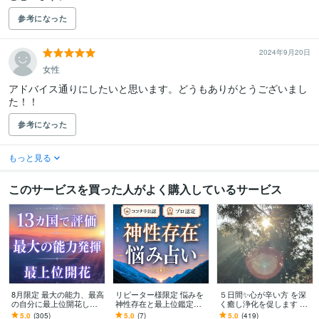
参考になった
2024年9月20日
女性
アドバイス通りにしたいと思います。どうもありがとうございまし
た！！
参考になった
もっと見る
このサービスを買った人がよく購入しているサービス
8月限定 最大の能力、最高
リピーター様限定 悩みを
５日間✨心が辛い方 を深
の自分に最上位開花しま
神性存在と最上位鑑定し
く癒し浄化を促します ✨
す 占いおすすめ1位 最も
ます 占いおすすめ12位
魂を癒す✨スピリット ヒ
5.0
(305)
5.0
(7)
5.0
(419)