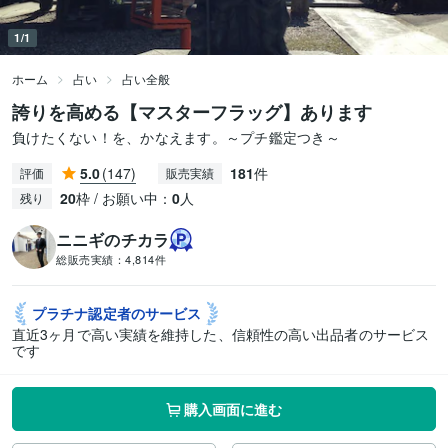
1/1
ホーム
占い
占い全般
誇りを高める【マスターフラッグ】あります
負けたくない！を、かなえます。～プチ鑑定つき～
5.0
(147)
181
件
評価
販売実績
20
枠 / お願い中：
0
人
残り
ニニギのチカラ
総販売実績：
4,814件
プラチナ認定者の
サービス
直近3ヶ月で高い実績を維持した、信頼性の高い出品者のサービス
です
購入画面に進む