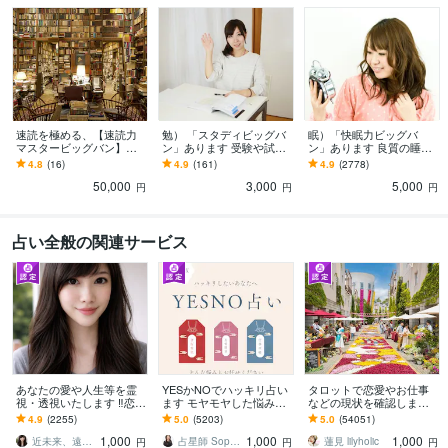
速読を極める、【速読力
勉） 「スタディビッグバ
眠）「快眠力ビッグバ
マスタービッグバン】あ
ン」あります 受験や試験
ン」あります 良質の睡眠
ります 神を超えた、あな
対策に効果てきめん！（3
が得られるようになりま
4.8
(16)
4.9
(161)
4.9
(2778)
たの速読を極めます。～8
00字鑑定付き）
す。【300字鑑定付き】
50,000
3,000
5,000
00字鑑定書付き～
円
円
円
占い全般の関連サービス
あなたの愛や人生等を霊
YESかNOでハッキリ占い
タロットで恋愛やお仕事
視・透視いたします ‼️恋
ます モヤモヤした悩みを
などの現状を確認します
愛、複雑な恋愛、仕事、
ハッキリ答えを出したい
アドバイスもしっかりお
4.9
(2255)
5.0
(5203)
5.0
(54051)
人間関係/上げ下げ鑑定無
方へ
届けしますので安心して
1,000
1,000
1,000
し‼️
ください♡
近未来、遠未来を霊透視！！占い師 紗理奈
占星師 Sophia
蓮見 lilyholic
円
円
円