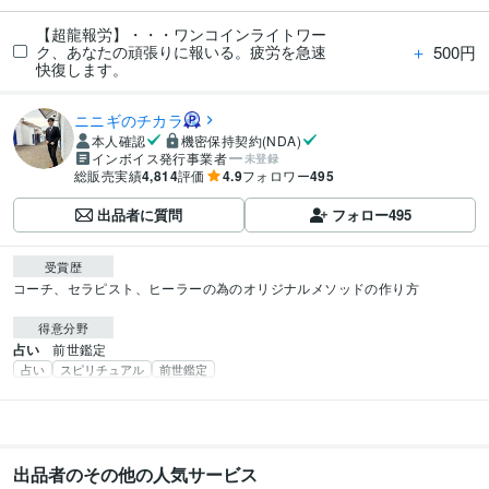
【超龍報労】・・・ワンコインライトワー
＋
500円
ク、あなたの頑張りに報いる。疲労を急速
快復します。
ニニギのチカラ
本人確認
機密保持契約(NDA)
インボイス発行事業者
未登録
総販売実績
4,814
評価
4.9
フォロワー
495
出品者に質問
フォロー
495
受賞歴
コーチ、セラピスト、ヒーラーの為のオリジナルメソッドの作り方
得意分野
占い
前世鑑定
占い
スピリチュアル
前世鑑定
出品者のその他の人気サービス