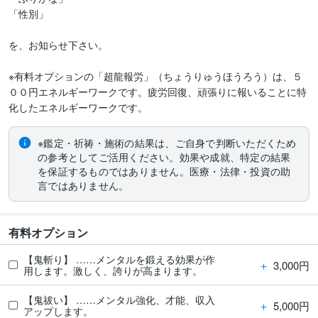
「性別」

を、お知らせ下さい。

※有料オプションの「超龍報労」（ちょうりゅうほうろう）は、５
００円エネルギーワークです。疲労回復、頑張りに報いることに特
※鑑定・祈祷・施術の結果は、ご自身で判断いただくため
の参考としてご活用ください。効果や成就、特定の結果
を保証するものではありません。医療・法律・投資の助
言ではありません。
有料オプション
【鬼斬り】 ……メンタルを鍛える効果が作
＋
3,000円
用します。激しく、誇りが高まります。
【鬼祓い】 ……メンタル強化、才能、収入
＋
5,000円
アップします。