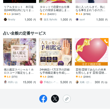
リアルタロット 本日返
タロットで恋愛やお仕事
目に入ったらきて。気に
信24時間以内になります
などの現状を確認します
なる事生まれつきの力で
❤︎タイトルをご確認くださ
アドバイスもしっかりお
視ます 視ましょう恋愛や
4.9
(41847)
5.0
(54051)
4.9
(9769)
い❤︎
届けしますので安心して
仕事などこの先など
1,000
1,000
1,500
ください♡
Nnatty
蓮見 lilyholic
syuri
円
円
円
占い全般の定番サービス
今すぐ相談可能
個人鑑定スペシャル！ホ
24h納品✨1万文字の詳細
霊視/霊聴であなたの未来
ロスコープ鑑定をします
な手相鑑定書を作成しま
を照らします 霊視/霊聴鑑
あなたの星を輝かせるス
す あなたの手相から未来
定で希望溢れる明るい未
5.0
(370)
4.9
(308)
5.0
(2064)
ペシャル鑑定【運気付
を予測し、人生好転のア
来へ
15,000
5,000
300
き】
ドバイスをお届け✨
内田いお
手相占い＊Labo
光織（ひかり）
円
円
円
/分