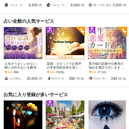
好評な月限定出品 世界13
様々なお悩みに対応 世界1
ーリングを経験してみま
6,500
6,000
5,000
カ国で評価
3カ国で評価
せんか
つかさ 13カ国で評価 8月新2件受付中
つかさ 13カ国で評価 8月新2件受付中
癒しの杜 福住
円
円
円
占い全般の人気サービス
予約受付中
人生がうまくいかない、
霊感・タロットでお相手
貴方様の恋愛や仕事等の
願いが叶わないを解消し
の本音現状未来を深く視
悩みを電話で占います タ
ます 現実を変えるために
ます 恋愛・仕事・家族・
ロットカード、オラクル
4.8
(56)
5.0
(7635)
5.0
(7122)
努力したのに、自力では
人間関係の本質を見抜き
カード、ルノルマンカー
20,000
280
240
もう無理と感じている
スピード解決へ
ドを使用します
心の再生セラピスト YASUKO
techno tango
Tomo_Angel7
円
円
/分
円
/分
お気に入り登録が多いサービス