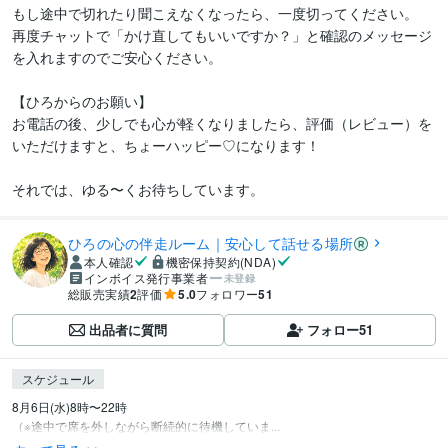
もし途中で切れたり聞こえなくなったら、一度切ってください。

再度チャットで「かけ直してもいいですか？」と確認のメッセージ
を入れますのでご安心ください。

【ひろからのお願い】

お電話の後、少しでも心が軽くなりましたら、評価（レビュー）を
いただけますと、ちょーハッピー♡になります！

それでは、ゆる〜くお待ちしています。
ひろの心の伴走ルーム｜安心して話せる場所
本人確認
機密保持契約(NDA)
インボイス発行事業者
未登録
総販売実績
2
評価
5.0
フォロワー
51
出品者に質問
フォロー
51
スケジュール
8月6日(水)8時〜22時

（※途中で席を外しながら断続的に待機していま...