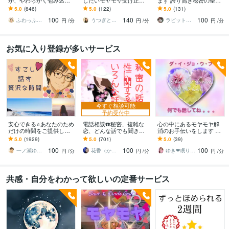
が、やわらかく包み込み
したいモヤモヤ受け止め
ます 誇り高き秘密の聖地
ます ☘️もふもふに包まれ
ます 否定せず優しく寄り
へようこそ！
5.0
(646)
5.0
(122)
5.0
(131)
て、心、ほどける☘️
添います♪たまった想いを
100
140
100
吐き出して心に余白
ふわっふわのカシミヤ
うつぎともこ（けんちゃんママ♪）
ラビット赤石
円
/分
円
/分
円
/分
お気に入り登録が多いサービス
今すぐ相談可能
予約受付中
安心できる⭐️あなたのため
電話相談☎️秘密、複雑な
心の中にあるモヤモヤ解
だけの時間をご提供しま
恋、どんな話でも聞きま
消のお手伝いをします ✨H
す HSPの私があなたを全
す あなたの思い全て受け
SPの私があなたの心に寄
5.0
(1929)
5.0
(701)
5.0
(39)
力で受け止めます。緊張
止めます！誰にも話せな
り添い優しく受けとめま
100
100
100
なんていらない。
い方にお勧めです！
すꕤ
一ノ瀬ゆう★実績１０年の安心できる聞き手
花香（かこ）
ゆき❤眠り姫カウンセラー
円
/分
円
/分
円
/分
共感・自分をわかって欲しいの定番サービス