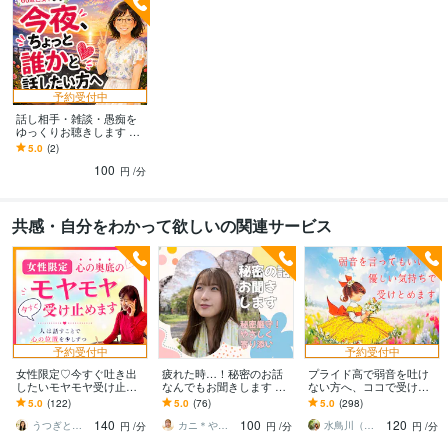
予約受付中
話し相手・雑談・愚痴を
ゆっくりお聴きします 誰
かと少し話したい夜、安
5.0
(2)
心してお電話ください
100
円
/分
共感・自分をわかって欲しいの関連サービス
予約受付中
予約受付中
女性限定♡今すぐ吐き出
疲れた時…！秘密のお話
プライド高で弱音を吐け
したいモヤモヤ受け止め
なんでもお聞きします 言
ない方へ、ココで受け止
ます 否定せず優しく寄り
いにくい話/誰にも言えな
めます 泣き言はプライド
5.0
(122)
5.0
(76)
5.0
(298)
添います♪たまった想いを
いこと/割り切れないきも
が許さない…ぶっちゃけ
140
100
120
吐き出して心に余白
ち
話してスッキリ爽快！！
うつぎともこ（けんちゃんママ♪）
カニ＊やわらかまごころ検定1級
水鳥川（みどりかわ）るい
円
/分
円
/分
円
/分