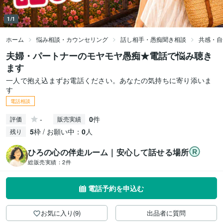
1/1
ホーム
悩み相談・カウンセリング
話し相手・愚痴聞き相談
共感・自
夫婦・パートナーのモヤモヤ愚痴★電話で悩み聴き
ます
一人で抱え込まずお電話ください。あなたの気持ちに寄り添いま
す
電話相談
-
0
件
評価
販売実績
5
枠 / お願い中：
0
人
残り
ひろの心の伴走ルーム｜安心して話せる場所
総販売実績：
2件
電話予約を申込む
お気に入り(9)
出品者に質問