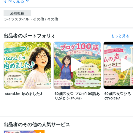
すべて見る
経験職種
ライフスタイル・その他 / その他
出品者のポートフォリオ
もっと見る
stand.fm 始めました♪
60歳乙女♡ ブログ100話あ
60歳乙女♡ひろ
りがとう(#^.^#)
のVoice♪
出品者のその他の人気サービス