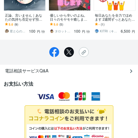
正論、言いません｜あな
優しいから辛いのよね。
毎日あなたを全力でほめ
たの気持ち否定せず預か
日々のモヤモヤ癒します
ます 2週間ずっとあなたの
ります ジャッジせず、そ
お話し聞かせて♡あなた
味方！【自己肯定感】メ
5.0
(9)
5.0
(5)
-
(1)
のままの気持ちを話して
を笑顔にします♡
ッセージ届けます
100
100
6,500
いい電話相談
星と心のセラピスト✧ Asami
タロット占い♡藍子♡
KITRI（キトリ）
円
/分
円
/分
円
電話相談サービスQ&A
お支払い方法