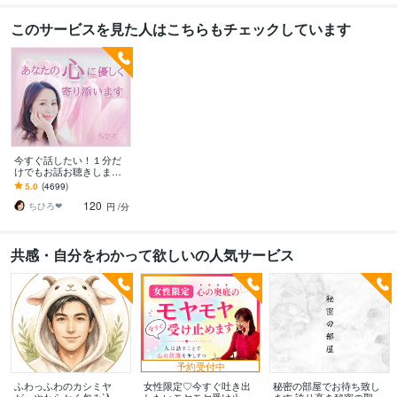
このサービスを見た人はこちらもチェックしています
今すぐ話したい！１分だ
けでもお話お聴きします
秘密でも、悩みでも、甘
5.0
(4699)
えたいな～でも何でもOK
120
です♪
ちひろ❤
円
/分
共感・自分をわかって欲しいの人気サービス
予約受付中
ふわっふわのカシミヤ
女性限定♡今すぐ吐き出
秘密の部屋でお待ち致し