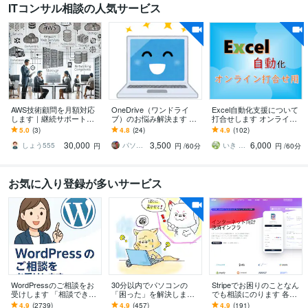
ITコンサル相談の人気サービス
AWS技術顧問を月額対応
OneDrive（ワンドライ
Excel自動化支援について
します｜継続サポートし
ブ）のお悩み解決ます そ
打合せします オンライン
ます ちょうど良いコスト
の他のクラウドサービス
打合せ専用の出品です
5.0
(3)
4.8
(24)
4.9
(102)
で貴社AWS環境を継続的
でも相談可能です。Googl
30,000
3,500
6,000
に伴奏支援します！
eなど
しょう555
パソコントラブル対応のミライスコープ
いき 育児中
円
円
/60分
円
/60分
お気に入り登録が多いサービス
WordPressのご相談をお
30分以内でパソコンの
Stripeでお困りのことなん
受けします 「相談できる
「困った」を解決します
でも相談にのります 各種
事」が主目的で結果とし
現役IT屋がパソコンの困
設定、サブスク、領収
4.9
(2739)
4.9
(457)
4.9
(191)