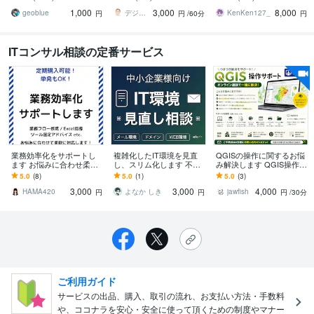
て解決が伴えば幸いです
りごとをスッキリさせま
書、クレジットカード等
1,000
3,000
8,000
す！
geoblue
デジネスラボ【ITの万事屋】
KenKen127_
円
円
/60分
円
ITコンサル相談の定番サービス
業務効率化をサポートし
複雑化したIT環境を見直
QGISの操作に関するお悩
ます お悩みに合わせ柔軟
し、スリム化します 不安
み解決します QGIS操作や
に対応！Power BIやExcel
に寄り添い、プロが御社
地図データに困ったらWe
5.0
(8)
5.0
(1)
5.0
(3)
も可。
のIT環境をすっきり整え
b通話で解決！
3,000
3,000
4,000
ます
HAMA420
よなか しき
jawfish
円
円
円
/30分
ご利用ガイド
サービスの出品、購入、取引の流れ、お支払い方法・手数料
や、ココナラを安心・安全に使って頂くための制度やマナー