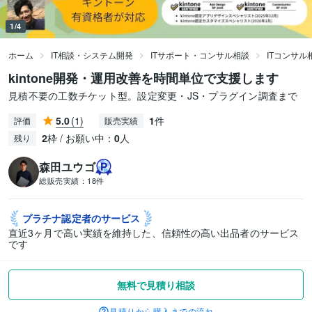
1/4
ホーム
IT相談・システム開発
ITサポート・コンサル相談
ITコンサル
kintone開発・運用改善を時間単位で支援します
見積不要の工数チケット型。設定変更・JS・プラグイン調査まで
5.0
(1)
1
件
評価
販売実績
2
枠 / お願い中：
0
人
残り
森田ユウゴ
総販売実績：
18件
プラチナ認定者の
サービス
直近3ヶ月で高い実績を維持した、信頼性の高い出品者のサービス
です
無料で見積り相談
見積りから購入までの流れ