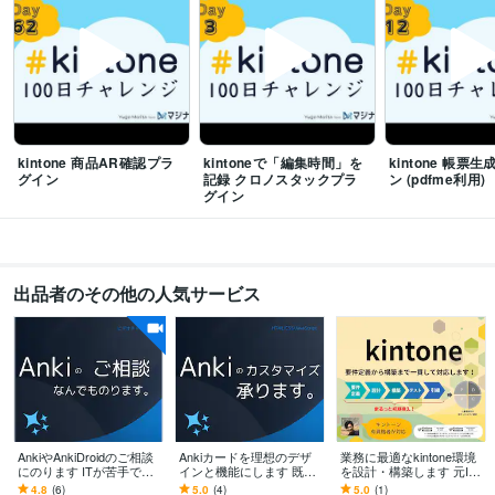
Access:10年
Excel:13年
PowerPoint:13年
Word:13年
kintone:1年
Canva:3年
Figma:3年
Adobe XD:3年
その他ツール
kintone:2年
キントーン:2年
得意分野
kintone 商品AR確認プラ
kintoneで「編集時間」を
kintone 帳票
IT相談・システム開発
kintoneカスタマイズ
Ankiカスタマイズ
業務整
グイン
記録 クロノスタックプラ
ン (pdfme利用)
理・業務自動化
kintone伴走支援
各種ITシステム・SaaS運用構築
Windo
グイン
ws(Server)自動化
kintone
Javascript
業務改善
市民開発
伴走支援
anki
教育
暗記
受験
出張撮影・出張サービス
台湾でご希望の観光地・店舗で写真撮影など
台湾
日系企業
小売り
観光
出品者のその他の人気サービス
AnkiやAnkiDroidのご相談
Ankiカードを理想のデザ
業務に最適なkintone環境
にのります ITが苦手でも
インと機能にします 既存
を設計・構築します 元IT
大丈夫。記憶の定着を加
カードに不満な方へ、プ
インフラエンジニアが運
4.8
(6)
5.0
(4)
5.0
(1)