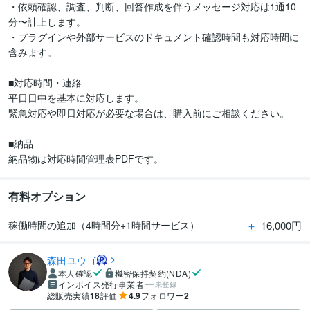
・依頼確認、調査、判断、回答作成を伴うメッセージ対応は1通10
分〜計上します。

・プラグインや外部サービスのドキュメント確認時間も対応時間に
含みます。

■対応時間・連絡

平日日中を基本に対応します。

緊急対応や即日対応が必要な場合は、購入前にご相談ください。

■納品

納品物は対応時間管理表PDFです。
有料オプション
＋
16,000円
稼働時間の追加（4時間分+1時間サービス）
森田ユウゴ
本人確認
機密保持契約(NDA)
インボイス発行事業者
未登録
総販売実績
18
評価
4.9
フォロワー
2