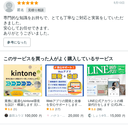
5月13日
匿名
見積り相談
専門的な知識をお持ちで、とても丁寧なご対応と実装をしていただ
きました。

安心してお任せできます。

ありがとうございました。
参考になった
このサービスを買った人がよく購入しているサービス
業務に最適なkintone環境
Webアプリの開発と改修
LINE公式アカウントの構
を設計・構築します 元IT
を安心サポートします Re
築代行をします 公式LINE
インフラエンジニアが運
act／WordPress／Laravel
｜拡張ツールのエルメ・L
5.0
(1)
5.0
(17)
5.0
(38)
用を見据えて初期構築し
／API連携
ステップの対応も可能
100,000
20,000
15,000
ます。
森田ユウゴ
ハナコ・ピクセル
しょう＠SNS・LINEマーケター
円
円
円