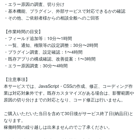
・エラー原因の調査、切り分け

・基本機能、プラグイン、外部サービスで対応できるかの確認

・その他、ご依頼者様からの相談全般へのご回答

【作業時間の目安】

・フィールド追加等：10分〜1時間

・一覧、通知、権限等の設定調整：30分〜2時間

・プラグイン調査、設定確認：1〜4時間

・既存アプリの構成確認、改善提案：1〜3時間

・エラー原因調査：30分〜4時間

【注意事項】

本サービスでは、JavaScript・CSSの作成、修正、コーディング作
業は対応対象外です。既存カスタマイズがある場合は、影響範囲や
原因の切り分けまでの対応となり、コード修正は行いません。

ご購入いただいた当日を含めて30日後がサービス終了日(納品日)と
なります。

稼働時間の繰り越しは出来ませんのでご了承ください。
