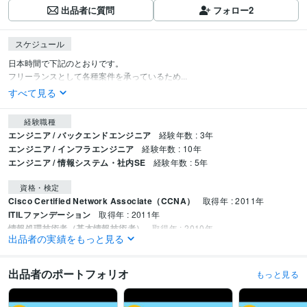
出品者に質問
フォロー
2
スケジュール
日本時間で下記のとおりです。

フリーランスとして各種案件を承っているため...
すべて見る
経験職種
エンジニア / バックエンドエンジニア
経験年数 : 3年
エンジニア / インフラエンジニア
経験年数 : 10年
エンジニア / 情報システム・社内SE
経験年数 : 5年
資格・検定
Cisco Certified Network Associate（CCNA）
取得年 : 2011年
ITILファンデーション
取得年 : 2011年
情報処理技術者（基本情報技術者）
取得年 : 2010年
出品者の実績をもっと見る
プログラミング言語・フレームワーク
VBA:10年
Amazon Web Services:1年
CSS:3年
HTML:3年
JavaScript:3年
出品者のポートフォリオ
もっと見る
Google Apps Script:2年
オンプレミス:5年
Git:3年
ビジネス・クリエイティブツール