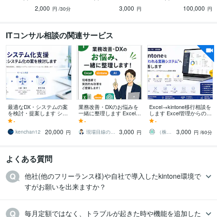
速させます
ロがカスタマイズ！
用を見据えて初期構築し
2,000
3,000
100,000
ます。
円
/30分
円
円
ITコンサル相談の関連サービス
最適なDX・システムの案
業務改善・DXのお悩みを
Excel→kintone移行相談を
を検討・提案します シス
一緒に整理します Excel・
します Excel管理からの卒
テムありきではなく、業
kintone・AIの業務改善相
業、kintoneで一元化
-
-
-
務課題を解決する案を検
談
20,000
3,000
3,000
討
kenchan12
現場目線の業務改善相談室
（株）アムコラブ
円
円
円
/60分
よくある質問
他社(他のフリーランス様)や自社で導入したkintone環境で
すがお願いを出来ますか？
毎月定額ではなく、トラブルが起きた時や機能を追加した