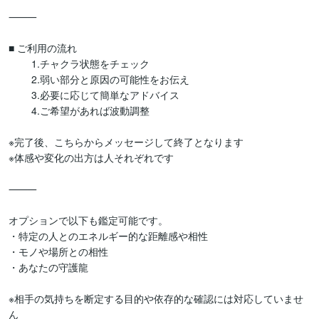
⸻

■ ご利用の流れ

	1.チャクラ状態をチェック

	2.弱い部分と原因の可能性をお伝え

	3.必要に応じて簡単なアドバイス

	4.ご希望があれば波動調整

※完了後、こちらからメッセージして終了となります

※体感や変化の出方は人それぞれです

⸻

オプションで以下も鑑定可能です。

・特定の人とのエネルギー的な距離感や相性

・モノや場所との相性

・あなたの守護龍

※相手の気持ちを断定する目的や依存的な確認には対応していませ
ん
