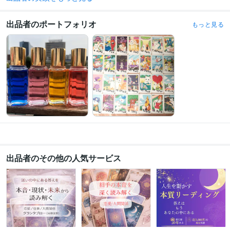
得意分野
占い
タロット、オラクル、ルノルマンカード
出品者のポートフォリオ
もっと見る
恋愛、仕事、復縁
結婚
マインド
起業副業
人生総合
悩み相談・カウンセリング
カラーセラピー、カウンセリング
悩み カラーセラピー
カウンセリング
傾聴
スピリチュアル
自己肯定感
マインド
セルフラブ
保育人間関係
出品者のその他の人気サービス