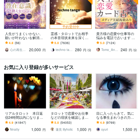
予約受付中
人生がうまくいかない、
霊感・タロットでお相手
貴方様の恋愛や仕事等の
願いが叶わないを解消し
の本音現状未来を深く視
悩みを電話で占います タ
ます 現実を変えるために
ます 恋愛・仕事・家族・
ロットカード、オラクル
4.8
(56)
5.0
(7636)
5.0
(7124)
努力したのに、自力では
人間関係の本質を見抜き
カード、ルノルマンカー
20,000
280
240
もう無理と感じている
スピード解決へ
ドを使用します
心の再生セラピスト YASUKO
techno tango
Tomo_Angel7
円
円
/分
円
/分
お気に入り登録が多いサービス
リアルタロット 本日返
タロットで恋愛やお仕事
目に入ったらきて。気に
信24時間以内になります
などの現状を確認します
なる事生まれつきの力で
❤︎タイトルをご確認くださ
アドバイスもしっかりお
視ます 視ましょう恋愛や
4.9
(41847)
5.0
(54053)
4.9
(9769)
い❤︎
届けしますので安心して
仕事などこの先など
1,000
1,000
1,500
ください♡
Nnatty
蓮見 lilyholic
syuri
円
円
円