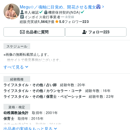
Megu✩／魂軸に目覚め、開花させる魔女
本人確認
機密保持契約(NDA)
インボイス発行事業者
未登録
総販売実績
1,566
評価
5.0
フォロワー
223
出品者に質問
フォロー
223
スケジュール
※画像の無断転載禁止します。

　他サイトで発見事例がございます。
すべて見る
経験職種
ライフスタイル・その他 / 占い師
経験年数 : 20年
ライフスタイル・その他 / カウンセラー・コーチ
経験年数 : 16年
ライフスタイル・その他 / 保育士・ベビーシッター
経験年数 : 22年
資格・検定
幼稚園教諭免許
取得年 : 2001年
保育士
取得年 : 2015年
カラーセラピスト
取得年 : 2014年
出品者の実績をもっと見る