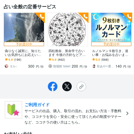
占い全般の定番サービス
予約受付中
予約受付中
偽りなく誠実に、知りた
四柱推命、算命学で占い
ルノルマン９枚引き、迷
いお気持ちにお応えいた
ます 今後の方針などアド
い事・お悩みを占います
します 現実鑑定✦真実を
バイスが必要な方へ
☆アドバイス、ヒントを
4.9
(196)
4.9
(462)
5.0
(568)
知りたい方に✧ 知りたい
スピリチュアルメッセー
300
200
140
ことはなんですか？
ジでお届けします
ヨル♩
陰陽館 taisei
彩あや⭐️運命好転・開運ナビゲーター
円
/分
円
/分
円
/分
ご利用ガイド
サービスの出品、購入、取引の流れ、お支払い方法・手数料
や、ココナラを安心・安全に使って頂くための制度やマナー
など、ココナラの使い方はこちら。