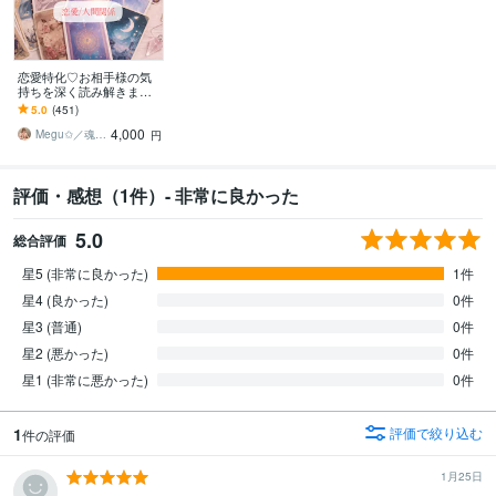
恋愛特化♡お相手様の気
持ちを深く読み解きます
鑑定歴20年／顕在意識・
5.0
(451)
潜在意識の両面から詳細
4,000
鑑定
Megu✩／魂軸に目覚め、開花させる魔女
円
評価・感想（1件）- 非常に良かった
5.0
総合評価
星5 (非常に良かった)
1件
星4 (良かった)
0件
星3 (普通)
0件
星2 (悪かった)
0件
星1 (非常に悪かった)
0件
1
評価で絞り込む
件の評価
1月25日