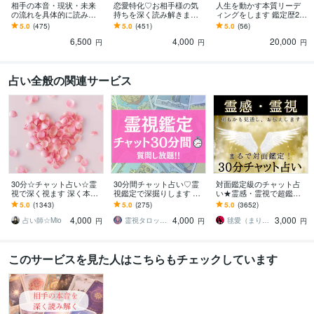
相手の本音・現状・未来
恋愛特化♡お相手様の気
人生を動かす本質リーデ
の流れを具体的に読み解
持ちを深く読み解きます
ィングをします 鑑定歴20
きます 恋愛・仕事・人間
鑑定歴20年／顕在意識・
年。迷いを終わらせ、自
5.0
(475)
5.0
(451)
5.0
(56)
関係の背景や流れを整理
潜在意識の両面から詳細
分で決断できる私へ。
6,500
4,000
20,000
し、多角的に捉えます
鑑定
円
円
円
占い全般の関連サービス
30分☆チャット占い☆霊
30分間チャット占い♡霊
対面鑑定級のチャット占
視で深く視ます 深く本質
視鑑定で深掘りします 霊
い★霊感・霊視で超鑑定
にアクセス！上げなし幸
視で未来を導きます。こ
します 占いし放題の30
5.0
(1343)
5.0
(275)
5.0
(3652)
せになるためのお手伝い
れからの真実、知りたく
分！どんなことでも全て
4,000
4,000
3,000
をします
ありませんか？
を見通す霊感霊視で解決
占い師☆Mio
霊視タロット占い師＊lumina
毬愛（まりあ）
円
円
円
このサービスを見た人はこちらもチェックしています