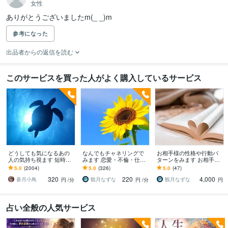
女性
ありがとうございましたm(_ _)m
参考になった
出品者からの返信を読む
このサービスを買った人がよく購入しているサービス
どうしても気になるあの
なんでもチャネリングで
お相手様の性格や行動パ
人の気持ち視ます 短時間
みます 恋愛・不倫・仕
ターンをみます お相手様
でも⭕️相手の本音、深層
事・人間関係、なんでもO
の取り扱い説明書をみて
5.0
(2004)
5.0
(326)
5.0
(47)
心理スピーディーにお伝
Kです！
みませんか♪
320
220
4,000
えします
蒼月小鳥
観月なずな
観月なずな
円
/分
円
/分
円
占い全般の人気サービス