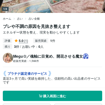
1/4
ホーム
占い
占い全般
ブレや不調の原因を見抜き整えます
エネルギー状態を整え、現実を動かしやすくします
5.0
(1)
1
件
評価
販売実績
3
枠 / お願い中：
0
人
残り
Megu✩／魂軸に目覚め、開花させる魔女
総販売実績：
1,566件
プラチナ認定者の
サービス
直近3ヶ月で高い実績を維持した、信頼性の高い出品者のサービス
です
購入画面に進む