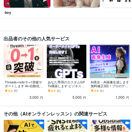
boy
出品者のその他の人気サービス
受付休止中
Threads×note 0→1突破サ
あなた専用のカスタムGP
AI美女・AI画像生成します
ポートします AI×自動化で
Ts構築します ビジネス成
無料修正3回！プロのデザ
SNS投稿〜NOTE記事執筆
果を引き出すあなた専用
イナーが高品質なAi画像を
5.0
(7)
5.0
(1)
5.0
(1)
をサポートします！
のGPTs構築代行
ご提供
3,000
5,000
1,000
円
円
円
その他（AIオンラインレッスン）の関連サービス