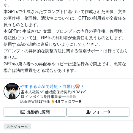
す。

本GPTsで生成されたプロンプトに基づいて作成された画像、文章
の著作権、倫理性、適法性については、GPTsの利用者が全責任を
負うものとします。

本GPTsで生成された文章、プロンプトの内容の著作権、倫理性、
適法性については、GPTsの利用者が全責任を負うものとします。
使用するAiの規約に違反しないようにしてください。

プロンプトの具体的な調整方法に関する個別サポートは行っており
ません。

GPTsの第３者への再配布やコピーは違法行為で禁止です。悪質な
場合は法的措置をとる場合があります。
やすまる☆AIで時短・自動化
本人確認
機密保持契約(NDA)
インボイス発行事業者
未登録
総販売実績
27
評価
4.8
フォロワー
9
出品者に質問
フォロー
9
スケジュール