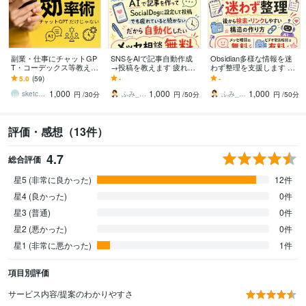
副業・仕事にチャットGP
SNSをAIで記事自動作成
Obsidian多様な情報を迷
T・コーデックス等教えま
→投稿を教えます 疲れる
わず整理を支援します 保
す SNS自動可・業務効率
と止まるSNS投稿をAIと
管したナレッジを後から
5.0
(59)
-
-
・制作など Codex他の厳
システムで続けやすくし
検索・リンクしやすい構
1,000
1,000
1,000
選AI
ます
造の作り方
sketchnews
ふみ_CLAUDEx動画xThreads
ふみ_CLAUDEx動画xThreads
円
/30分
円
/50分
円
/50分
評価・感想（13件）
4.7
総合評価
星5 (非常に良かった)
12件
星4 (良かった)
0件
星3 (普通)
0件
星2 (悪かった)
0件
星1 (非常に悪かった)
1件
項目別評価
サービス内容/提案のわかりやすさ