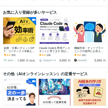
お気に入り登録が多いサービス
副業・仕事にチャットGP
Claude Codeを専用アシス
機械学習・ディープラー
T・コーデックス等教えま
タントに育てます 初心者
ニングの疑問にお答えし
す SNS自動可・業務効率
大歓迎！環境構築や用途
ます 京都大学で博士号取
5.0
(59)
5.0
(38)
4.9
(32)
・制作など Codex他の厳
に合うルール・スキルを
得後、アメリカ研究者経
1,000
3,000
5,000
選AI
作成します
験者がお手伝い
sketchnews
Osaka0114
shoebill
円
/30分
円
円
その他（AIオンラインレッスン）の定番サービス