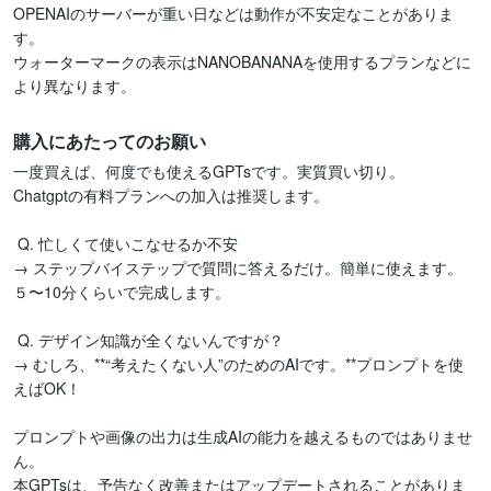
OPENAIのサーバーが重い日などは動作が不安定なことがありま
す。

ウォーターマークの表示はNANOBANANAを使用するプランなどに
購入にあたってのお願い
一度買えば、何度でも使えるGPTsです。実質買い切り。

Chatgptの有料プランへの加入は推奨します。

 Q. 忙しくて使いこなせるか不安

→ ステップバイステップで質問に答えるだけ。簡単に使えます。
５〜10分くらいで完成します。

 Q. デザイン知識が全くないんですが？

→ むしろ、**“考えたくない人”のためのAIです。**プロンプトを使
えばOK！

プロンプトや画像の出力は生成AIの能力を越えるものではありませ
ん。

本GPTsは、予告なく改善またはアップデートされることがありま