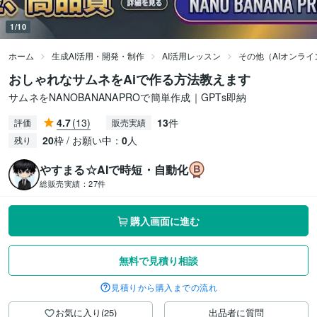
1/10
ホーム
生成AI活用・開発・制作
AI活用レッスン
その他（AIオンラ
おしゃれなサムネをAiで作る方法教えます
サムネをNANOBANANAPROで簡単作成｜GPTs即納
4.7
(13)
13
件
評価
販売実績
20
枠 / お願い中：
0
人
残り
やすまる☆AIで時短・自動化
総販売実績：
27件
購入画面に進む
無料で見積り相談
見積りから購入までの流れ
お気に入り(25)
出品者に質問