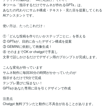
本ツール「指示するだけでサムネが作れるGPTs」は、

あなたの代わりにサムネ構成・テキスト・見た目を提案してくれる
AIアシスタントです。

使い方は、たったこれだけ：

①「どんな投稿を作りたいかステップごとに」を答える

② GPTsが、目的に合ったデザイン構成を提案

③ GEMINIに依頼して画像生成！

④ そのままでOK or chatgptで手直し　

文章で話しかけるだけでデザイン用のプロンプトが完成します。

こんな変化が待っています

サムネ制作に毎回30分の時間がかかっていたのが

指示するだけで5分で完成

テンプレ選びに悩まない！

GPTsがあなた専用に目を引くデザインで作成

注意点

Chatgpt 無料プランだと動作に不具合が出ることがあります。
