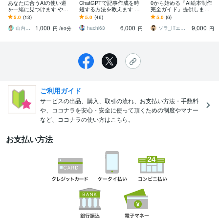
あなたに合うAIの使い道
ChatGPTで記事作成を時
0から始める『AI絵本制作
を一緒に見つけます やり
短する方法を教えます SE
完全ガイド』提供します
たいことが曖昧でも大丈
O対策した記事を自動生成
【無料ツール】0から絵本
5.0
(13)
5.0
(46)
5.0
(6)
夫｜話を聞ける現役エン
するためプロンプト（命
作家になるAI絵本制作完
1,000
6,000
9,000
ジニア
令付き）
全ガイド
山内｜考えを整理する現役エンジニア
hachi63
ソラ_ITエンジニア
円
/60分
円
円
ご利用ガイド
サービスの出品、購入、取引の流れ、お支払い方法・手数料
や、ココナラを安心・安全に使って頂くための制度やマナー
など、ココナラの使い方はこちら。
お支払い方法