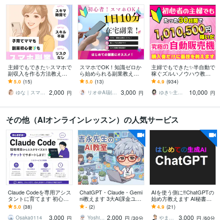
主婦でもできた✨スマホで
スマホでOK！知識ゼロか
主婦でもできた✨半自動で
副収入を作る方法教えま
ら始められる副業教えま
稼ぐズルいノウハウ教え
す はじめてでも安心！ス
す 初心者向け！初期費用
ます 3ステップで作成可
5.0
(15)
5.0
(13)
4.9
(934)
マホだけで完結できます
ゼロ！副業迷子さんはま
能！ほぼ放置で稼ぐ前代
2,000
3,000
10,000
ずここから！
未聞のおすすめ副業！
ゆな｜スマホ副業の主婦✨
リオ＠AI副業アドバイザー
ゆき✨主婦でも月収100万円✨
円
円
円
その他（AIオンラインレッスン）の人気サービス
Claude Codeを専用アシス
ChatGPT・Claude・Gemi
AIを使う側に‼ChatGPTの
タントに育てます 初心者
ni教えます 3大AI課金ユー
始め方教えます AI秘書
大歓迎！環境構築や用途
ザーが「今使える」活用
化！ChatGPT使いこなし
5.0
(38)
-
(2)
4.9
(21)
に合うルール・スキルを
術を個別レッスン
術/基礎からリスキリング
3,000
2,000
3,000
作成します
Osaka0114
Yoshinaga0816
やまさん＠生き方の知恵
円
円
/30分
円
/60分