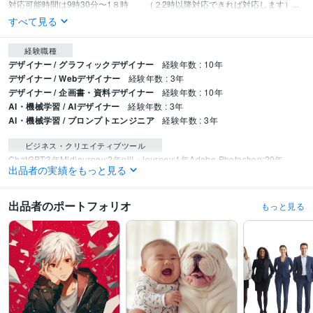
対応可能時間は9時30分〜1８時　　（２2時以降対応できれば対応します）...
すべて見る
経験職種
デザイナー / グラフィックデザイナー
経験年数 : 10年
デザイナー / Webデザイナー
経験年数 : 3年
デザイナー / 企画書・資料デザイナー
経験年数 : 10年
AI・機械学習 / AIデザイナー
経験年数 : 3年
AI・機械学習 / プロンプトエンジニア
経験年数 : 3年
ビジネス・クリエイティブツール
ChatGPT:3年
Midjourney:2年
niji・journey:1年
Adobe Photoshop:20年
出品者の実績をもっと見る
Lightroom:15年
Adobe Premiere Pro:10年
DaVinci Resolve:5年
Adobe Illustrator:20年
出品者のポートフォリオ
もっと見る
得意分野
生成AI活用・開発・制作
画像生成スキル　動画生成スキル
生成AI活用・開発・制作
GPTs構築