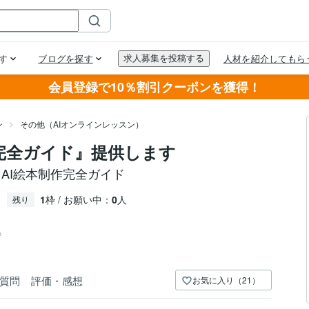
会員登録で10％割引クーポンを獲得！
ン
その他（AIオンラインレッスン）
作完全ガイド』提供します
AI絵本制作完全ガイド
1
枠 / お願い中：
0
人
残り
件
質問
評価・感想
お気に入り（21）