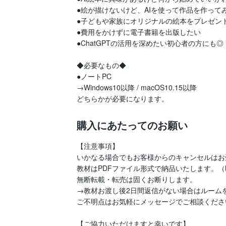
●絵が描けないけど、AIを使って作品を作ってみ
●子どもや家族にオリジナルの絵本をプレゼント
●費用をかけずに電子書籍を出版したい

●ChatGPTの活用を深めたい初心者の方にも◎

◆必要なもの◆

●ノートPC

→Windows10以降 / macOS10.15以降

どちらかが必要になります。
購入にあたってのお願い
【注意事項】

いかなる場合でもお客様からのキャンセルはお
教材はPDFファイル形式で納品いたします。（
無断転載・転売は固くお断りします。

→教材お渡し後2日間返信がない場合はルームを
ご不明点はお気軽にメッセージでご相談ください
【ご協力いただけますと幸いです】
