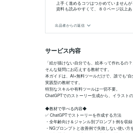
上手く進めるコツはつかめていませんが
資料も読みやすくて、８０ページ以上あ
出品者からの返信
サービス内容
「絵が描けない自分でも、絵本って作れるの？」
そんな疑問にお応えする教材です。

本ガイドは、AI×無料ツールだけで、誰でも“自
実践型の教材です。

特別なスキルや有料ツールは一切不要。

ChatGPTでのストーリー生成から、イラストのA
◆教材で学べる内容◆

✅ ChatGPTでストーリーを作成する方法

・全年齢向け＆ジャンル別プロンプト例を収録

・NGプロンプトと改善例で失敗しない使い方を