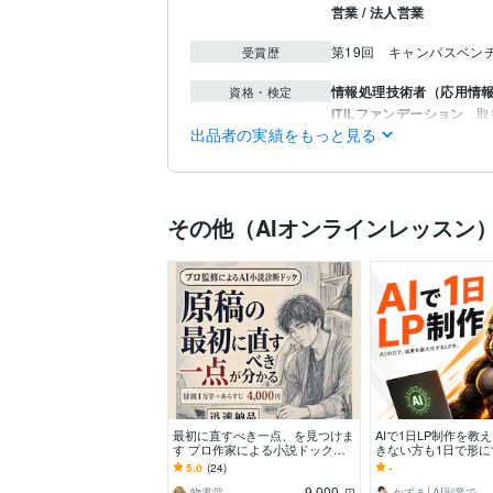
営業 / 法人営業
第19回　キャンパスベン
受賞歴
情報処理技術者（応用情
資格・検定
ITILファンデーション
取
出品者の実績をもっと見る
情報処理技術者（基本情
ITパスポート
取得年 : 2
C:2年
Python:3年
VBA:3年
プログラミング言
語・フレームワーク
その他（AIオンラインレッスン
IT相談・システム開発
V
得意分野
プログラミング IT
生成AI活用・開発・制作
デジタルコンテンツ
IT
最初に直すべき一点、を見つけま
AIで1日LP制作を教
す プロ作家による小説ドック／
きない方も1日で形に
冒頭を迅速判断。４８時間以内に
座
5.0
(24)
-
納品
9,000
物書堂
かずま│AI副業で月5万稼がせるプロ