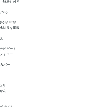
→解決）付き

作る

分けが可能

成結果を掲載



ナビゲート

フォロー

カバー

き

ん

からない
