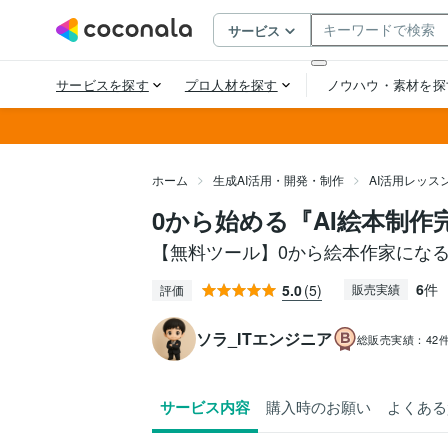
ホーム
生成AI活用・開発・制作
AI活用レッス
0から始める『AI絵本制
【無料ツール】0から絵本作家になる
6
件
5.0
(5)
販売実績
評価
ソラ_ITエンジニア
総販売実績：
42
サービス内容
購入時のお願い
よくある