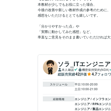
本教材が少しでもお役に立った場合、

今後の改善や新しい教材作成の参考のために、

感想をいただけるととても嬉しいです。

「分かりやすかった点」や

「実際に動かしてみた感想」など、

率直なご意見をそのまま書いていただければ大
ソラ_ITエンジニア
本人確認
機密保持契約(NDA)
42
4.7
総販売実績
評価
フォロ
スケジュール
平日:10:00-20:00

土日:10:00-21:00
エンジニア / インフラエ
経験職種
エンジニア / RPAエンジ
エンジニア / 製品エンジ