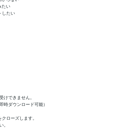
たい

したい

受けできません。

即時ダウンロード可能）

クローズします。

。
