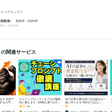
チャーグランプリ
報技術者）
取得年 : 2024年
得年 : 2023年
報技術者）
取得年 : 2021年
019年
）の関連サービス
BAやマクロを用いたアプリ開発
絵本作成マニュアル
AI絵本の表紙作成代行
AI絵本の中身の作成代行
AI絵本
生成AI
えます 自作で
チェーンプロンプトをプロが徹底
AIで記事を書き続ける仕組みを一
する入門講
的に教えます 【AI初心者でもO
緒に作ります AI任せではなく、
K】打ち出の小槌で超効率化して
あなた専用の執筆フローを一緒に
5.0
(4)
-
みませんか？
設計します
10,000
8,500
10,000
タナ＠生成AI活用サポーター
Ceham｜WP運用×AI活用