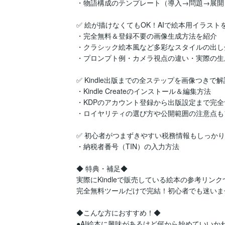
・物語構成のテンプレート（導入→問題→展開
✅ 絵が描けなくてもOK！AIで絵本用イラストを
・完全無料＆登録不要の画像生成方法を紹介

・クラシック絵本風など多彩なスタイルの出し
・プロンプト例・カメラ視点の違い・実際の生
✅ Kindle出版までの全ステップを画像つきで解説
・Kindle Createのインストール＆編集方法

・KDPのアカウント登録から出版設定まで完全
・ロイヤリティの選び方や公開範囲の注意点も
✅ 初心者がつまずきやすい税務情報もしっかり
・納税者番号（TIN）の入力方法

◆ 特典・補足◆

実際にKindleで販売している絵本の参考リンクつ
完全無料ツールだけで完結！初心者でも迷いませ
◆こんな方におすすめ！◆

●AI絵本に興味があるけど何から始めていいかわ