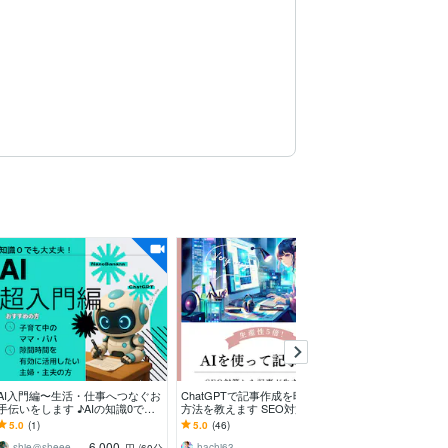
作成代行
AI入門編〜生活・仕事へつなぐお
ChatGPTで記事作成を時短する
AI最新情報×添
手伝いをします ♪AIの知識0で大
方法を教えます SEO対策した記
グ問題毎週届けま
丈夫！一緒に楽しく学びましょう
事を自動生成するためプロンプト
理とトレントを
5.0
(1)
5.0
(46)
-
✨
（命令付き）
したい人へ
6,000
6,000
shie＠sheeee1227
hachi63
meifelyuki