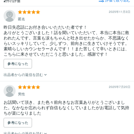
2
件の評価
2025年11月3日
匿名
昨日失恋話にお付き合いいただいた者です！

ありがとうございました！話を聞いていただいて、本当に本当に救
われたんです。言葉も涙もちゃんと吐き出せたからか、不思議なく
らいスッキリしていて。少しずつ、前向きに生きていけそうです。
素晴らしいカウンセラーさんです！！また苦しくて辛いときには、
こちらに来させていただこうと思いました。感謝です！
参考になった
出品者からの返信を読む
2025年7月20日
男性
お話聞いて頂き、また色々前向きなお言葉ありがとうございまし
た。なかなか忘れられず自信もなくしていましたがお電話して気持
ちが楽になりました
参考になった
出品者からの返信を読む