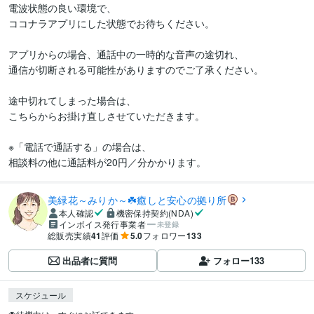
電波状態の良い環境で、

ココナラアプリにした状態でお待ちください。

アプリからの場合、通話中の一時的な音声の途切れ、

通信が切断される可能性がありますのでご了承ください。

途中切れてしまった場合は、

こちらからお掛け直しさせていただきます。

※「電話で通話する」の場合は、

相談料の他に通話料が20円／分かかります。
美緑花～みりか～☘️癒しと安心の拠り所
本人確認
機密保持契約(NDA)
インボイス発行事業者
未登録
総販売実績
41
評価
5.0
フォロワー
133
出品者に質問
フォロー
133
スケジュール