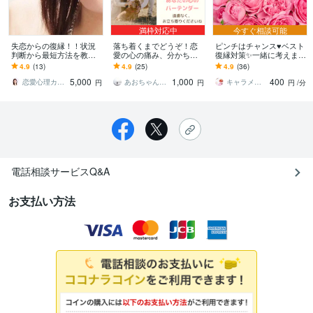
満枠対応中
今すぐ相談可能
失恋からの復縁！！状況
落ち着くまでどうぞ！恋
ピンチはチャンス♥️ベスト
判断から最短方法を教え
愛の心の痛み、分かち合
復縁対策✨一緒に考えます
ます プロ恋愛カウンセラ
います 元スタバ、西麻布
8年の実績♥️もう一度愛さ
4.9
(13)
4.9
(25)
4.9
(36)
ー【美波ゆう】が復縁の
のバー店員が、あなたの
れる未来を一緒に目指し
5,000
1,000
400
道をお手伝いします
心のバーテンダーに♡
ましょう♥️
恋愛心理カウンセラー 美波 ゆう
あおちゃん0123
キャラメルティー
円
円
円
/分
電話相談サービスQ&A
お支払い方法