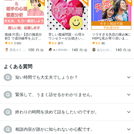
今すぐ相談可能
予約受付中
復縁/片思い【恋の徹底分
苦しい復縁問題‥心理カ
ツラすぎる失恋の痛み❌に
析】で成功確率を上げま
ウンセラーがお聴きいた
HSPな私が寄り添います
す 認知行動療法と心理分
します 真剣にもう一度大
失恋の痛みから逃れたい
5.0
(130)
5.0
(67)
5.0
(8)
析で、もう一度、恋を引
好きなあの人と復縁した
時❗️ファーストステップは
100
140
140
き寄せる
い！という方限定です。
吐き出すこと
美花ユリ みはなゆり
■♬shindoe Room♬■
あなたのサポーター⭐えみ
円
/分
円
/分
円
/分
よくある質問
終わりの時間を決めて話をしたいのですが。