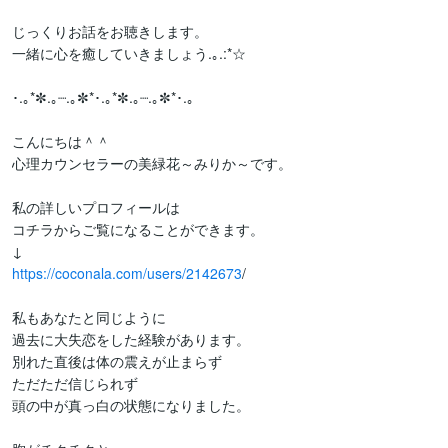
じっくりお話をお聴きします。

一緒に心を癒していきましょう.｡.:*☆

･.｡*✼.｡┈.｡✼*･.｡*✼.｡┈.｡✼*･.｡

こんにちは＾＾

心理カウンセラーの美緑花～みりか～です。

私の詳しいプロフィールは

コチラからご覧になることができます。

https://coconala.com/users/2142673
/

私もあなたと同じように

過去に大失恋をした経験があります。

別れた直後は体の震えが止まらず

ただただ信じられず

頭の中が真っ白の状態になりました。
