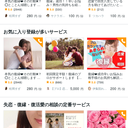
本気の復縁❤️その行動❌？
復縁』成功！！辛いお悩
恋愛で四苦八苦している
⭕️とことん傾聴します プ
み！男性の気持ちを紐解
方を助けてあげたいと思
ロカウンセラーが⭐️全力で
きます 恋愛経験豊富心理
います 失恋を癒やし､復縁
5.0
(2948)
5.0
(330)
5.0
(212)
❤️最強☘アプローチしま
カウンセラーが解決への
をサポートします。
280
100
100
す
的確アドバイス！
松岡すず
サクラガワ リョウ！元気の源
ツカハラ
円
/分
円
/分
円
/分
お気に入り登録が多いサービス
本気の復縁❤️その行動❌？
初回限定半額！復縁のプ
復縁❤️成功辛いお悩みお
⭕️とことん傾聴します プ
ロがサポートします 【恋
相手様のお気持ち解読し
ロカウンセラーが⭐️全力で
愛、復縁に悩むあなたが
ます 恋愛経験豊富プロ心
5.0
(2948)
4.9
(666)
5.0
(759)
❤️最強☘アプローチしま
「今」すべきこと！】
理カウンセラーが解決対
280
5,000
200
す
策の的確アドバイスを
松岡すず
【プロ】恋愛復縁アドバイザー雪乃
伊集院れいか❤️癒し声
円
/分
円
円
/分
失恋・復縁・復活愛の相談の定番サービス