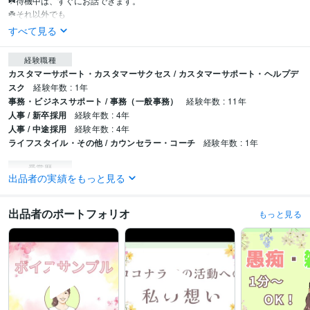
☘️待機中は、すぐにお話できます。

☘️それ以外でも
すべて見る
経験職種
カスタマーサポート・カスタマーサクセス / カスタマーサポート・ヘルプデ
スク
経験年数 : 1年
事務・ビジネスサポート / 事務（一般事務）
経験年数 : 11年
人事 / 新卒採用
経験年数 : 4年
人事 / 中途採用
経験年数 : 4年
ライフスタイル・その他 / カウンセラー・コーチ
経験年数 : 1年
受賞歴
出品者の実績をもっと見る
ブログ記事投稿
ココナラ　プラチナランクアップ
資格・検定
出品者のポートフォリオ
もっと見る
メンタル心理カウンセラー
取得年 : 2024年
ビジネス・クリエイティブツール
WordPress:6年
PowerPoint:10年
Google Analytics:6年
Canva:3年
Excel:20年
Word:20年
得意分野