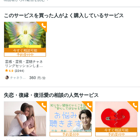
このサービスを買った人がよく購入しているサービス
今すぐ相談可能
予約受付中
霊感・霊視・霊聴チャネ
リングセッションします
霊感霊視超感覚で繋がり
4.9
(2244)
アナタに情景やメッセー
360
ジ伝えます
チャネラーSatya
円
/分
失恋・復縁・復活愛の相談の人気サービス
今すぐ相談可能
予約受付中
予約受付中