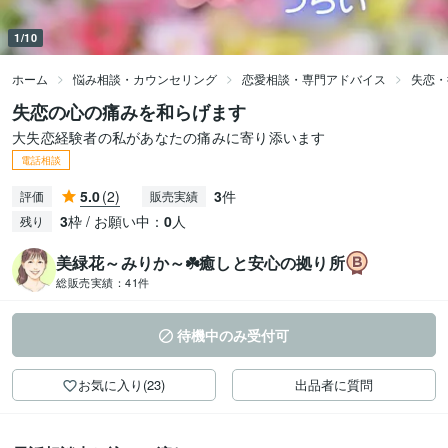
1/10
ホーム
悩み相談・カウンセリング
恋愛相談・専門アドバイス
失恋・
失恋の心の痛みを和らげます
大失恋経験者の私があなたの痛みに寄り添います
電話相談
5.0
(2)
3
件
評価
販売実績
3
枠 / お願い中：
0
人
残り
美緑花～みりか～☘️癒しと安心の拠り所
総販売実績：
41件
待機中のみ受付可
お気に入り(23)
出品者に質問