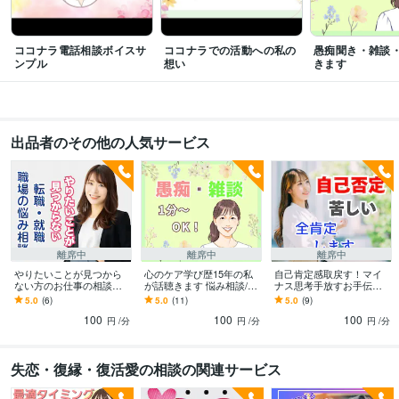
悩み相談・カウンセリング
＊ありのままのあなたで大丈夫
＊過去の心の
傷をいやす
＊欠点を肯定し受け入れる
＊やさしく親身に寄り添います
＊
自分を好きになる
＊過去の記憶をハッピーに変える
＊前向きに生きる
＊
ココナラ電話相談ボイスサ
ココナラでの活動への私の
愚痴聞き・雑談
願いを叶える
＊失恋した痛みにやさしく寄り添います
＊復縁
ンプル
想い
きます
悩み相談・カウンセリング
＊失恋の乗り越え方お伝えします
＊人間関係
が上手くいくコツお伝えします
＊自然が大好きです
＊人間関係の悩みに
寄り添います
＊感動映画は、感動してすぐ泣きます
＊体を動かすことが
好きです
＊心と体の健康を心がけています
＊幸せになる法則お伝えしま
出品者のその他の人気サービス
す
＊人を励ますことが得意です
＊人の良いところを見つけるのが得意で
す
離席中
離席中
離席中
やりたいことが見つから
心のケア学び歴15年の私
自己肯定感取戻す！マイ
ない方のお仕事の相談の
が話聴きます 悩み相談/愚
ナス思考手放すお手伝い
ります 元採用担当の私が
痴聴き/話し相手/雑談☘️深
します 自己否定｜罪悪感
5.0
(6)
5.0
(11)
5.0
(9)
自分らしい働き方を見つ
刻な悩みまで何でも♡
｜自己犠牲☘️自己嫌悪克
100
100
100
けるお手伝いします
服する！
円
/分
円
/分
円
/分
失恋・復縁・復活愛の相談の関連サービス