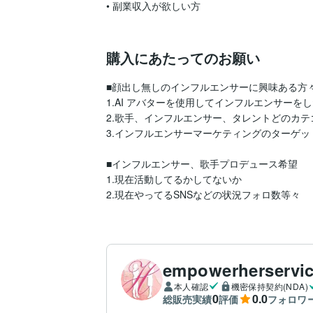
• 副業収入が欲しい方

購入にあたってのお願い
■顔出し無しのインフルエンサーに興味ある方々:
1.AI アバターを使用してインフルエンサーをし
2.歌手、インフルエンサー、タレントどのカテ
3.インフルエンサーマーケティングのターゲット
■インフルエンサー、歌手プロデュース希望

1.現在活動してるかしてないか

2.現在やってるSNSなどの状況フォロ数等々
empowerherservic
本人確認
機密保持契約(NDA)
0
0.0
総販売実績
評価
フォロワ