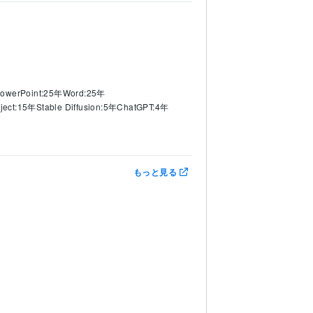
owerPoint:25年
Word:25年
oject:15年
Stable Diffusion:5年
ChatGPT:4年
もっと見る