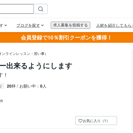
会員登録で10％割引クーポンを獲得！
オンラインレッスン・習い事）
ー出来るようにします
す！
20
枠 / お願い中：
0
人
り
0件
お気に入り（1）