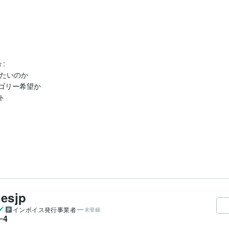


たいのか

ゴリー希望か



esjp
インボイス発行事業者
未登録
4
ー