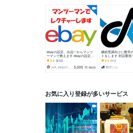
ebayの設定、出品一からマンツ
継続受講向けに数学
ーマンで教えます ebayの設定か
トをします 対話重視
ら初出品まで責任をもってお手伝
解を深める継続指導
5.0
(312)
5.0
(11)
いいたします
5,000
yuri_ebayの家庭教師
数学ジム
円
/60分
お気に入り登録が多いサービス