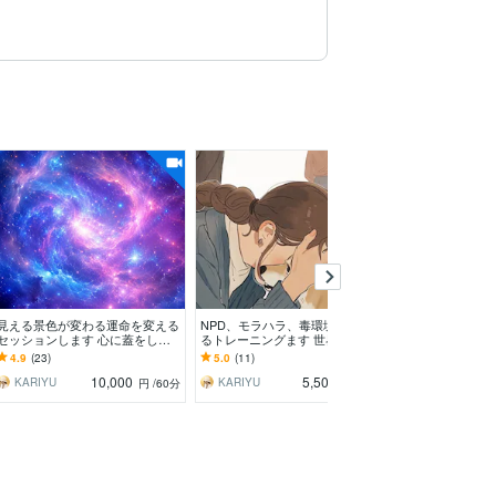
見える景色が変わる運命を変える
NPD、モラハラ、毒環境から抜け
ebayの設定、
セッションします 心に蓋をしな
るトレーニングます 世界を味方
ーマンで教えます
いメソッドのレッスン
にメソッドリピーター専用
ら初出品まで責
4.9
(23)
5.0
(11)
5.0
(312)
いいたします
10,000
5,500
KARIYU
KARIYU
yuri_ebayの家庭教師
円
/60分
円
/30分