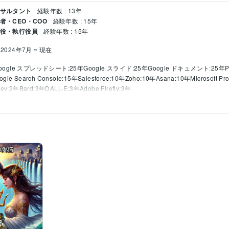
ンサルタント
経験年数 : 13年
者・CEO・COO
経験年数 : 15年
締役・執行役員
経験年数 : 15年
2024年7月 ~ 現在
oogle スプレッドシート:25年
Google スライド:25年
Google ドキュメント:25年
P
ogle Search Console:15年
Salesforce:10年
Zoho:10年
Asana:10年
Microsoft Pr
ney:2年
Bard:3年
DALL-E:3年
Adobe Firefly:3年
AIテストイラストレーション、音楽制作