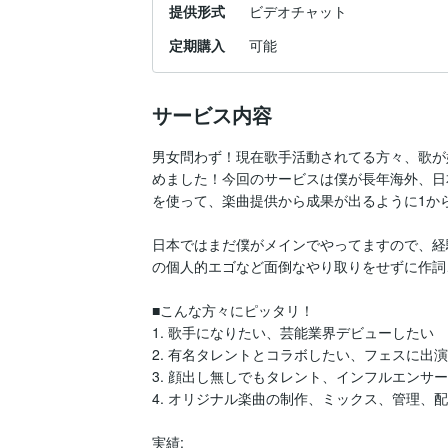
提供形式
ビデオチャット
定期購入
可能
サービス内容
男女問わず！現在歌手活動されてる方々、歌が
めました！今回のサービスは僕が長年海外、日
を使って、楽曲提供から成果が出るように1から
日本ではまだ僕がメインでやってますので、経
の個人的エゴなど面倒なやり取りをせずに作詞
■こんな方々にピッタリ！

1. 歌手になりたい、芸能業界デビューしたい

2. 有名タレントとコラボしたい、フェスに出演

3. 顔出し無しでもタレント、インフルエンサー
4. オリジナル楽曲の制作、ミックス、管理、配
実績:
