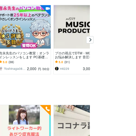
吉永先生のパソコン教室：オンラ
プロの視点でDTM・MIX・機材の
初心者歓迎！Fusi
インレッスンをします PC基礎か
お悩み解決します 音圧や抜けの
えます Fusion
らAI・IT資格まで！ ベテランがや
悪さ、機材選びなど。プロの論理
礎を学べます
5.0
(38)
5.0
(31)
5.0
(3)
さしく教えます
で解決に導きます。
2,000
3,000
Yoshinaga0816
mit229
CADCAM先生・Fusion360
円
/30分
円
/60分