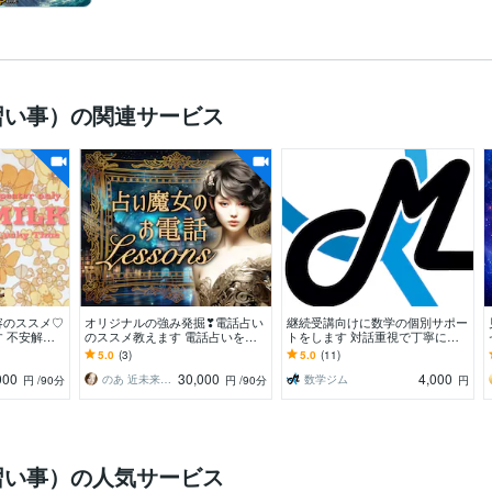
習い事）の関連サービス
容のススメ♡
オリジナルの強み発掘❣電話占い
継続受講向けに数学の個別サポー
 不安解
のススメ教えます 電話占いを本
トをします 対話重視で丁寧に理
でセルフイメ
気で始めたい方始めている方に生
解を深める継続指導
5.0
(3)
5.0
(11)
分♡
きたノウハウを伝授
000
30,000
4,000
のあ 近未来鑑定師 TR OR LE
数学ジム
円
/90分
円
/90分
円
習い事）の人気サービス