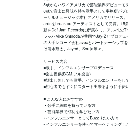
5歳からハワイアメリカで芸能業界デビューモデル、
0歳で音楽に興味を持ち歌手として事務所がプロデュ
ーサルミュージック本社アメリカでリリース。12歳で
ardsをbreak outアーティストとして受賞
動をDef Jam Recordsに所属をし、アルバム:Th
ラッパMike Shinodaが共同でJay-Zと
の大手レコード会社avexとパートナーシップを
は清水翔太、Jayed、Soulja等々。

サービス内容:

■歌手、インフルエンサープロデュース

■楽曲提供(BGM,フル楽曲)

■顔出し無しでも歌手、インフルエンサーをして
■初心者でもすぐにスタート出来るように手伝い
■ こんな人におすすめ

・歌手に興味を持っている方

・芸能業界で成功を学びたい方

• インフルエンサーとしてBuzzりたい方々

• インフルエンサーを使ってマーケティングした