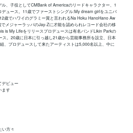
子役としてCMBank of Americaのリードキャラクター、1
ース。11歳でファーストシングル:My dream girlをユニバ
ハワイのグラミー賞と言われるNa Hoku HanoHano Aw
。15歳でメジャーラッパのJay-Zに才能を認められレコード会社の移
is is My Lifeをリリースプロデュースは有名バンドLikin Parkの
プロデュース。20歳に日本に引っ越し21歳から芸能事務所を設立、日本
組、プロデュースして来たアーティストは5,000名以上、中に
デビュー

ます

い方々
