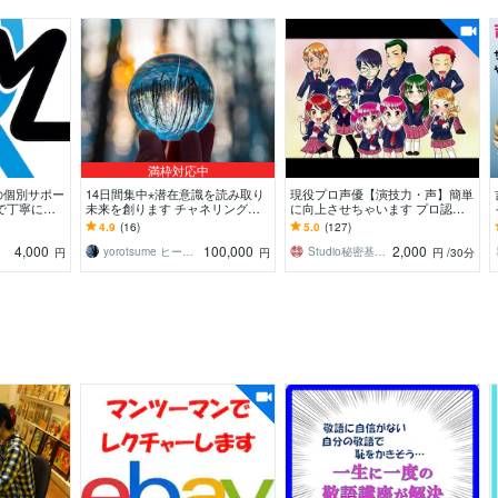
満枠対応中
の個別サポー
14日間集中⋆潜在意識を読み取り
現役プロ声優【演技力・声】簡単
で丁寧に理
未来を創ります チャネリング＋
に向上させちゃいます プロ認定■
ヒーリング完全伴走プレミアム
初心者も勉強中もウェルカム！趣
4.9
(16)
5.0
(127)
味や興味も大歓迎！
4,000
100,000
2,000
yorotsume ヒーリングセラピスト
Studio秘密基地★プロ声優＆プロ集団
円
円
円
/30分