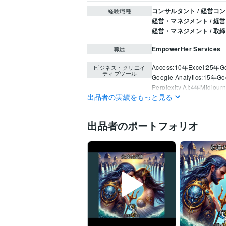
コンサルタント / 経営コ
経験職種
経営・マネジメント / 経営
経営・マネジメント / 取
EmpowerHer Services
職歴
Access:10年
Excel:25年
G
ビジネス・クリエイ
ティブツール
Google Analytics:15年
Go
Perplexity AI:4年
Midjour
出品者の実績をもっと見る
生成AI活用・開発・制作
得意分野
どんなジャンルも対可
出品者のポートフォリオ
英語
ネイティブレベル
語学力