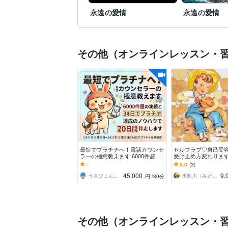
永遠の愛情
永遠の愛情
その他（オンラインレッスン・
最短でプラチナへ！電話カウンセ
セルフラブ♡自己受
ラーの極意教えます 6000件超の
受け止め方変わります
実績と34日達成のノウハウで20
消！マインドセット
-
5.0
(3)
日間伴走します
ージUP♡まるっと自
45,000
9,
うさぴょん＠癒し系アラフィフ心寄り添い人
水鳥川（みどりかわ）るい
円
/30分
その他（オンラインレッスン・