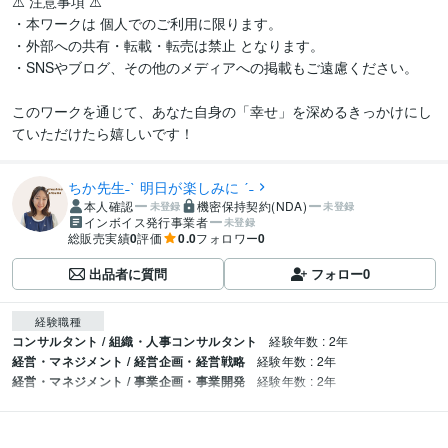
⚠️ 注意事項 ⚠️

・本ワークは 個人でのご利用に限ります。

・外部への共有・転載・転売は禁止 となります。

・SNSやブログ、その他のメディアへの掲載もご遠慮ください。

このワークを通じて、あなた自身の「幸せ」を深めるきっかけにし
ていただけたら嬉しいです！
ちか先生˗ˋ 明日が楽しみに ˊ˗
本人確認
機密保持契約(NDA)
未登録
未登録
インボイス発行事業者
未登録
総販売実績
0
評価
0.0
フォロワー
0
出品者に質問
フォロー
0
経験職種
コンサルタント / 組織・人事コンサルタント
経験年数 : 2年
経営・マネジメント / 経営企画・経営戦略
経験年数 : 2年
経営・マネジメント / 事業企画・事業開発
経験年数 : 2年