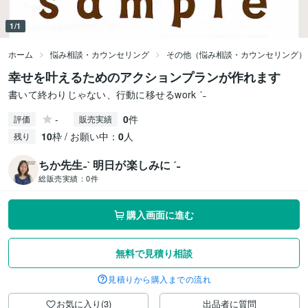
1/1
ホーム
悩み相談・カウンセリング
その他（悩み相談・カウンセリング）
幸せを叶えるためのアクションプランが作れます
書いて終わりじゃない、行動に移せるwork ˊ˗
-
0
件
評価
販売実績
10
枠 / お願い中：
0
人
残り
ちか先生˗ˋ 明日が楽しみに ˊ˗
総販売実績：
0件
購入画面に進む
無料で見積り相談
見積りから購入までの流れ
お気に入り(3)
出品者に質問