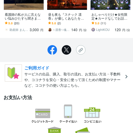
看護師の私が人に言えな
昼も夜も『スナック 凛
おしゃべりだけ★女性限
い悩みひたすら聞きます
香』が優しくあなたを癒
定★カードなしでお話で
なんでも話せる場所がこ
します あなたのお話し♡
きます ｜思いきり好きな
5.0
(20)
5.0
(2)
5.0
(11)
こにあります。
ゆるりとふんわりお聴き
だけお話し下さい♪おしゃ
3,000
140
120
します✨
べり専用メニューです
助産師 まんまる
✨凛香✨魂に寄り添う癒しボイス届けます✨
LightKOU
円
円
/分
円
/分
ご利用ガイド
サービスの出品、購入、取引の流れ、お支払い方法・手数料
や、ココナラを安心・安全に使って頂くための制度やマナー
など、ココナラの使い方はこちら。
お支払い方法