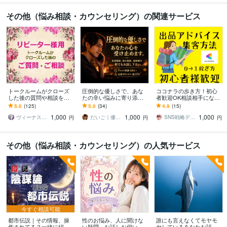
その他（悩み相談・カウンセリング）の関連サービス
トークルームがクローズ
圧倒的な優しさで、あな
ココナラの歩き方！初心
した後の質問や相談を承
たの辛い悩みに寄り添い
者歓迎OK相談相手になり
ります ※今まで私の施術を
ます 恋愛相談、悩み相
ます 愚痴聞き、集客方
5.0
(125)
5.0
(34)
4.9
(15)
受けたことがない方は、
談、愚痴聞き、どんな話
法、出品アドバイスなど
1,000
1,000
1,000
お申し込みできません
でも寄り添い支えます
悩みを解消
ヴィーナス☆パワー
だいご｜優しさの塊みたいなカウンセラー
SNS戦略デザイン｜ケイ
円
円
円
その他（悩み相談・カウンセリング）の人気サービス
今すぐ相談可能
都市伝説｜その情報、操
性のお悩み、人に聞けな
誰にも言えなくてモヤモ
作されてる？一緒に紐解
い疑問、お話しお伺いし
ヤしているあなたお話伺