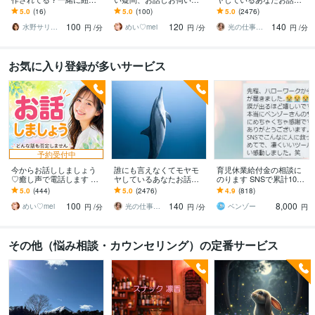
きます 陰謀論本当に偶
ます 男女の性のお悩み、
います ひとりで抱え込ま
5.0
(16)
5.0
(100)
5.0
(2476)
然？その直感、否定しま
人に聞けないお話し何で
ないで！ちょっと聞いて
100
120
140
せん。全部お聞きしま
もどうぞ！♡
ほしい！でも大丈夫❤️
水野サリー✨優しく寄り添う話し相手
めい♡mei
光の仕事人☆picari
円
/分
円
/分
円
/分
す！
お気に入り登録が多いサービス
予約受付中
今からお話ししましょう
誰にも言えなくてモヤモ
育児休業給付金の相談に
♡癒し声で電話します 気
ヤしているあなたお話伺
のります SNSで累計1000
楽にフリートーク♡雑談
います ひとりで抱え込ま
件超回答した、現役社労
5.0
(444)
5.0
(2476)
4.9
(818)
から悩み相談まで✨5分で
ないで！ちょっと聞いて
士事務所職員が対応
100
140
8,000
も大歓迎❤️
ほしい！でも大丈夫❤️
めい♡mei
光の仕事人☆picari
ベンゾー
円
/分
円
/分
円
その他（悩み相談・カウンセリング）の定番サービス