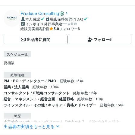
Produce Consulting
本人確認
機密保持契約(NDA)
インボイス発行事業者
未登録
総販売実績
2
評価
5.0
フォロワー
6
出品者に質問
フォロー
6
スケジュール
要相談
経験職種
PM・PO・ディレクター / PMO
経験年数 : 5年
営業 / 法人営業
経験年数 : 10年
コンサルタント / IT戦略コンサルタント
経験年数 : 5年
経営・マネジメント / 経営企画・経営戦略
経験年数 : 10年
ライフスタイル・その他 / キャリア・資格アドバイザー
経験年数 : 5年
職歴
大手総合コンサルティングファーム【ゆうのじ】
2021年3月 ~ 現在
出品者の実績をもっと見る
大手金融SaaS企業【かずお】
2024年9月 ~ 現在
大手国際物流会社【ゆうのじ】
2016年3月 ~ 2021年2月