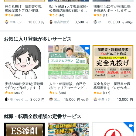
完全丸投げ 履歴書や職
語学力
0から完成●大学職員試験•
採用担当20年が転職活動
務経歴書をプロが作成し
公務員試験用ES届けます
を徹底サポートします 採
英語
ビジネスレベル
ます ゼロから作成代行/ポ
合格多数最短1日●大学職
用担当目線で課題を明確
5.0
(867)
5.0
(40)
5.0
(19)
中国語
イント解説付 総販売実
ネイティブレベル
員試験•公務員•企業志望動
に｜職務経歴書・面接ま
13,000
3,500
60,000
績2000件突破
機自己PR
で徹底サポート
中条（ジョインキャリアオフィス）
最高評価受賞プラチナランクライター桜
ゆきこ 仕事とキャリアの先生
円
円
円
/60分
お気に入り登録が多いサービス
実績3300件突破❗️志望動機
人生・転職相談。自己分
完全丸投げ 履歴書や職
やPRなど作成します 【多
析/キャリアコーチングし
務経歴書をプロが作成し
くの書類通過＆内定実
ます カウンセリング＆や
ます ゼロから作成代行/ポ
5.0
(2604)
5.0
(956)
5.0
(867)
績】転職・就職活動の
りたいこと言語化方法解
イント解説付 総販売実
3,000
15,000
13,000
「核」を提供
説＆自己探索ナビ納品
績2000件突破
海（かい）＠応募書類のプロフェッショナル
宮内 利亮 キャリアコンサルタント
中条（ジョインキャリアオフィス）
円
円
/90分
円
就職・転職全般相談の定番サービス