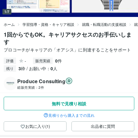
1/7
ホーム
学習指導・資格・キャリア相談
就職・転職活動の支援相談
就
1回からでもOK。キャリアサクセスのお手伝いしま
す
プロコーチがキャリアの「オアシス」に到達することをサポート
-
0
件
評価
販売実績
3
枠 / お願い中：
0
人
残り
Produce Consulting
総販売実績：
2件
無料で見積り相談
見積りから購入までの流れ
お気に入り(1)
出品者に質問