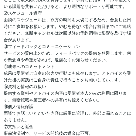
いる課題を共有いただけると、より適切なサポートが可能です。

②スケジュール遵守

面談のスケジュールは、双方の時間を大切にするため、合意した日
時にご参加をお願いします。やむを得ない場合は前日までにご連絡
ください。無断キャンセルは次回以降の予約調整に影響を及ぼす場
合があります。

③フィードバックとコミュニケーション

サービスの質向上のため、フィードバックの提供を歓迎します。何
か懸念点や希望があれば、遠慮なくお知らせください。

④成果へのコミットメント

成果は受講者ご自身の努力や行動にも依存します。アドバイスを受
けた後の実践はご自身の責任で行うことをお願いしています。

⑤資料と情報の取扱い

提供する資料やアドバイス内容は受講者本人のみの利用に限りま
す。無断転載や第三者への共有はお控えください。

⑥個人情報保護

面談でお話しいただいた内容は厳重に管理し、外部に漏れることは
ありません。

⑦支払いと返金

事前決済制で、サービス開始後の返金は不可。