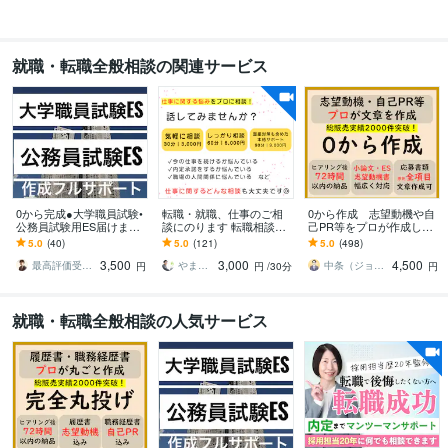
人材ベンチャー【かずお】
2023年10月 ~ 現在
大手メディア企業【かずお】
2022年9月 ~ 2023年9月
大手国際物流会社【かずお】
2016年3月 ~ 2022年8月
就職・転職全般相談の関連サービス
資格・検定
TOEIC
取得年 : 2014年
PMP（Project Management Professional）
取得年 : 2023年
TOEFL
取得年 : 2009年
ビジネス・クリエイティブツール
WordPress:5年
Access:5年
Excel:10年
Google サイト:5年
0から完成●大学職員試験•
転職・就職、仕事のご相
0から作成 志望動機や自
公務員試験用ES届けます
談にのります 転職相談や
己PR等をプロが作成しま
Google スプレッドシート:5年
Google スライド:5年
合格多数最短1日●大学職
面接の対策など気軽にご
す プロ品質の文章を作成/
5.0
(40)
5.0
(121)
5.0
(498)
Google ドキュメント:5年
Keynote:5年
Numbers:5年
Pages:5年
員試験•公務員•企業志望動
相談ください！
結果に直結 総販売実績2
3,500
3,000
4,500
機自己PR
000件突破
最高評価受賞プラチナランクライター桜
やまちゃ〜転職・就職支援〜
中条（ジョインキャリアオフィス）
PowerPoint:10年
Word:10年
円
Salesforce:5年
円
Domo:5年
/30分
Power BI:5年
円
Tableau:5年
Asana:5年
ChatGPT:4年
Bard:3年
DALL-E:3年
就職・転職全般相談の人気サービス
得意分野
学習指導・資格・キャリア相談
プロキャリアコーチが言語化をお手伝い
転職アドバイス（履歴書・職歴添削）
経営学全般の知識（MBA）
MBA
転職
履歴書
職務経歴書
キャリア
コーチング
資料作成
コンサル
ビジネス代行・事務代行
パワーポイント作成（ロジカルｘ伝わる）
コンサル
資料作成
ロジカル
プレゼン
伝わる