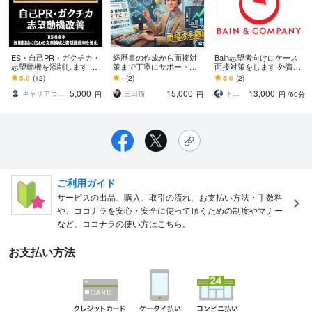
ES・自己PR・ガクチカ・
経歴書の作成から面接対
Bain志望者向けにケース
志望動機を添削します 大
策まで丁寧にサポートし
面接対策をします 外資戦
手メディア現役社員×修士
ます 全部丸投げ 履歴書
略コンサルが実際のお題
5.0
(12)
-
(2)
5.0
(2)
キャリアコンサルタント
や職務経歴書及び面接対
で演習、50名超戦コン内
5,000
15,000
13,000
の指導
策を対応します
定者輩出
キャリアつばめ
三田猫
トム＠外資戦略コンサルタント
円
円
円
/60分
ご利用ガイド
サービスの出品、購入、取引の流れ、お支払い方法・手数料
や、ココナラを安心・安全に使って頂くための制度やマナー
など、ココナラの使い方はこちら。
お支払い方法