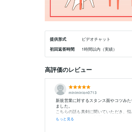
提供形式
ビデオチャット
初回返答時間
1時間以内（実績）
高評価のレビュー
miniminion0713
新規営業に対するスタンス面やコツみた
ました。
こちらの話も真剣に聞いていただき、悩
また悩んだ際にはご利用させていただき
もっと見る