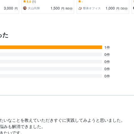
と経験を全て
ンスではなく、原理原則が分かれ
築きたい施術者におすすめです
5.0
(1)
-
ば必ず売れる〜
3,000
1,500
1,000
大山尚輝
整体オフィス
円
円
/60分
円
/30分
った
1件
0件
0件
0件
0件
たいなことを教えていただきすぐに実践してみようと思いました。

悩みも解消できました。

きたいです。