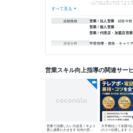
※土日祝は夜が対応できる
すべて見る
営業 / 法人営業
経験年数 
経験職種
営業 / 個人営業
営業 / 代理店・加盟店営業
学習指導・資格・キャリ
得意分野
営業スキル向上指導の関連サー
営業で活躍したい方必見！今より
大手商社にて全国1位
更に成果ださせます 社外の営業
のコツ伝授します イ