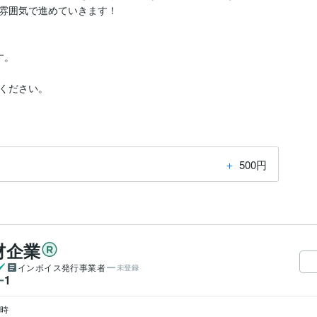
雰囲気で進めていきます！

。

ください。
＋
500円
材企業
インボイス発行事業者
未登録
1
ー
時
