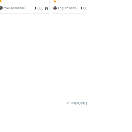
ポートします
らない方へ。
営業の悩みを即
-
-
-
1,500
1,000
makunsansan9
LogLifeWorks
営業の保健室
円
円
/30分
2025年3月3日