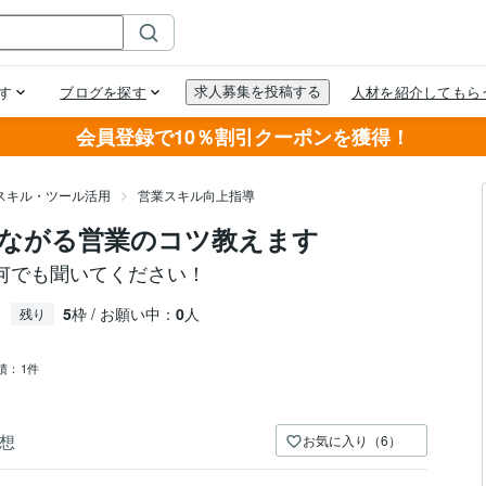
会員登録で10％割引クーポンを獲得！
スキル・ツール活用
営業スキル向上指導
ながる営業のコツ教えます
何でも聞いてください！
5
枠 / お願い中：
0
人
残り
績：
1件
想
お気に入り（6）