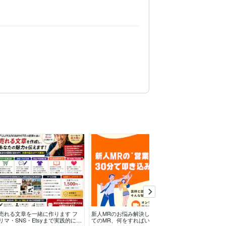
売れる文章を一緒に作ります フ
新人MRのお悩み解決します 初め
売れない原因、
リマ・SNS・Etsyまで実践的にサ
てのMR、何をすればいいかわか
ます 現役営業マ