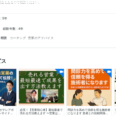
場合もあるので相談ください。
: 5年
経験年数 : 4年
ア相談
コーチング
営業のアドバイス
ビス
がテレアポ
必見！【営業初心者】最短最速で
問診力を高めて信頼を得る施術者
ンサイドセ
売れる方法教えます 〜営業はセ
になります 患者との信頼関係を