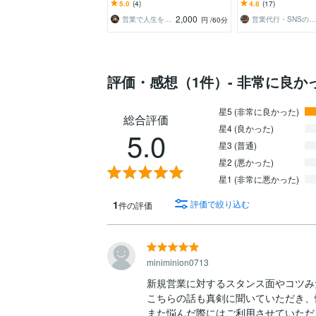
メンターします（営業歴20年）
ールスで独立！知識
5.0
(4)
4.8
(17)
詰め込んでいます
2,000
営業で人生を豊かに
営業代行・SNSのプロ 〜コアタクト〜
円
/60分
評価・感想（1件）- 非常に良か
星5 (非常に良かった)
総合評価
星4 (良かった)
5.0
星3 (普通)
星2 (悪かった)
星1 (非常に悪かった)
1
評価で絞り込む
件の評価
miniminion0713
新規営業に対するスタンス面やコツみ
こちらの話も真剣に聞いていただき、
また悩んだ際にはご利用させていただ