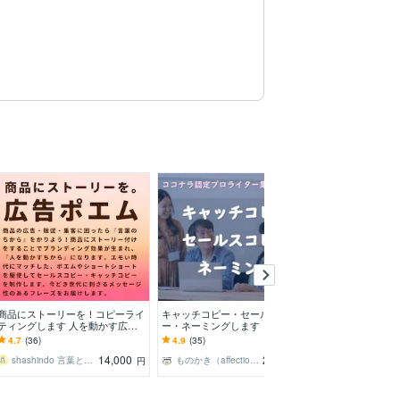
商品にストーリーを！コピーライ
キャッチコピー・セールスコピ
大量！プロのキャ
ティングします 人を動かす広告
ー・ネーミングします 【５案提
案をご提案しま
キャッチコピーを今どきなポエム
案】プロライター集団による安心
アイデアの宝庫
4.7
(36)
4.9
(35)
-
で書く
のコピーライティング！
迅速安心のコピ
14,000
20,000
shashindo 言葉と手書き文字
ものかき（affection）
円
円