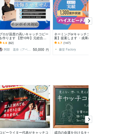
プロが温度の高いキャッチコピー
ネーミングorキャッチコピー【10
コピーライター
を作ります 【歴10年】元総合広
案】提案します ・成果のあが
ピーを書きます
告代理店MVP賞受賞/行動に導く
る、オリジナルでインパクトのあ
ライターCEOが
4.9
(62)
4.7
(147)
5.0
(11)
言葉を。
る案をご提案。
様のみ
50,000
5,500
阿部 遥奈（アベハルナ）
藤堂 Factory
円
円
コピーライター代表がキャッチコ
成功の命運を分けるキャッチコピ
キャッチコピー