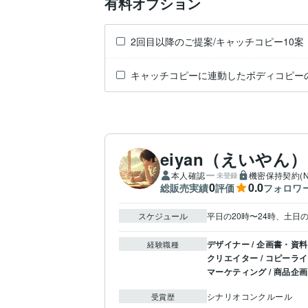
有料オプション
2回目以降のご提案/キャッチコピー10案
キャッチコピーに連動したボディコピー
eiyan（えいやん）
本人確認
機密保持契約(N
未登録
0
0.0
総販売実績
評価
フォロワ
スケジュール
平日の20時〜24時、土日の
デザイナー / 企画書・資
経験職種
クリエイター / コピーラ
マーケティング / 商品企
シナリオコンクルール
受賞歴