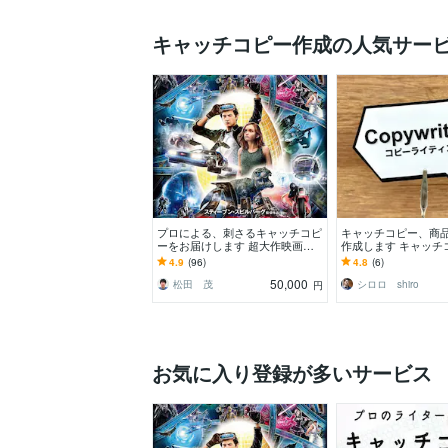
キャッチコピー作成の人気サー
プロによる、刺さるキャッチコピ
キャッチコピー、商
ーをお届けします 超大作映画な
作成します キャッチ
ども手がける、プロのコピーライ
品名など想いを形に
4.9
(96)
4.8
(6)
ターによる言葉を。
50,000
松田 茂
シロロ shiro
円
お気に入り登録が多いサービス