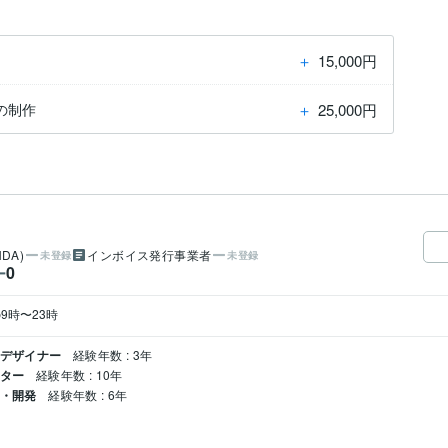
＋
15,000円
＋
25,000円
の制作
DA)
インボイス発行事業者
未登録
未登録
0
ー
9時〜23時
料デザイナー
経験年数 : 3年
イター
経験年数 : 10年
画・開発
経験年数 : 6年