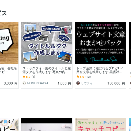
ビス
品名、会社名
ストックフォト用のタイトルと厳
トップ企業に選ばれるプロがHP
コピー、商
選タグを作成します 写真の内容
用全文章を執筆します 英語対応
します。
が伝わる自然なタイトルと使いや
でグローバルサイトもバイリンガ
5.0
(1)
5.0
(13)
すいタグを考えます。
ルライターにお任せを。
3,000
1,000
150,000
MOMONGA224
サウティ
円
円
円