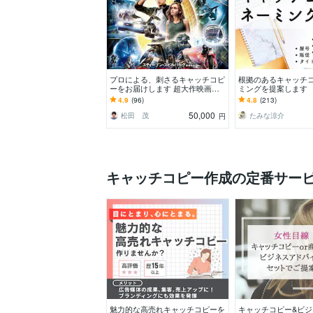
プロによる、刺さるキャッチコピ
根拠のあるキャッチコ
ーをお届けします 超大作映画な
ミングを提案します 
ども手がける、プロのコピーライ
高品質なキャッチコ
4.9
(96)
4.8
(213)
ターによる言葉を。
ングをお求めの方へ
50,000
松田 茂
たみな涼介
円
キャッチコピー作成の定番サー
魅力的な高売れキャッチコピーを
キャッチコピー&ビ