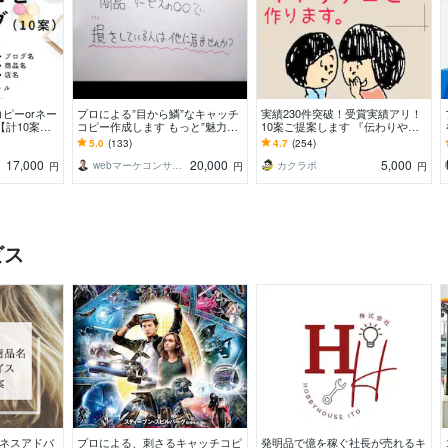
ピーorネー
プロによる”目から鱗”なキャッチ
実績230件突破！受賞実績アリ！
【計10案】
コピー作成します もっと”魅力的
10案ご提案します 『伝わりやす
ピー・ネーミ
な商品の伝え方があるはず！”と
くて、押しつけない』キャッチコ
5.0
(133)
4.7
(254)
気づいたあなたへ
ピー作ります。
17,000
20,000
5,000
webマーケコンサルタント 若林 潤
カクラボ
円
円
円
ビス
ジネスアドバ
プロによる、刺さるキャッチコピ
発明品で億を稼ぐ社長が売れるキ