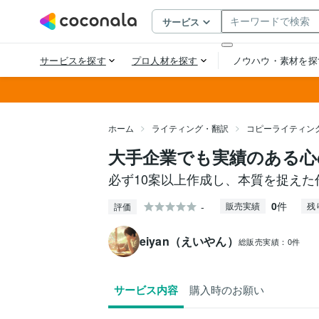
ホーム
ライティング・翻訳
コピーライティン
大手企業でも実績のある心
必ず10案以上作成し、本質を捉え
0
件
-
販売実績
残
評価
eiyan（えいやん）
総販売実績：
0件
サービス内容
購入時のお願い