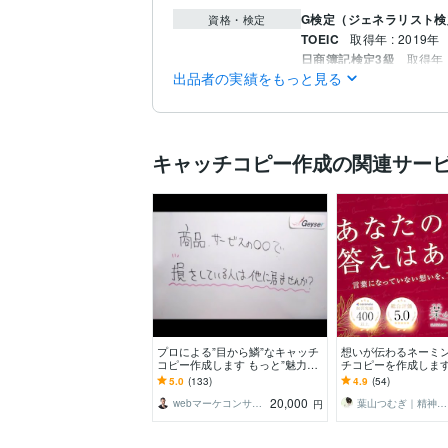
G検定（ジェネラリスト検
資格・検定
TOEIC
取得年 : 2019年
日商簿記検定3級
取得年 :
出品者の実績をもっと見る
ライティング・翻訳
キ
得意分野
中国語
ビジネスレベル
語学力
キャッチコピー作成の関連サー
プロによる”目から鱗”なキャッチ
想いが伝わるネーミ
コピー作成します もっと”魅力的
チコピーを作成します
な商品の伝え方があるはず！”と
り◎商標確認・制作
5.0
(133)
4.9
(54)
気づいたあなたへ
にお伝えします
20,000
webマーケコンサルタント 若林 潤
葉山つむぎ｜精神科看護師・書く人
円