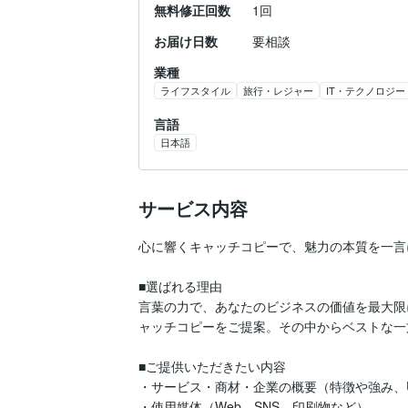
無料修正回数
1回
お届け日数
要相談
業種
ライフスタイル
旅行・レジャー
IT・テクノロジー
言語
日本語
サービス内容
心に響くキャッチコピーで、魅力の本質を一言に
■選ばれる理由

言葉の力で、あなたのビジネスの価値を最大限
ャッチコピーをご提案。その中からベストな一
■ご提供いただきたい内容

・サービス・商材・企業の概要（特徴や強み、U
・使用媒体（Web、SNS、印刷物など）
