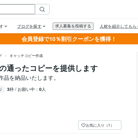
会員登録で10％割引クーポンを獲得！
グ
キャッチコピー作成
の通ったコピーを提供します
た作品を納品いたします。
3
枠 / お願い中：
0
人
り
お気に入り（1）