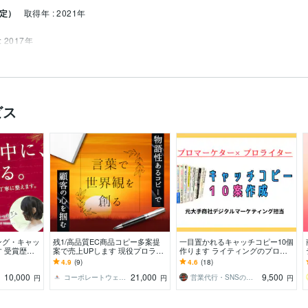
定）
取得年 : 2021年
 2017年
ャッチコピー・ボディコピーの制作
ビス
ング・キャッ
残1/高品質EC商品コピー多案提
一目置かれるキャッチコピー10個
 受賞歴あ
案で売上UPします 現役プロライ
作ります ライティングのプロ
意図まで丁寧
ターが、魅力的な商品コピーを短
が、惹かれやすく売れやすい文章
4.9
(9)
4.6
(18)
納期で提供します！
を作成します
10,000
21,000
9,500
コーポレートウェブソリューションズ
営業代行・SNSのプロ 〜コアタクト〜
円
円
円