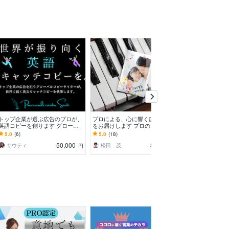
トップ企業が選ぶ広告のプロが、
プロによる、心に響く広告コピー
想いが伝わるネ
英語コピーを創ります グローバ
をお届けします プロのコピーラ
チコピーを作成
ルコピーライターによる、世界が
イターによる、広告などのコピー
り◎商標確認・
5.0
(6)
5.0
(18)
4.9
(54)
振り向くパワーワードを
ライティングを。
にお伝えします
50,000
80,000
サウティ
松田 茂
円
円