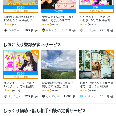
相談中
相談中
予約受付中
相談中
予約受付中
関西弁の飲み仲間♬さし
女性限定 なんでも「ガチ
誰かとちょこっと話した
飲みしながらお話します
相談」あなたの味方で話
いとき、5分でもお話聞き
何となく話したい✨酔った
ます 男性目線で、あなた
ます 疲れた～、でもカウ
4.9
(373)
5.0
(1063)
5.0
(8027)
時のいい気分のまま⭐︎お話
の恋の“答え”を言葉にしま
ンセリングじゃない、な
100
140
220
しましょう
す。
んとなく雑談聞いて～
あきほ ✿ 元気を届ける関西女子✨
桜井 ひかる｜経験豊富の恋愛相談室
ナナミ_nanami
円
/分
円
/分
円
/分
お気に入り登録が多いサービス
相談中
予約受付中
誰かとちょこっと話した
現役弁護士が悩み相談に
批判も拒絶もなし✨秘密厳
いとき、5分でもお話聞き
乗ります 恋愛、夫婦、学
守で、優しくお聞き致し
ます 疲れた～、でもカウ
校、会社、お金，単なる
ます ✨お試し１分から✨
5.0
(8027)
5.0
(2050)
5.0
(7930)
ンセリングじゃない、な
愚痴など何でもOK！
違うかな？と思ったら途
220
1,000
100
んとなく雑談聞いて～
中で切って構いません
ナナミ_nanami
なんでも相談員
create my life
円
/分
円
円
/分
じっくり傾聴・話し相手相談の定番サービス