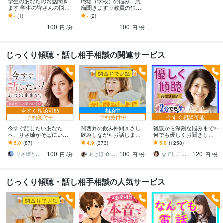
学生のあなたのお話聞き
職場（学校）の悩み、愚
ます 学生の皆さんの悩み
痴聞きます ✨教員の独特
を聞かせていただく場所
な人間関係の悩み、学級
-
(1)
-
(2)
です
経営などお聞きします✨
100
100
円
/分
円
/分
じっくり傾聴・話し相手相談の関連サービス
今すぐ相談可能
相談中
予約受付中
予約受付中
今すぐ相談可能
今すぐ話したいあなた
関西弁の飲み仲間♬さし
雑談から深刻な悩みまで✨
へ。りさ姉がそばにいま
飲みしながらお話します
何でも優しくお聞きしま
す 1人じゃない。どんな感
何となく話したい✨酔った
す 恋愛・人間関係・仕
5.0
(87)
4.9
(373)
5.0
(1258)
情も否定しない✨低音ボイ
時のいい気分のまま⭐︎お話
事・職場・家族✅どんな事
100
100
120
スでゆったり
しましょう
でも受け止めます❗
りさ姉と話すこころ整え時間
あきほ ✿ 元気を届ける関西女子✨
なでしこママ ✿ 幸せ案内人
円
/分
円
/分
円
/分
じっくり傾聴・話し相手相談の人気サービス