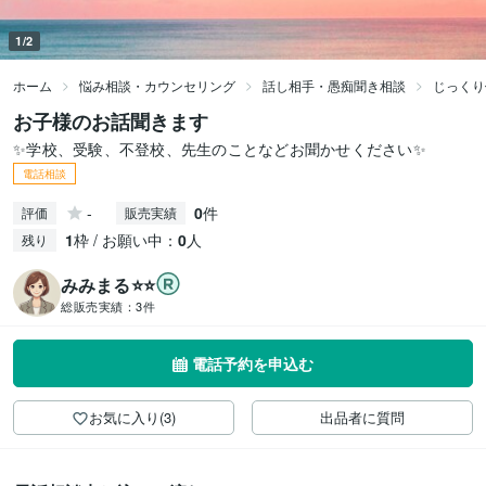
1/2
ホーム
悩み相談・カウンセリング
話し相手・愚痴聞き相談
じっくり
お子様のお話聞きます
✨学校、受験、不登校、先生のことなどお聞かせください✨
電話相談
-
0
件
評価
販売実績
1
枠 / お願い中：
0
人
残り
みみまる⭐️⭐️
総販売実績：
3件
電話予約を申込む
お気に入り(3)
出品者に質問