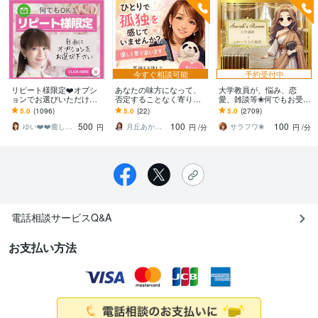
今すぐ相談可能
予約受付中
リピート様限定❤️オプシ
あなたの味方になって、
大学教員が、悩み、恋
ョンでお選びいただけま
否定することなく寄り添
愛、雑談等❀何でもお受け
す ✅ 2回目からご利用可
います ちょっと不安な時
します 問題の核心へ❀モ
5.0
(1096)
5.0
(22)
5.0
(2709)
能(※問合せ＆質問可能)
や、寂しい時、愚痴でも
ヤモヤからの脱出へ❀脳内
500
100
100
雑談でも！話してみてね
整理を得意とします❀
ゆい❤️❤️癒しの心友
月丘あかり⭐︎あなたの心の救急箱
サラフワ❀
円
円
/分
円
/分
電話相談サービスQ&A
お支払い方法