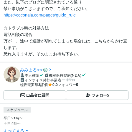
また、以下のブログに明記されている通り

https://coconala.com/pages/guide_rule
☆トラブル時の対処方法

電話相談の場合

万が一、途中で通話が切れてしまった場合には、こちらからかけ直
します。

みみまる⭐️⭐️
本人確認
機密保持契約(NDA)
インボイス発行事業者
未登録
総販売実績
3
評価
0.0
フォロワー
5
出品者に質問
フォロー
5
スケジュール
平日:21時〜

土日:9時〜
すべて見る