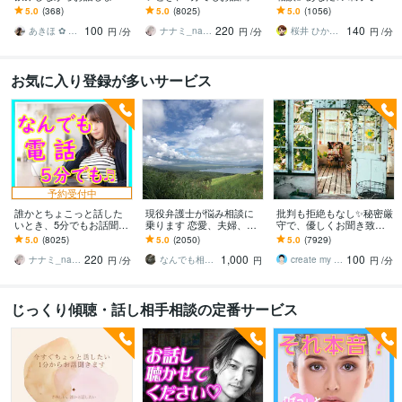
何となく話したい✨酔った
ます 疲れた～、でもカウ
ます 男性目線で、あなた
5.0
(368)
5.0
(8025)
5.0
(1056)
時のいい気分のまま⭐︎お話
ンセリングじゃない、な
の恋の“答え”を言葉にしま
100
220
140
しましょう
んとなく雑談聞いて～
す。
あきほ ✿ 元気を届ける関西女子✨
ナナミ_nanami
桜井 ひかる｜経験豊富の恋愛相談室
円
/分
円
/分
円
/分
お気に入り登録が多いサービス
予約受付中
誰かとちょこっと話した
現役弁護士が悩み相談に
批判も拒絶もなし✨秘密厳
いとき、5分でもお話聞き
乗ります 恋愛、夫婦、学
守で、優しくお聞き致し
ます 疲れた～、でもカウ
校、会社、お金，単なる
ます ✨お試し１分から✨
5.0
(8025)
5.0
(2050)
5.0
(7929)
ンセリングじゃない、な
愚痴など何でもOK！
違うかな？と思ったら途
220
1,000
100
んとなく雑談聞いて～
中で切って構いません
ナナミ_nanami
なんでも相談員
create my life
円
/分
円
円
/分
じっくり傾聴・話し相手相談の定番サービス