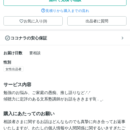
見積りから購入までの流れ
お気に入り(3)
出品者に質問
ココナラの安心保証
お届け日数
要相談
性別
女性出品者
サービス内容
勉強のお悩み、ご家庭の愚痴、推し語りなど.ᐟ.ᐟ

傾聴力に定評のある文系塾講師がお話をききますჱ̒( .  ̫ .
購入にあたってのお願い
相談者さまに関するお話はどんなものでも真摯に向き合ってお返事
いたしますが、わたしの個人情報や人間関係に関するいきすぎたご