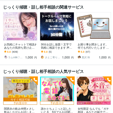
じっくり傾聴・話し相手相談の関連サービス
お気軽にチャットで相談♪
30分お話し放題！文字で
お困り事お聞きします。
あなたの気持ち受け止め
気軽に相談できます 声を
何でも代行いたします 土
ます ゆっくりお話聞きま
出さなくてOK！誰にも知
日祝、夜間対応。見積も
5.0
(409)
5.0
(5)
5.0
(47)
す☆1人じゃないよ☺︎一緒
られず気軽におしゃべり
り、返信早いです。
1,000
1,000
1,000
に考えよう･:*
放題☆
ラムmilk♡癒し声主婦セラピスト･°＊
さとこ寄り添いタロットリーディング
黒沢 怜
円
円
円
じっくり傾聴・話し相手相談の人気サービス
今すぐ相談可能
予約受付中
予約受付中
関西弁の飲み仲間♬さし
誰かとちょこっと話した
女性限定 なんでも「ガチ
飲みしながらお話します
いとき、5分でもお話聞き
相談」あなたの味方で話