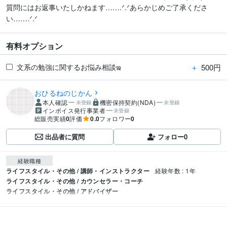
質問にはお返事いたしかねます…….ᐟ.ᐟあらかじめご了承くださ
い……‎.ᐟ.ᐟ
有料オプション
＋
500円
文系の勉強に関するお悩み相談ఇ
おひるねのじかん
本人確認
機密保持契約(NDA)
未登録
未登録
インボイス発行事業者
未登録
総販売実績
0
評価
0.0
フォロワー
0
出品者に質問
フォロー
0
経験職種
ライフスタイル・その他 / 講師・インストラクター
経験年数 : 1年
ライフスタイル・その他 / カウンセラー・コーチ
ライフスタイル・その他 / アドバイザー