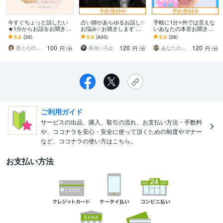
予約受付中
予約受付中
今すぐちょっと話したい
占い師があらゆるお話し✨
手軽に1分⭐外では言えな
★1分からお話をお聞きし
お悩み✨お聴きします 話
いあなたの本音お聞きし
ます LGBTQ｜誰にも話せ
して楽になりましょう✨心
ます 癒やし力・共感力あ
5.0
(39)
5.0
(400)
5.0
(38)
ない｜でも聞いてほしい
の荷物を置いていってく
るHSP×ADHDのビジネス
100
120
120
｜
ださい✨
パーソン
星と心のセラピスト✧ Asami
美水いろは
あなたのサポーター⭐えみ
円
/分
円
/分
円
/分
ご利用ガイド
サービスの出品、購入、取引の流れ、お支払い方法・手数料
や、ココナラを安心・安全に使って頂くための制度やマナー
など、ココナラの使い方はこちら。
お支払い方法