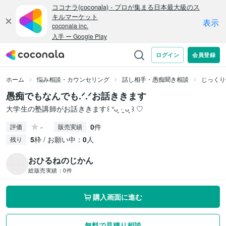
ホーム
悩み相談・カウンセリング
話し相手・愚痴聞き相談
じっくり
愚痴でもなんでも.ᐟ.ᐟお話ききます
大学生の塾講師がお話ききます꒰ ᐡᴗ͈ ·̫ ᴗ͈ ꒱ ♡
-
0
件
評価
販売実績
5
枠 / お願い中：
0
人
残り
おひるねのじかん
総販売実績：
0件
購入画面に進む
無料で見積り相談