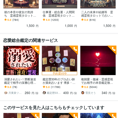
ビジネス・クリエイティブツール
弥生会計:30年
Excel:25年
Google サイト:25年
Google スプレッドシート:3年
Google スライド:3年
彼の本音や彼女の気持
仕事運・総合運・人間関
二人の未来や結婚等 霊
ち 霊感霊視タロットで
係 霊感霊視タロット占
感霊視タロットで占いま
Google ドキュメント:3年
PowerPoint:25年
Word:25年
STORES:1年
占います 複雑恋愛・復
います 2026年適職・転職
す 複雑恋愛・復縁・ツイ
5.0
(784)
4.9
(1203)
5.0
(616)
勘定奉行:25年
Google Analytics:5年
Vrew:2年
縁・ツインレイ・結婚の
の参考・未来の運勢や運
ンレイ・結婚の進展・ソ
1,500
1,000
1,500
進展・ソウルメイト・縁
気 仕事運アップ
ウルメイト・縁結び
円
円
円
結び
得意分野
占い
タロットを使用した人生相談
恋愛総合鑑定の関連サービス
コンサルティング・士業
楽天市場等のＥＣ運営コンサルティング
ココナ
ラコンサル
予約受付中
溺愛されたい！禁断速攻
鑑定歴33年のプロ占い師
複雑愛・復縁・霊感霊視
鑑定で相手の深層心理承
が真剣占います 博多・廓
でお相手の本音鑑定致し
ります 速攻霊視 パート
屋の純血統占い祈願師
ます 降りて来た言葉をそ
5.0
(78)
5.0
(11789)
5.0
(5044)
ナーがあなたに向き合
雷鳥
のままお伝えします。
260
400
340
い、永遠の愛を誓うため
月黄泉ツキヨミ《禁断速攻霊視》
鑑定歴33年のプロ占い師 雷鳥
雪見そう
円
/分
円
/分
円
/分
に
このサービスを見た人はこちらもチェックしています