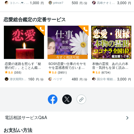
1,000
500
3,000
優しく寄り添います♡
念
開示サービスあり
コトハ ⸜❤︎⸝ 新サービス提供開始✨️
prince7
高峰ナオミ タロット占い師
円
円
/分
円
恋愛総合鑑定の定番サービス
今すぐ相談可能
恋愛の迷路を照らす「秘
SOS‼️恋愛✨仕事のモヤモ
本物の霊視 あの人の本
密の灯」。とことん鑑定
ヤを霊感透視で占います
音・気持ちを深く読み解
します ◆霊視・タロッ
流れを変えたい時、人生
きます 鑑定歴17年 恋
5.0
(355)
5.0
(3951)
5.0
(6734)
ト・オラクル、算命学、
の転機を迎えている時に
愛・復縁・音信不通・複
160
480
3,000
ダウジングの複合徹底鑑
ご相談ください
雑恋愛に対応
潜伏期間30年の霊視・占術鑑定 ひのわ
ベリザ
国分寺 螺鈿 RADEN
円
/分
円
/分
円
定
電話相談サービスQ&A
お支払い方法