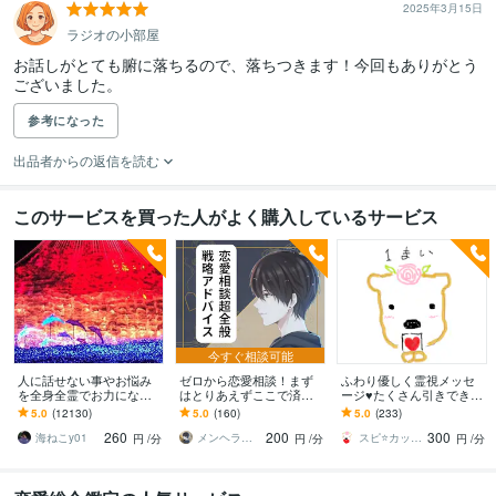
2025年3月15日
ラジオの小部屋
お話しがとても腑に落ちるので、落ちつきます！今回もありがとう
ございました。
参考になった
出品者からの返信を読む
このサービスを買った人がよく購入しているサービス
今すぐ相談可能
人に話せない事やお悩み
ゼロから恋愛相談！まず
ふわり優しく霊視メッセ
を全身全霊でお力になり
はとりあえずここで済ま
ージ♥️たくさん引きできま
ます 霊感霊視タロットな
す 元No.1ホスト（1年以
す 幸せで穏かな言葉たち
5.0
(12130)
5.0
(160)
5.0
(233)
どで貴方様のお心を救い
上継続）えのが完全版戦
♥️少し気分転換も✨しっか
260
200
300
ます。
略恋愛サポート
り深く調整も✨
海ねこy01
メンヘラ救世主 えの
スピ⭐️カッピーHappy ｶﾋﾟﾊﾞﾗ
円
/分
円
/分
円
/分