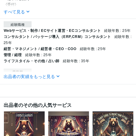
《受付》
すべて見る
経験職種
Webサービス・制作 / ECサイト運営・ECコンサルタント
経験年数 : 25年
コンサルタント / パッケージ導入（ERP,CRM）コンサルタント
経験年数 :
25年
経営・マネジメント / 経営者・CEO・COO
経験年数 : 25年
管理 / 経理
経験年数 : 25年
ライフスタイル・その他 / 占い師
経験年数 : 35年
受賞歴
出品者の実績をもっと見る
楽天ショップオブザイヤー２０１７パソコン周辺機器ジャンル大賞
楽天シ
ョップオブザイヤー２０１９パソコン周辺機器ジャンル賞
楽天ショップオ
ブザイヤー２０２１パソコン周辺機器ジャンル大賞
楽天NATIONSリーダー
店舗（１回目
楽天NATIONSリーダー店舗（２回目
楽天NATIONリーダー
店舗（３回目
ココナラ認定占い師
出品者のその他の人気サービス
資格・検定
日商簿記検定2級
取得年 : 1992年
情報処理技術者（第二種情報処理技術者）
取得年 : 1993年