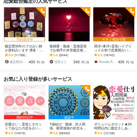
恋愛総合鑑定の人気サービス
予約受付中
今すぐ相談可能
鑑定歴33年のプロ占い師
複雑愛・復縁・霊感霊視
西洋×東洋×霊視ハイブリ
が真剣占います 博多・廓
でお相手の本音鑑定致し
ッド占術で恋展開占いま
屋の純血統占い祈願師
ます 降りて来た言葉をそ
す 恋の現状・進展❤️お相
5.0
(11789)
5.0
(5044)
5.0
(18743)
雷鳥
のままお伝えします。
手の本心に迫ります
400
340
400
鑑定歴33年のプロ占い師 雷鳥
雪見そう
Rosalia Rubino
円
/分
円
/分
円
/分
お気に入り登録が多いサービス
満枠対応中
相談中
恋愛占い：霊視とタロッ
T縁結び、復縁、対人関
ボリュームタロット★24
トであなたの恋を占いま
係、願望成就の祈念を承
時間以内に鑑定さしあげ
す 復縁・片想い・複雑
ります 対象者の思いと状
ます 3000文字以上の鑑定
5.0
(14515)
5.0
(38432)
5.0
(12128)
愛・夫婦問題…お悩みに
況、対象者との対話、祈
★希望者のみ一部カード