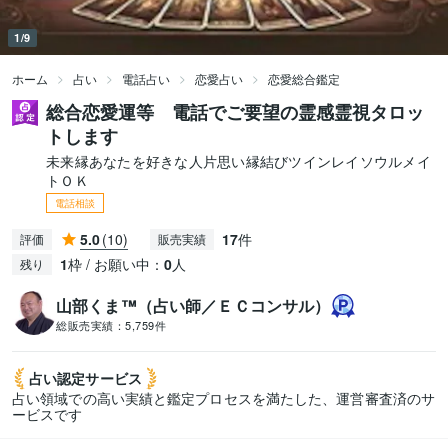
1/9
ホーム
占い
電話占い
恋愛占い
恋愛総合鑑定
総合恋愛運等 電話でご要望の霊感霊視タロッ
トします
未来縁あなたを好きな人片思い縁結びツインレイソウルメイ
トＯＫ
電話相談
5.0
(10)
17
件
評価
販売実績
1
枠 / お願い中：
0
人
残り
山部くま™（占い師／ＥＣコンサル）
総販売実績：
5,759件
占い認定
サービス
占い領域での高い実績と鑑定プロセスを満たした、運営審査済のサ
ービスです