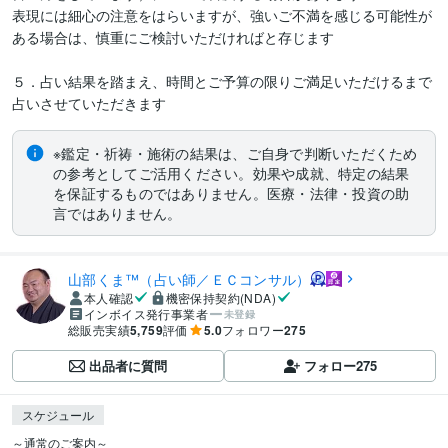
表現には細心の注意をはらいますが、強いご不満を感じる可能性が
ある場合は、慎重にご検討いただければと存じます

５．占い結果を踏まえ、時間とご予算の限りご満足いただけるまで
占いさせていただきます
※鑑定・祈祷・施術の結果は、ご自身で判断いただくため
の参考としてご活用ください。効果や成就、特定の結果
を保証するものではありません。医療・法律・投資の助
言ではありません。
山部くま™（占い師／ＥＣコンサル）
本人確認
機密保持契約(NDA)
インボイス発行事業者
未登録
総販売実績
5,759
評価
5.0
フォロワー
275
出品者に質問
フォロー
275
スケジュール
～通常のご案内～
