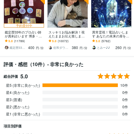
予約受付中
鑑定歴33年のプロ占い師
スッキリお悩み解決！視
異常霊視！電話占いしま
が真剣占います 博多・廓
えたままお伝え致します
す あなたの未来の扉を開
屋の純血統占い祈願師
恋愛、結婚、人間関係、
けます(^^)
5.0
(11789)
5.0
(10072)
5.0
(5762)
雷鳥
仕事、人生、ペットの気
400
380
260
持ち等◎祈願付き
鑑定歴33年のプロ占い師 雷鳥
佐和ダウジング＆スピリットメンター
とみー♪♪
円
/分
円
/分
円
/分
評価・感想（10件）- 非常に良かった
5.0
総合評価
星5 (非常に良かった)
10件
星4 (良かった)
0件
星3 (普通)
0件
星2 (悪かった)
0件
星1 (非常に悪かった)
0件
項目別評価