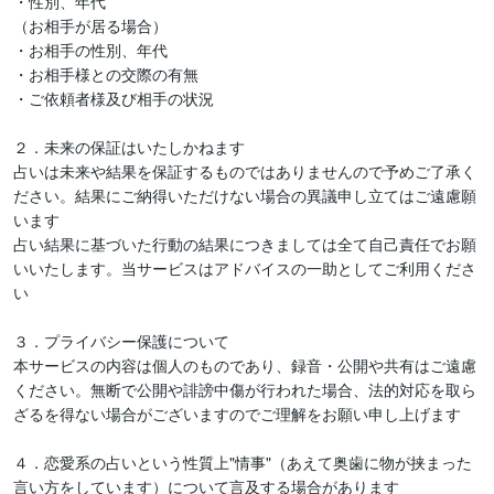
・性別、年代

（お相手が居る場合）

・お相手の性別、年代

・お相手様との交際の有無

・ご依頼者様及び相手の状況

２．未来の保証はいたしかねます

占いは未来や結果を保証するものではありませんので予めご了承く
ださい。結果にご納得いただけない場合の異議申し立てはご遠慮願
います

占い結果に基づいた行動の結果につきましては全て自己責任でお願
いいたします。当サービスはアドバイスの一助としてご利用くださ
い

３．プライバシー保護について

本サービスの内容は個人のものであり、録音・公開や共有はご遠慮
ください。無断で公開や誹謗中傷が行われた場合、法的対応を取ら
ざるを得ない場合がございますのでご理解をお願い申し上げます

４．恋愛系の占いという性質上"情事"（あえて奥歯に物が挟まった
言い方をしています）について言及する場合があります
