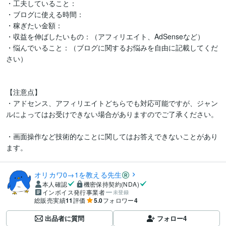
・工夫していること：

・ブログに使える時間：

・稼ぎたい金額：

・収益を伸ばしたいもの：（アフィリエイト、AdSenseなど）

・悩んでいること：（ブログに関するお悩みを自由に記載してくだ
さい）

【注意点】

・アドセンス、アフィリエイトどちらでも対応可能ですが、ジャン
ルによってはお受けできない場合がありますのでご了承ください。

・画面操作など技術的なことに関してはお答えできないことがあり
ます。
オリカワ0→1を教える先生
本人確認
機密保持契約(NDA)
インボイス発行事業者
未登録
総販売実績
11
評価
5.0
フォロワー
4
出品者に質問
フォロー
4