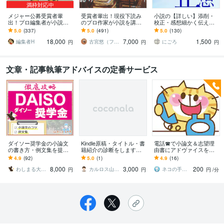
満枠対応中
メジャー公募受賞者輩
受賞者輩出！現役下読み
小説の【詳しい】添削・
出！プロ編集者が小説添
のプロ作家が小説を講評
校正・感想細かく伝えま
削します 【最終通過11人
します プロから実践的な
す 【長編OK】誤字、時系
5.0
(337)
5.0
(491)
5.0
(130)
に1人】完全オーダーメイ
アドバイスがもらえる！
列矛盾、不足表現、読み
18,000
7,000
1,500
ドで講評アドバイス
純文〜ラノベまでＯＫ
手の誤認、推敲等
編集者H
古宮悠（フルミヤユウ）
にごろ
円
円
円
文章・記事執筆アドバイスの定番サービス
ダイソー奨学金の小論文
Kindle原稿・タイトル・書
電話☎で小論文＆志望理
の書き方・例文集を提供
籍紹介の診断をします
由書にアドヴァイスを行
します 大人気 民間給付奨
「何が問題で次に何をす
います 小論文の書き方＆
4.9
(92)
5.0
(1)
4.9
(16)
学金の作文攻略ノウハウ
べきか」だけをハッキリ
考え方に不安のある方に
8,000
3,000
200
を徹底解説！
させる診断です。
はピッタリのサービス！
わしまる大学＠奨学金アドバイザー
カルロス山本｜Web集客一気通貫ニキ
ネコの手も借りたい＠青山舎
円
円
円
/分