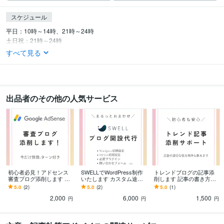
スケジュール
平日：10時～14時、21時～24時

土日祝：21時～24時
すべて見る
出品者のその他の人気サービス
初心者必見！アドセンス
SWELLでWordPress制作
トレンドブログの記事添
審査ブログ添削します な
いたします カスタム途中
削します 記事の書き方や
かなか受からない理由な
にも対応！完全初心者に
構成をプロがアドバイス
5.0
(2)
5.0
(2)
5.0
(1)
どを分析しアドバイス
も安心
します！
2,000
6,000
1,500
円
円
円