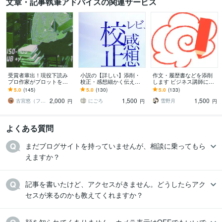
文章・記事執筆アドバイスの関連サービス
受賞者輩出！現役下読み
小説の【詳しい】添削・
作文・履歴書などを添削
プロ作家がプロットを読
校正・感想細かく伝えま
します ビジネス講師によ
みます 新人賞で結果を出
す 【長編OK】誤字、時系
る作文、履歴書の文面な
5.0
(145)
5.0
(130)
5.0
(133)
すには企画力が命！プロ
列矛盾、不足表現、読み
どの添削です。
2,000
1,500
1,500
が実践的にアドバイス
手の誤認、推敲等
古宮悠（フルミヤユウ）
にごろ
雪野月
円
円
円
よくある質問
まだブログサイトを持っていませんが、相談に乗ってもら
えますか？
記事を書いたけど、アクセスがきません。どうしたらアク
セスが来るのかも教えてくれますか？