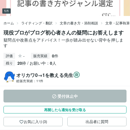
1/1
ホーム
ライティング・翻訳
文章の書き方・添削相談
文章・記事執筆
現役プロがブログ初心者さんの疑問にお答えします
疑問点や改善点をアドバイス！一歩が踏み出せない背中を押しま
す
-
0
件
評価
販売実績
20
枠 / お願い中：
0
人
残り
オリカワ0→1を教える先生
総販売実績：
11件
受付休止中
再開したら通知を受け取る
お気に入り(3)
出品者に質問