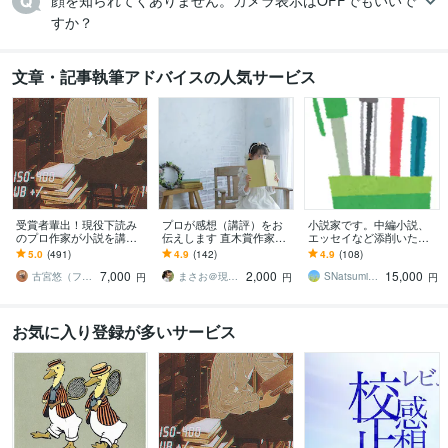
顔を知られてくありません。カメラ表示はOFFでもいいで
すか？
文章・記事執筆アドバイスの人気サービス
受賞者輩出！現役下読み
プロが感想（講評）をお
小説家です。中編小説、
のプロ作家が小説を講評
伝えします 直木賞作家も
エッセイなど添削いたし
します プロから実践的な
担当のプロが貴方の作品
ます プロが実作者の視点
5.0
(491)
4.9
(142)
4.9
(108)
アドバイスがもらえる！
を拝読します！
であなたの作品を丁寧
7,000
2,000
15,000
純文〜ラノベまでＯＫ
に、詳細にアドバイス。
古宮悠（フルミヤユウ）
まさお＠現役プロ編集者
SNatsumi（創作講師）
円
円
円
お気に入り登録が多いサービス