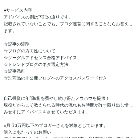
●サービス内容

アドバイスの例は下記の通りです。

記載されていないことでも、ブログ運営に関することならお答えし
ます。

☆記事の添削

☆ブログの方向性について

☆グーグルアドセンス合格アドバイス

☆トレンドブログのネタ選定方法

☆記事添削

☆別商品の非公開ブログへのアクセスパスワード付き

自己投資に年間6桁を費やし続け得たノウハウを提供！

現役だからこそ教えられる時代の流れもお時間が許す限り出し惜し
みせずにアドバイスをさせていただきます。

※月収3万円以下のブロガーさんを対象としています。

購入にあたってのお願い
